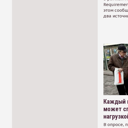
Requirement
этом сообщ
два источн
Каждый 
может сп
нагрузко
В опросе, 