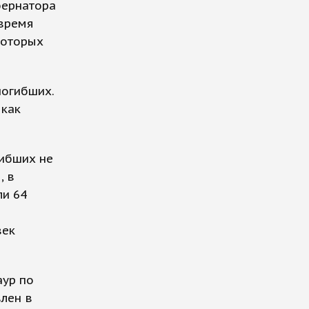
бернатора
 время
которых
погибших.
 как
гибших не
, в
ли 64
век
аур по
лен в