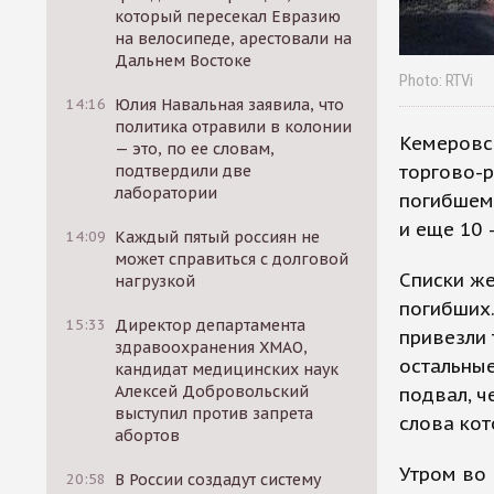
который пересекал Евразию
на велосипеде, арестовали на
Дальнем Востоке
Photo: RTVi
14:16
Юлия Навальная заявила, что
политика отравили в колонии
Кемеровск
— это, по ее словам,
торгово-р
подтвердили две
лаборатории
погибшем 
и еще 10 
14:09
Каждый пятый россиян не
может справиться с долговой
Списки ж
нагрузкой
погибших.
15:33
Директор департамента
привезли 
здравоохранения ХМАО,
остальные
кандидат медицинских наук
Алексей Добровольский
подвал, ч
выступил против запрета
слова кот
абортов
Утром во 
20:58
В России создадут систему