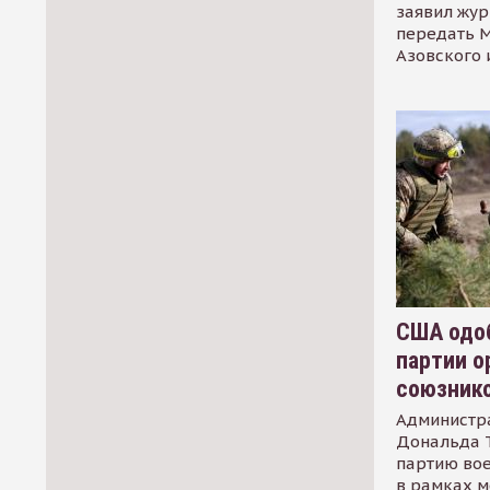
заявил жур
передать М
Азовского 
США одоб
партии о
союзник
Администр
Дональда 
партию во
в рамках м