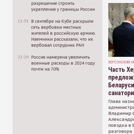
разрешение строить
укрепления у границы России
12:53
В сентябре на Кубе раскрыли
сеть вербовки местных
жителей в российскую армию.
Наемники рассказали, что их
вербовал сотрудник РАН
22:20
Россия намерена увеличить
ХЕРСОНСКАЯ О
военные расходы в 2024 году
Часть Хе
почти на 70%
предлож
Беларуси
санатор
Глава назн
администр
Владимир С
Александр
поездки в 
разговора 