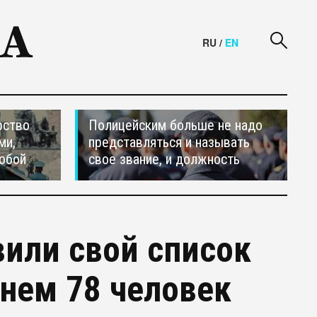
RU
/
EN
рство
Полицейским больше не надо
ми,
представляться и называть
обой
свое звание, и должность
или свой список
 нем 78 человек