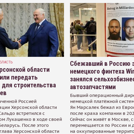
БЛАСТЬ
Сбежавший в Россию э
рсонской области
немецкого финтеха Wi
или передать
занялся сельхозбизне
 для строительства
автозапчастями
иев
Бывший операционный дир
аченной Россией
немецкой платёжной систем
ации Херсонской области
Ян Марсалек бежал из Евр
альдо встретился с
после краха компании в 202
ом Лукашенко в ходе своей
Сейчас он живёт в Москве, 
Беларусь. После этого
перемещается по России и 
глава Херсонской области
на оккупированные террит