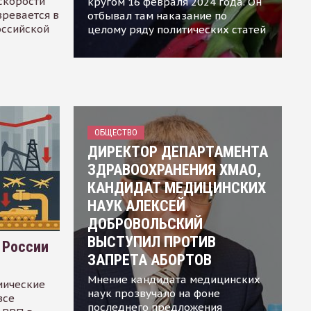
скорости
кругом 16 февраля 2024 года. Он
зревается в
отбывал там наказание по
оссийской
целому ряду политических статей
ОБЩЕСТВО
ДИРЕКТОР ДЕПАРТАМЕНТА
ЗДРАВООХРАНЕНИЯ ХМАО,
КАНДИДАТ МЕДИЦИНСКИХ
НАУК АЛЕКСЕЙ
ДОБРОВОЛЬСКИЙ
ВЫСТУПИЛ ПРОТИВ
 России
ЗАПРЕТА АБОРТОВ
Мнение кандидата медицинских
мические
наук прозвучало на фоне
все
последнего предложения