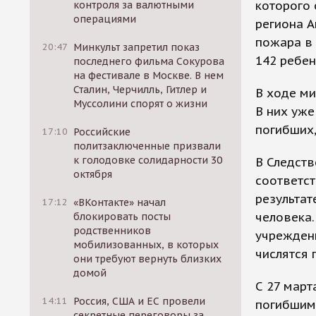
которого 
контроля за валютными
операциями
региона А
пожара в 
20:47
Минкульт запретил показ
142 ребен
последнего фильма Сокурова
на фестивале в Москве. В нем
Сталин, Черчилль, Гитлер и
В ходе ми
Муссолини спорят о жизни
В них уже
погибших,
17:10
Российские
политзаключенные призвали
к голодовке солидарности 30
В Следств
октября
соответст
результат
17:12
«ВКонтакте» начал
человека.
блокировать посты
родственников
учреждени
мобилизованных, в которых
числятся
они требуют вернуть близких
домой
С 27 март
14:11
Россия, США и ЕС провели
погибшим.
секретные переговоры за