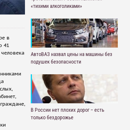
«тихими алкоголиками»
ре в
о 41
 человека
АвтоВАЗ назвал цены на машины без
подушек безопасности
енниками
да
слых,
бинет,
 граждане,
В России нет плохих дорог – есть
только бездорожье
ики