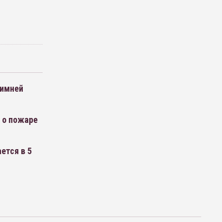
Зимней
 о пожаре
ется в 5