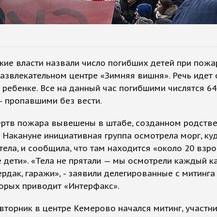
ие власти назвали число погибших детей при пожа
азвлекательном центре «Зимняя вишня». Речь идет 
ребенке. Все на данный час погибшими числятся 64
– пропавшими без вести.
ертв пожара вывешены в штабе, созданном родств
 Накануне инициативная группа осмотрела морг, ку
тела, и сообщила, что там находится «около 20 взро
 дети». «Тела не прятали — мы осмотрели каждый ка
ердак, гаражи», - заявили делегированные с митинга
орых приводит «Интерфакс».
вторник в центре Кемерово начался митинг, участн