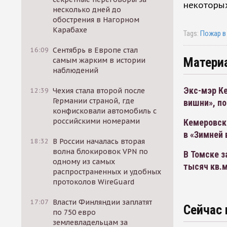
некоторых
несколько дней до
обострения в Нагорном
Карабахе
Tags:
Пожар в
16:09
Сентябрь в Европе стал
Матери
самым жарким в истории
наблюдений
Экс-мэр К
12:39
Чехия стала второй после
Германии страной, где
вишни», по
конфисковали автомобиль с
российскими номерами
Кемеровск
в «Зимней
18:32
В России началась вторая
волна блокировок VPN по
В Томске з
одному из самых
тысяч кв.
распространенных и удобных
протоколов WireGuard
17:07
Власти Финляндии заплатят
Сейчас 
по 750 евро
землевладельцам за