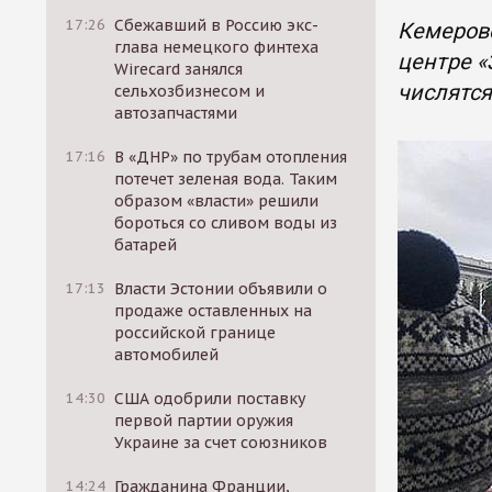
17:26
Сбежавший в Россию экс-
Кемеровс
глава немецкого финтеха
центре «
Wirecard занялся
числятся
сельхозбизнесом и
автозапчастями
17:16
В «ДНР» по трубам отопления
потечет зеленая вода. Таким
образом «власти» решили
бороться со сливом воды из
батарей
17:13
Власти Эстонии объявили о
продаже оставленных на
российской границе
автомобилей
14:30
США одобрили поставку
первой партии оружия
Украине за счет союзников
14:24
Гражданина Франции,