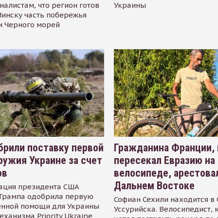
налистам, что регион готов
Украины
инску часть побережья
и Черного морей
рили поставку первой
Гражданина Франции,
ружия Украине за счет
пересекал Евразию на
ов
велосипеде, арестова
Дальнем Востоке
ация президента США
Трампа одобрила первую
Софиан Сехили находится в
енной помощи для Украины
Уссурийска. Велосипедист,
еханизма Priority Ukraine