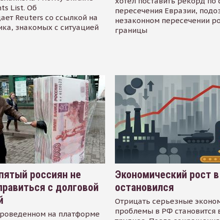
хотел поставить рекорд по 
s List. Об
пересечения Евразии, подо
ает Reuters со ссылкой на
незаконном пересечении р
ика, знакомых с ситуацией
границы
пятый россиян не
Экономический рост в
равиться с долговой
остановился
й
Отрицать серьезные эконо
проблемы в РФ становится 
проведенном на платформе