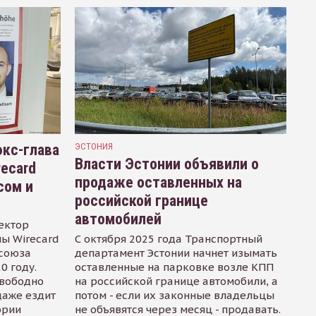
кс-глава
ЭСТОНИЯ
Власти Эстонии объявили о
recard
продаже оставленных на
сом и
российской границе
автомобилей
ектор
ы Wirecard
С октября 2025 года Транспортный
осоюза
департамент Эстонии начнет изымать
0 году.
оставленные на парковке возле КПП
свободно
на российской границе автомобили, а
даже ездит
потом - если их законные владельцы
ории
не объявятся через месяц - продавать.