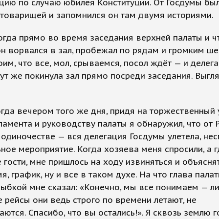
ию по случаю юбилея Конституции. От Госдумы был
 товарищей и запомнился он там двумя историями.
огда прямо во время заседания верхней палаты и ч
н ворвался в зал, пробежал по рядам и громким ш
оим, что все, мол, срываемся, посол ждёт — и делег
ут же покинула зал прямо посреди заседания. Выгл
огда вечером того же дня, придя на торжественный 
ламента и руководству палаты я обнаружил, что от 
одиночестве — вся делегация Госдумы улетела, нес
ное мероприятие. Когда хозяева меня спросили, а 
 гости, мне пришлось на ходу извиняться и объяснять
я, график, ну и все в таком духе. На что глава палат
ыбкой мне сказал: «Конечно, мы все понимаем — л
 рейсы они ведь строго по времени летают, не
ются. Спасибо, что вы остались!». Я сквозь землю 