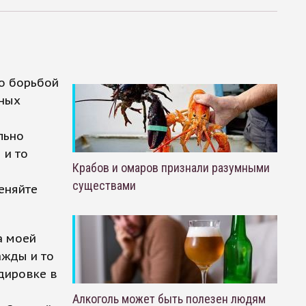
го борьбой
ьных
льно
 и то
Крабов и омаров признали разумными
существами
еняйте
а моей
ажды и то
дировке в
Алкоголь может быть полезен людям