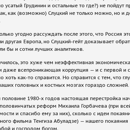
но усатый Грудинин и остальные то где?) не пойдут п
так, как (возможно) Слуцкий не только можно, но и 
.
лько угодно рассуждать после этого, что Россия эт
и другая Европа, но Слуцкий-гейт доказывает обрат
ли бы и сотни лучших аналитиков.
лучилось, это хуже чем неэффективная экономическ
и даже всепроникающая коррупция — и с первой и 
 хоть как-то справится. Но справится с тем, что гл
наших головных и костных мозгах гораздо сложней
 половине 1980-х годов настоящая перестройка на
 половинчатых реформ Михаила Горбачева (при все
ости и спасибо ему за них), сколько с идеи покаяни
ного фильма Тенгиза Абуладзе) — нашего покаяния
обой и господом богом.