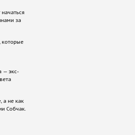
 начаться
инами за
, которые
 — экс-
вета
 а не как
ии Собчак.