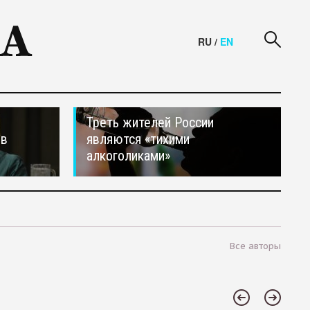
RU
/
EN
Треть жителей России
ив
являются «тихими
алкоголиками»
Все авторы