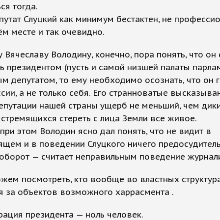
ся тогда.
епутат Слуцкий как минимум бестактен, не професси
ём месте и так очевидно.
у Вячеславу Володину, конечно, пора понять, что он 
ь президентом (пусть и самой низшей палаты парлам
м депутатом, то ему необходимо осознать, что он 
сии, а не только себя. Его странноватые высказыва
епутации нашей страны ущерб не меньший, чем дик
 стремящихся стереть с лица Земли все живое.
при этом Володин ясно дал понять, что не видит в
щем и в поведении Слуцкого ничего предосудитель
оборот — считает неправильным поведение журнали
жем посмотреть, кто вообще во властных структур
я за объектов возможного харрасмента .
ация президента — ноль человек.