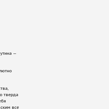
утина —
олютно
тва,
о тверда
ебя
ским все