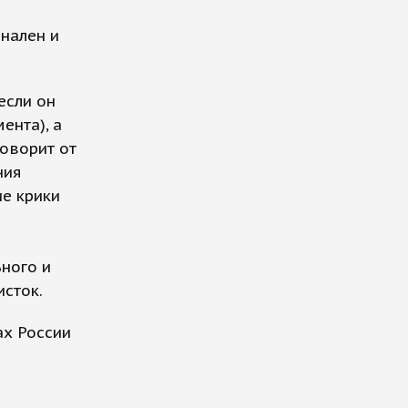
онален и
если он
ента), а
говорит от
ния
ие крики
ного и
сток.
ах России