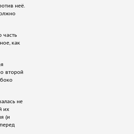
ротив неё.
должно
о часть
ное, как
ая
со второй
убоко
.
чалась не
й их
я (и
 перед