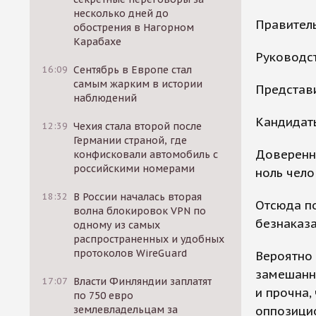
несколько дней до
Правител
обострения в Нагорном
Карабахе
Руководст
16:09
Сентябрь в Европе стал
самым жарким в истории
Представи
наблюдений
Кандидаты
12:39
Чехия стала второй после
Германии страной, где
Доверенн
конфисковали автомобиль с
российскими номерами
ноль чело
18:32
В России началась вторая
Отсюда п
волна блокировок VPN по
безнаказа
одному из самых
распространенных и удобных
протоколов WireGuard
Вероятно 
замешанн
17:07
Власти Финляндии заплатят
и прочна,
по 750 евро
землевладельцам за
оппозици