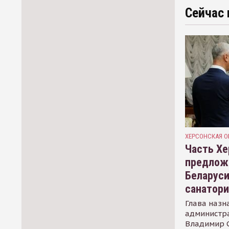
Сейчас 
ХЕРСОНСКАЯ О
Часть Хе
предлож
Беларуси
санатор
Глава назн
администр
Владимир С