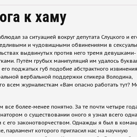
ога к хаму
аблюдал за ситуацией вокруг депутата Слуцкого и е
ведливыми и чудовищными обвинениями в сексуал
льствах выдвинутых против него тремя девушками-
ками. Путём грубых манипуляций им удалось буква
 его поджатых губ подобие абстрактного извинения
ральной вербальной поддержки спикера Володина,
о всем журналисткам «Вам опасно работать тут? М
м все более-менее понятно. За те почти четыре год
натором о существовании оного я узнал всего одн
и с его законотворчеством. Однажды я был в коман
е, парламент которого пригласил нас на научную