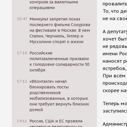
контроля за валютными
провалить
операциями
То, что д
не на сво
20:47
Минкульт запретил показ
последнего фильма Сокурова
на фестивале в Москве. В нем
А депутат
Сталин, Черчилль, Гитлер и
хочет быт
Муссолини спорят о жизни
не рядовы
17:10
Российские
имени Рос
политзаключенные призвали
наносят р
к голодовке солидарности 30
ястребов,
октября
При всём 
17:12
«ВКонтакте» начал
происходя
блокировать посты
скорее на
родственников
мобилизованных, в которых
Теперь мо
они требуют вернуть близких
домой
заступилс
14:11
Россия, США и ЕС провели
Администр
секретные переговоры за