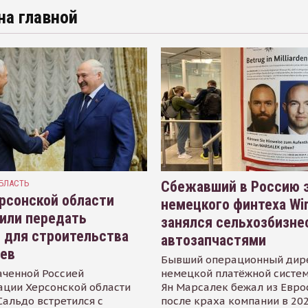
на главной
БЛАСТЬ
Сбежавший в Россию э
рсонской области
немецкого финтеха Wi
или передать
занялся сельхозбизне
 для строительства
автозапчастями
иев
Бывший операционный дир
аченной Россией
немецкой платёжной систем
ации Херсонской области
Ян Марсалек бежал из Евр
альдо встретился с
после краха компании в 202