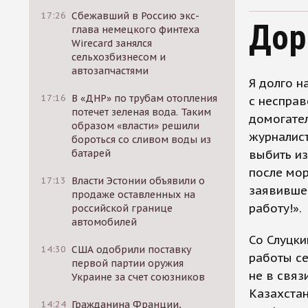
17:26
Сбежавший в Россию экс-
Дор
глава немецкого финтеха
Wirecard занялся
сельхозбизнесом и
автозапчастями
Я долго н
17:16
В «ДНР» по трубам отопления
с неспра
потечет зеленая вода. Таким
домогате
образом «власти» решили
журналист
бороться со сливом воды из
батарей
выбить из
после мо
17:13
Власти Эстонии объявили о
заявившег
продаже оставленных на
работу!».
российской границе
автомобилей
Со Слуцки
14:30
США одобрили поставку
работы се
первой партии оружия
не в связ
Украине за счет союзников
Казахстан
14:24
Гражданина Франции,