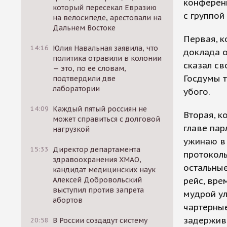
конференц
который пересекал Евразию
с группой
на велосипеде, арестовали на
Дальнем Востоке
Первая, к
14:16
Юлия Навальная заявила, что
доклада о
политика отравили в колонии
сказал св
— это, по ее словам,
Госдумы т
подтвердили две
лаборатории
убого.
14:09
Каждый пятый россиян не
Вторая, к
может справиться с долговой
главе пар
нагрузкой
ужинаю в 
15:33
Директор департамента
протоколь
здравоохранения ХМАО,
остальные
кандидат медицинских наук
Алексей Добровольский
рейс, врем
выступил против запрета
мудрой ул
абортов
чартерные
задержива
20:58
В России создадут систему