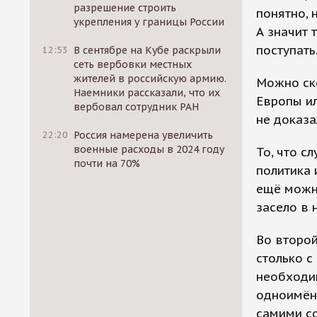
разрешение строить
понятно, 
укрепления у границы России
А значит 
поступать
12:53
В сентябре на Кубе раскрыли
сеть вербовки местных
жителей в российскую армию.
Можно ско
Наемники рассказали, что их
Европы ил
вербовал сотрудник РАН
не доказа
22:20
Россия намерена увеличить
военные расходы в 2024 году
То, что с
почти на 70%
политика 
ещё можно
засело в 
Во второй
столько с
необходим
одноимён
самими с