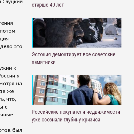
 Слуцкий
старше 40 лет
тения
епотом
ация
ядело это
Эстония демонтирует все советские
памятники
ужин к
России я
мотря на
где же
, что,
ы с
Российские покупатели недвижимости
ичные
уже осознали глубину кризиса
готов был