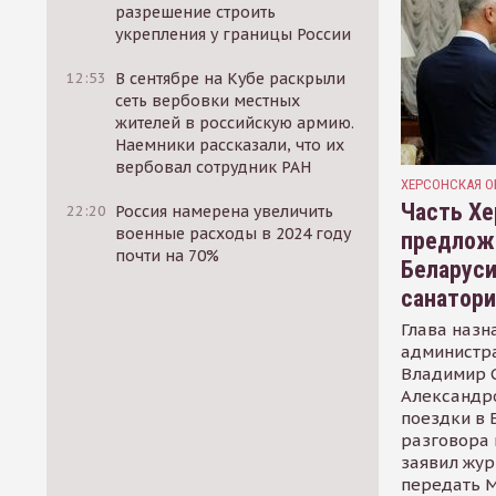
разрешение строить
укрепления у границы России
12:53
В сентябре на Кубе раскрыли
сеть вербовки местных
жителей в российскую армию.
Наемники рассказали, что их
вербовал сотрудник РАН
ХЕРСОНСКАЯ О
Часть Хе
22:20
Россия намерена увеличить
военные расходы в 2024 году
предлож
почти на 70%
Беларуси
санатор
Глава назн
администр
Владимир С
Александр
поездки в 
разговора 
заявил жур
передать М