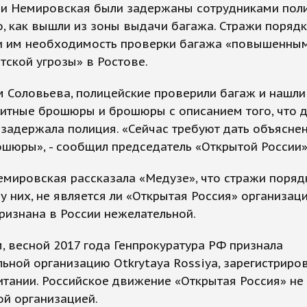
 и Немировская были задержаны сотрудниками пол
о, как вышли из зоны выдачи багажа. Стражи поряд
и им необходимость проверки багажа «повышенны
тской угрозы» в Ростове.
 Соловьева, полицейские проверили багаж и нашли
итные брошюры и брошюры с описанием того, что д
 задержала полиция. «Сейчас требуют дать объяснен
ошюры», - сообщил председатель «Открытой России»
мировская рассказала «Медузе», что стражи поряд
у них, не является ли «Открытая Россия» организаци
ризнана в России нежелательной.
 весной 2017 года Генпрокуратура РФ признала
ьной организацию Otkrytaya Rossiya, зарегистриро
тании. Российское движение «Открытая Россия» не
ой организацией.