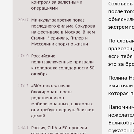
контроля за валютными
Соловьев
операциями
после тог
объяснил
20:47
Минкульт запретил показ
последнего фильма Сокурова
экстремис
на фестивале в Москве. В нем
Сталин, Черчилль, Гитлер и
По словам
Муссолини спорят о жизни
правозащ
если тебя
17:10
Российские
политзаключенные призвали
это за бр
к голодовке солидарности 30
октября
Полина Не
выясняли 
17:12
«ВКонтакте» начал
блокировать посты
которая п
родственников
мобилизованных, в которых
Напомним,
они требуют вернуть близких
нежелател
домой
Великобри
14:11
Россия, США и ЕС провели
с указанн
секретные переговоры за