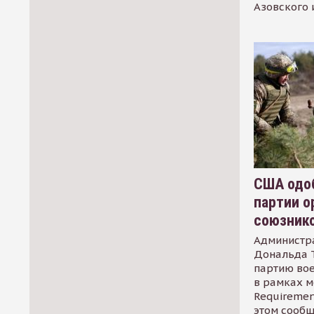
Азовского 
США одоб
партии о
союзник
Администр
Дональда 
партию во
в рамках м
Requirement
этом сообщ