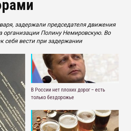
юрами
января, задержали председателя движения
а организации Полину Немировскую. Во
ак себя вести при задержании
В России нет плохих дорог – есть
только бездорожье