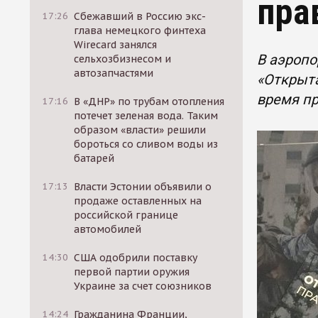
пра
17:26
Сбежавший в Россию экс-
глава немецкого финтеха
Wirecard занялся
В аэропо
сельхозбизнесом и
автозапчастями
«Открыта
время пр
17:16
В «ДНР» по трубам отопления
потечет зеленая вода. Таким
образом «власти» решили
бороться со сливом воды из
батарей
17:13
Власти Эстонии объявили о
продаже оставленных на
российской границе
автомобилей
14:30
США одобрили поставку
первой партии оружия
Украине за счет союзников
14:24
Гражданина Франции,