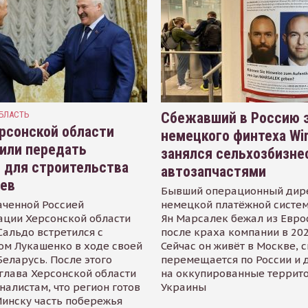
БЛАСТЬ
Сбежавший в Россию э
рсонской области
немецкого финтеха Wi
или передать
занялся сельхозбизне
 для строительства
автозапчастями
иев
Бывший операционный дир
аченной Россией
немецкой платёжной систем
ации Херсонской области
Ян Марсалек бежал из Евр
альдо встретился с
после краха компании в 202
ом Лукашенко в ходе своей
Сейчас он живёт в Москве, 
Беларусь. После этого
перемещается по России и 
глава Херсонской области
на оккупированные террит
налистам, что регион готов
Украины
инску часть побережья