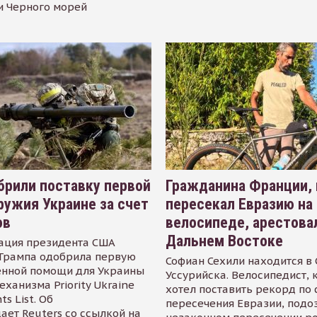
и Черного морей
рили поставку первой
Гражданина Франции,
ружия Украине за счет
пересекал Евразию на
ов
велосипеде, арестова
Дальнем Востоке
ация президента США
Трампа одобрила первую
Софиан Сехили находится в
енной помощи для Украины
Уссурийска. Велосипедист,
еханизма Priority Ukraine
хотел поставить рекорд по 
s List. Об
пересечения Евразии, подо
ает Reuters со ссылкой на