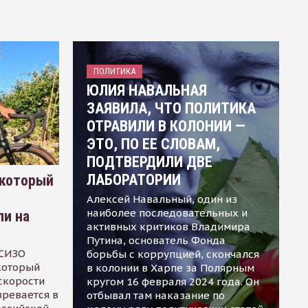
ПОЛИТИКА
ЮЛИЯ НАВАЛЬНАЯ
ЗАЯВИЛА, ЧТО ПОЛИТИКА
ОТРАВИЛИ В КОЛОНИИ —
ЭТО, ПО ЕЕ СЛОВАМ,
ПОДТВЕРДИЛИ ДВЕ
ЛАБОРАТОРИИ
 который
Алексей Навальный, один из
наиболее последовательных и
ли на
активных критиков Владимира
Путина, основатель Фонда
 СИЗО
борьбы с коррупцией, скончался
 который
в колонии в Харпе за Полярным
скорости
кругом 16 февраля 2024 года. Он
зревается в
отбывал там наказание по