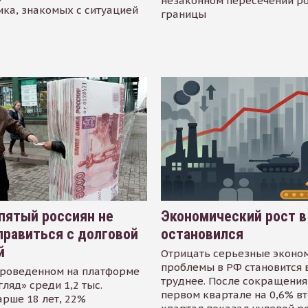
незаконном пересечении р
ика, знакомых с ситуацией
границы
пятый россиян не
Экономический рост в
равиться с долговой
остановился
й
Отрицать серьезные эконо
проблемы в РФ становится 
проведенном на платформе
труднее. После сокращения
гляд» среди 1,2 тыс.
первом квартале на 0,6% в
арше 18 лет, 22%