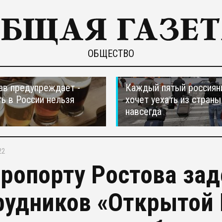
ОБЩЕСТВО
в предупреждает -
Каждый пятый россиян
ть в России нельзя
хочет уехать из страны
навсегда
22
эропорту Ростова за
рудников «Открытой 