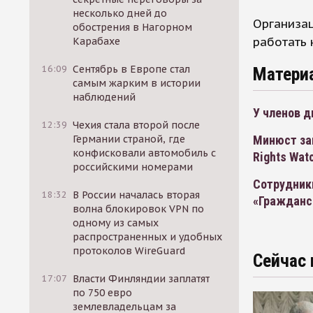
несколько дней до
Организа
обострения в Нагорном
работать 
Карабахе
16:09
Сентябрь в Европе стал
Матери
самым жарким в истории
наблюдений
У членов д
12:39
Чехия стала второй после
Минюст зак
Германии страной, где
конфисковали автомобиль с
Rights Wat
российскими номерами
Сотрудник
18:32
В России началась вторая
«Гражданс
волна блокировок VPN по
одному из самых
распространенных и удобных
протоколов WireGuard
Сейчас 
17:07
Власти Финляндии заплатят
по 750 евро
землевладельцам за