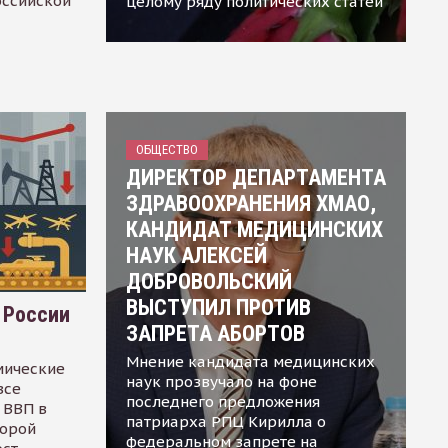
оссийской
целому ряду политических статей
ОБЩЕСТВО
ДИРЕКТОР ДЕПАРТАМЕНТА
ЗДРАВООХРАНЕНИЯ ХМАО,
КАНДИДАТ МЕДИЦИНСКИХ
НАУК АЛЕКСЕЙ
ДОБРОВОЛЬСКИЙ
ВЫСТУПИЛ ПРОТИВ
 России
ЗАПРЕТА АБОРТОВ
Мнение кандидата медицинских
мические
наук прозвучало на фоне
все
последнего предложения
 ВВП в
патриарха РПЦ Кирилла о
торой
федеральном запрете на