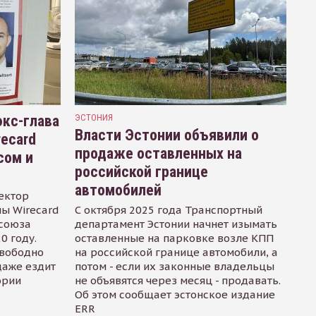
кс-глава
ЭСТОНИЯ
Власти Эстонии объявили о
recard
продаже оставленных на
сом и
российской границе
автомобилей
ектор
ы Wirecard
С октября 2025 года Транспортный
осоюза
департамент Эстонии начнет изымать
0 году.
оставленные на парковке возле КПП
свободно
на российской границе автомобили, а
даже ездит
потом - если их законные владельцы
ории
не объявятся через месяц - продавать.
Об этом сообщает эстонское издание
ERR