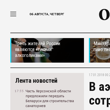
06 АВГУСТА, ЧЕТВЕРГ
Треть жителей России
Минздра
являются «тихими
пиво пи
алкоголиками»
17.01.2018 00:
Лента новостей
В а
17:35
Часть Херсонской области
сот
предложили передать
Беларуси для строительства
санаториев