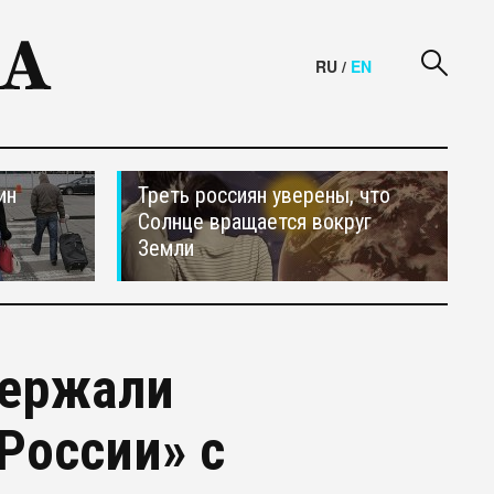
RU
/
EN
ин
Треть россиян уверены, что
Солнце вращается вокруг
Земли
держали
России» с