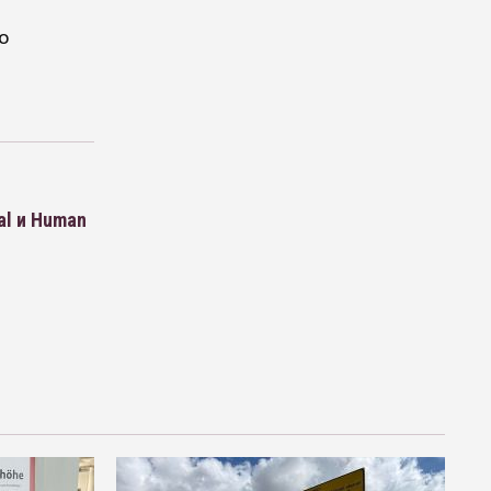
о
al и Human