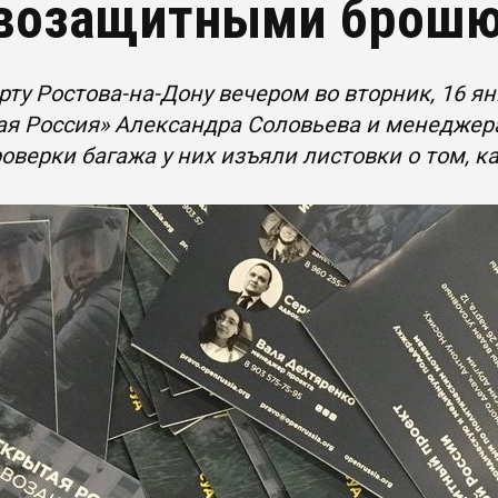
возащитными брош
рту Ростова-на-Дону вечером во вторник, 16 
я Россия» Александра Соловьева и менеджер
оверки багажа у них изъяли листовки о том, к