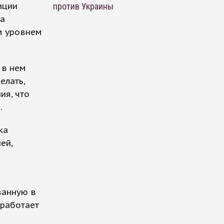
иции
против Украины
ка
м уровнем
 в нем
елать,
ия, что
.
ка
ей,
ванную в
 работает