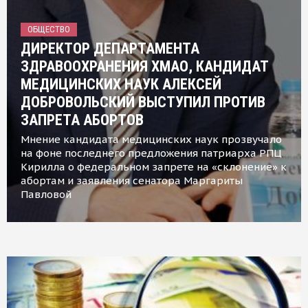
ОБЩЕСТВО
ДИРЕКТОР ДЕПАРТАМЕНТА
ЗДРАВООХРАНЕНИЯ ХМАО, КАНДИДАТ
МЕДИЦИНСКИХ НАУК АЛЕКСЕЙ
ДОБРОВОЛЬСКИЙ ВЫСТУПИЛ ПРОТИВ
ЗАПРЕТА АБОРТОВ
Мнение кандидата медицинских наук прозвучало
на фоне последнего предложения патриарха РПЦ
Кирилла о федеральном запрете на «склонение» к
абортам и заявления сенатора Маргариты
Павловой