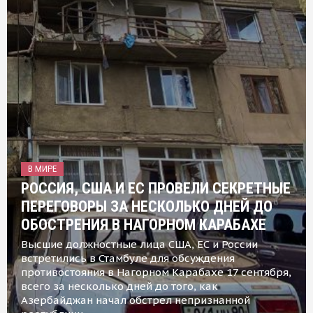
В МИРЕ
РОССИЯ, США И ЕС ПРОВЕЛИ СЕКРЕТНЫЕ
ПЕРЕГОВОРЫ ЗА НЕСКОЛЬКО ДНЕЙ ДО
ОБОСТРЕНИЯ В НАГОРНОМ КАРАБАХЕ
Высшие должностные лица США, ЕС и России
встретились в Стамбуле для обсуждения
противостояния в Нагорном Карабахе 17 сентября,
всего за несколько дней до того, как
Азербайджан начал обстрел непризнанной