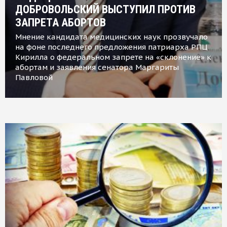
ДОБРОВОЛЬСКИЙ ВЫСТУПИЛ ПРОТИВ
ЗАПРЕТА АБОРТОВ
Мнение кандидата медицинских наук прозвучало
на фоне последнего предложения патриарха РПЦ
Кирилла о федеральном запрете на «склонение» к
абортам и заявления сенатора Маргариты
Павловой