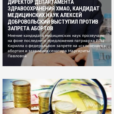
ДИРЕКТОР ДЕПАРТАМЕНТА
ЗДРАВООХРАНЕНИЯ ХМАО, КАНДИДАТ
МЕДИЦИНСКИХ НАУК АЛЕКСЕЙ
ДОБРОВОЛЬСКИЙ ВЫСТУПИЛ ПРОТИВ
ЗАПРЕТА АБОРТОВ
Мнение кандидата медицинских наук прозвучало
на фоне последнего предложения патриарха РПЦ
Кирилла о федеральном запрете на «склонение» к
абортам и заявления сенатора Маргариты
Павловой