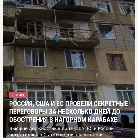
В МИРЕ
РОССИЯ, США И ЕС ПРОВЕЛИ СЕКРЕТНЫЕ
ПЕРЕГОВОРЫ ЗА НЕСКОЛЬКО ДНЕЙ ДО
ОБОСТРЕНИЯ В НАГОРНОМ КАРАБАХЕ
Высшие должностные лица США, ЕС и России
встретились в Стамбуле для обсуждения