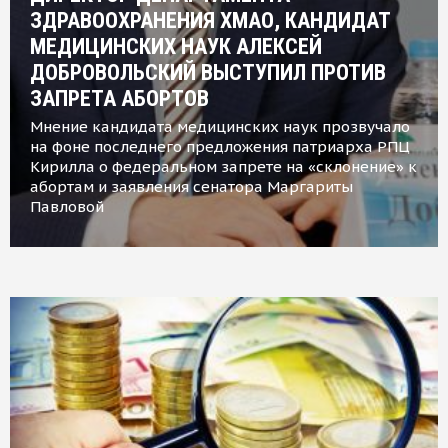
ЗДРАВООХРАНЕНИЯ ХМАО, КАНДИДАТ
МЕДИЦИНСКИХ НАУК АЛЕКСЕЙ
ДОБРОВОЛЬСКИЙ ВЫСТУПИЛ ПРОТИВ
ЗАПРЕТА АБОРТОВ
Мнение кандидата медицинских наук прозвучало
на фоне последнего предложения патриарха РПЦ
Кирилла о федеральном запрете на «склонение» к
абортам и заявления сенатора Маргариты
Павловой