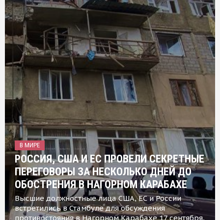
В МИРЕ
РОССИЯ, США И ЕС ПРОВЕЛИ СЕКРЕТНЫЕ
ПЕРЕГОВОРЫ ЗА НЕСКОЛЬКО ДНЕЙ ДО
ОБОСТРЕНИЯ В НАГОРНОМ КАРАБАХЕ
Высшие должностные лица США, ЕС и России
встретились в Стамбуле для обсуждения
противостояния в Нагорном Карабахе 17 сентября,