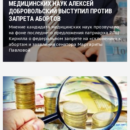
МЕДИЦИНСКИХ НАУК АЛЕКСЕЙ
ДОБРОВОЛЬСКИЙ ВЫСТУПИЛ ПРОТИВ
ЗАПРЕТА АБОРТОВ
Мнение кандидата медицинских наук прозвучало
на фоне последнего предложения патриарха РПЦ
Кирилла о федеральном запрете на «склонение» к
абортам и заявления сенатора Маргариты
Павловой