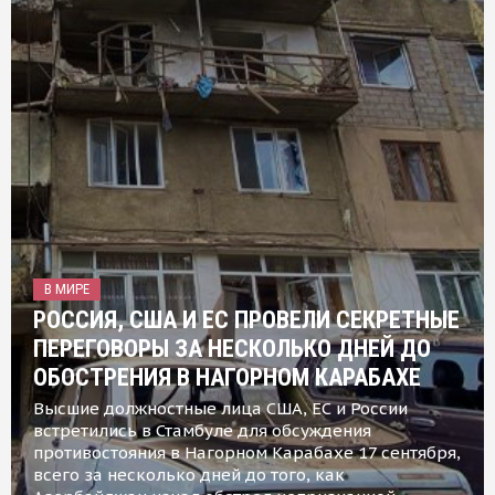
В МИРЕ
РОССИЯ, США И ЕС ПРОВЕЛИ СЕКРЕТНЫЕ
ПЕРЕГОВОРЫ ЗА НЕСКОЛЬКО ДНЕЙ ДО
ОБОСТРЕНИЯ В НАГОРНОМ КАРАБАХЕ
Высшие должностные лица США, ЕС и России
встретились в Стамбуле для обсуждения
противостояния в Нагорном Карабахе 17 сентября,
всего за несколько дней до того, как