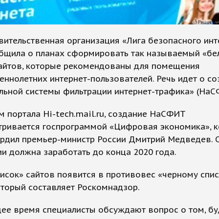
ительственная организация «Лига безопасного инт
общила о планах сформировать так называемый «бе
сайтов, которые рекомендованы для помещения
ннолетних интернет-пользователей. Речь идет о со
льной системы фильтрации интернет-трафика» (НаС
 портала Hi-tech.mail.ru, создание НаСФИТ
тривается госпрограммой «Цифровая экономика», к
ердил премьер-министр России Дмитрий Медведев. 
и должна заработать до конца 2020 года.
исок» сайтов появится в противовес «черному спис
оторый составляет Роскомнадзор.
ее время специалисты обсуждают вопрос о том, бу