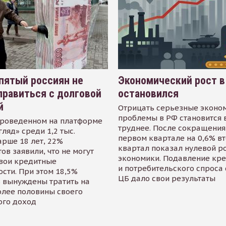
пятый россиян не
Экономический рост в
равиться с долговой
остановился
й
Отрицать серьезные эконо
проблемы в РФ становится 
проведенном на платформе
труднее. После сокращения
гляд» среди 1,2 тыс.
первом квартале на 0,6% в
арше 18 лет, 22%
квартал показал нулевой р
ов заявили, что не могут
экономики. Подавление кр
свои кредитные
и потребительского спроса
сти. При этом 18,5%
ЦБ дало свои результаты
 вынуждены тратить на
олее половины своего
ого доход