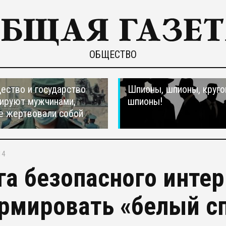
ОБЩЕСТВО
ество и государство
Шпионы, шпионы, круго
ируют мужчинами,
шпионы!
е жертвовали собой
14
га безопасного инте
рмировать «белый сп