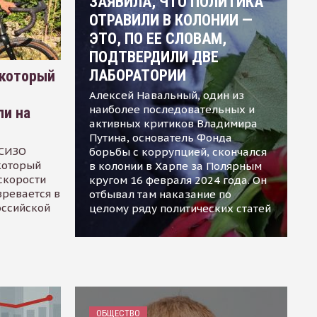
ЗАЯВИЛА, ЧТО ПОЛИТИКА
ОТРАВИЛИ В КОЛОНИИ —
ЭТО, ПО ЕЕ СЛОВАМ,
ПОДТВЕРДИЛИ ДВЕ
ЛАБОРАТОРИИ
 который
Алексей Навальный, один из
наиболее последовательных и
ли на
активных критиков Владимира
Путина, основатель Фонда
 СИЗО
борьбы с коррупцией, скончался
 который
в колонии в Харпе за Полярным
скорости
кругом 16 февраля 2024 года. Он
зревается в
отбывал там наказание по
оссийской
целому ряду политических статей
ОБЩЕСТВО