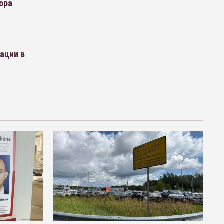
ора
ации в