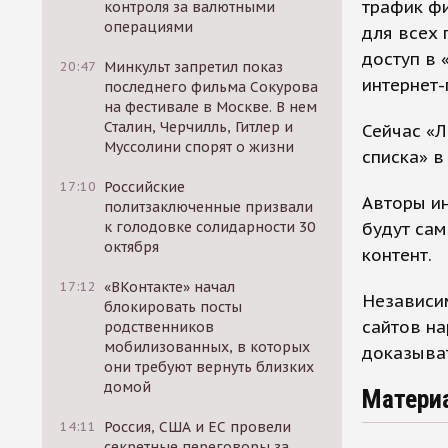
трафик фи
контроля за валютными
операциями
для всех 
доступ в 
20:47
Минкульт запретил показ
интернет-
последнего фильма Сокурова
на фестивале в Москве. В нем
Сталин, Черчилль, Гитлер и
Сейчас «Л
Муссолини спорят о жизни
списка» в
17:10
Российские
Авторы и
политзаключенные призвали
будут сам
к голодовке солидарности 30
октября
контент.
17:12
«ВКонтакте» начал
Независим
блокировать посты
сайтов на
родственников
мобилизованных, в которых
доказыват
они требуют вернуть близких
домой
Матери
14:11
Россия, США и ЕС провели
секретные переговоры за