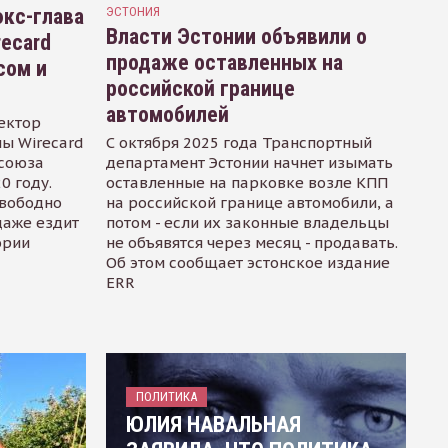
кс-глава
ЭСТОНИЯ
Власти Эстонии объявили о
recard
продаже оставленных на
сом и
российской границе
автомобилей
ектор
ы Wirecard
С октября 2025 года Транспортный
осоюза
департамент Эстонии начнет изымать
0 году.
оставленные на парковке возле КПП
свободно
на российской границе автомобили, а
даже ездит
потом - если их законные владельцы
ории
не объявятся через месяц - продавать.
Об этом сообщает эстонское издание
ERR
ПОЛИТИКА
ЮЛИЯ НАВАЛЬНАЯ