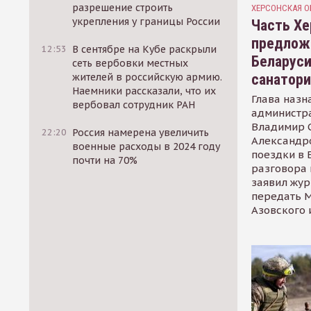
разрешение строить
ХЕРСОНСКАЯ О
укрепления у границы России
Часть Хе
предлож
12:53
В сентябре на Кубе раскрыли
Беларуси
сеть вербовки местных
санатор
жителей в российскую армию.
Наемники рассказали, что их
Глава назн
вербовал сотрудник РАН
администр
Владимир С
22:20
Россия намерена увеличить
Александр
военные расходы в 2024 году
поездки в 
почти на 70%
разговора 
заявил жур
передать М
Азовского 