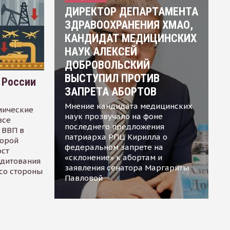
ДИРЕКТОР ДЕПАРТАМЕНТА
ЗДРАВООХРАНЕНИЯ ХМАО,
КАНДИДАТ МЕДИЦИНСКИХ
НАУК АЛЕКСЕЙ
ДОБРОВОЛЬСКИЙ
ВЫСТУПИЛ ПРОТИВ
 России
ЗАПРЕТА АБОРТОВ
Мнение кандидата медицинских
мические
наук прозвучало на фоне
все
последнего предложения
 ВВП в
патриарха РПЦ Кирилла о
торой
федеральном запрете на
ост
«склонение» к абортам и
едитования
заявления сенатора Маргариты
 со стороны
Павловой