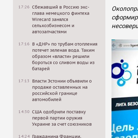
17:26
Сбежавший в Россию экс-
Околопра
глава немецкого финтеха
сформир
Wirecard занялся
несовер
сельхозбизнесом и
автозапчастями
17:16
В «ДНР» по трубам отопления
потечет зеленая вода. Таким
образом «власти» решили
бороться со сливом воды из
батарей
17:13
Власти Эстонии объявили о
продаже оставленных на
российской границе
автомобилей
14:30
США одобрили поставку
первой партии оружия
Украине за счет союзников
14:24
Гражданина Франции,