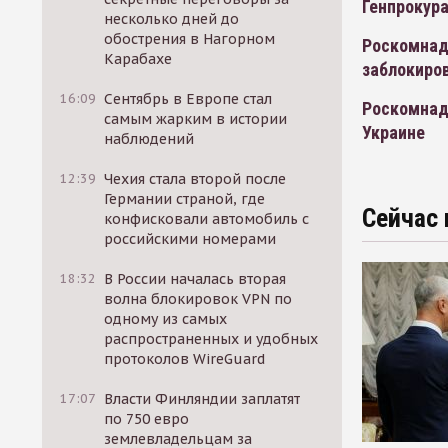
Генпрокура
несколько дней до
обострения в Нагорном
Роскомнадз
Карабахе
заблокиров
16:09
Сентябрь в Европе стал
Роскомнадз
самым жарким в истории
Украине
наблюдений
12:39
Чехия стала второй после
Германии страной, где
Сейчас 
конфисковали автомобиль с
российскими номерами
18:32
В России началась вторая
волна блокировок VPN по
одному из самых
распространенных и удобных
протоколов WireGuard
17:07
Власти Финляндии заплатят
по 750 евро
землевладельцам за