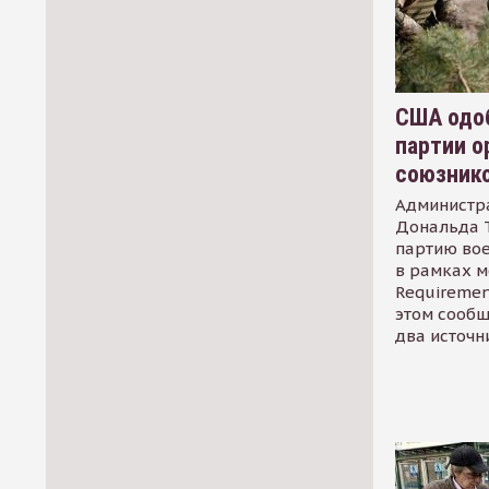
США одоб
партии о
союзник
Администр
Дональда 
партию во
в рамках м
Requirement
этом сообщ
два источн