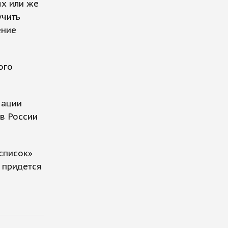
х или же
учить
ение
ого
мации
в России
список»
 придется