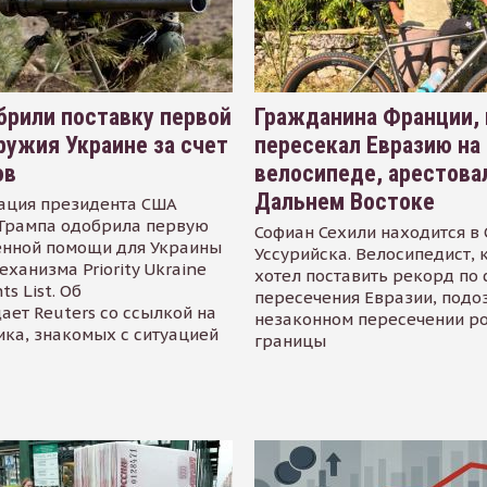
рили поставку первой
Гражданина Франции,
ружия Украине за счет
пересекал Евразию на
ов
велосипеде, арестова
Дальнем Востоке
ация президента США
Трампа одобрила первую
Софиан Сехили находится в
енной помощи для Украины
Уссурийска. Велосипедист,
еханизма Priority Ukraine
хотел поставить рекорд по 
s List. Об
пересечения Евразии, подо
ает Reuters со ссылкой на
незаконном пересечении р
ика, знакомых с ситуацией
границы