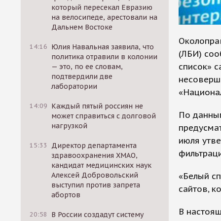
который пересекал Евразию
на велосипеде, арестовали на
Дальнем Востоке
Околоправ
14:16
Юлия Навальная заявила, что
(ЛБИ) со
политика отравили в колонии
список» 
— это, по ее словам,
подтвердили две
несоверше
лаборатории
«Национа
14:09
Каждый пятый россиян не
По данным
может справиться с долговой
нагрузкой
предусма
июля утв
15:33
Директор департамента
фильтраци
здравоохранения ХМАО,
кандидат медицинских наук
«Белый сп
Алексей Добровольский
выступил против запрета
сайтов, к
абортов
В настоящ
20:58
В России создадут систему