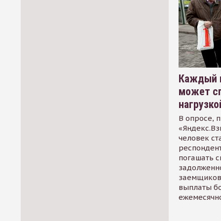
Каждый 
может сп
нагрузко
В опросе, 
«Яндекс.Вз
человек ст
респондент
погашать 
задолженно
заемщиков
выплаты б
ежемесячн