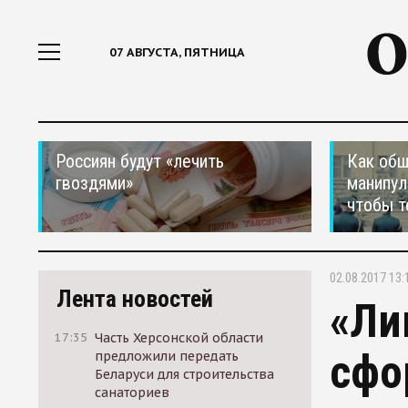
07 АВГУСТА, ПЯТНИЦА
Россиян будут «лечить
Как общ
гвоздями»
манипул
чтобы т
02.08.2017 13:
Лента новостей
«Ли
17:35
Часть Херсонской области
сфо
предложили передать
Беларуси для строительства
санаториев