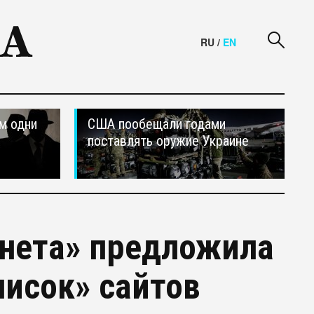
RU
/
EN
м одни
США пообещали годами
поставлять оружие Украине
рнета» предложила
исок» сайтов