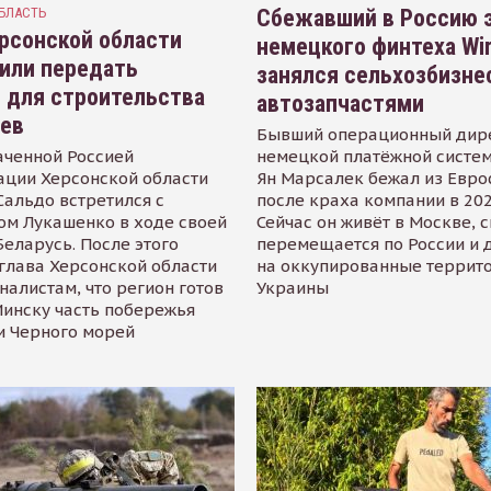
БЛАСТЬ
Сбежавший в Россию э
рсонской области
немецкого финтеха Wi
или передать
занялся сельхозбизне
 для строительства
автозапчастями
иев
Бывший операционный дир
аченной Россией
немецкой платёжной систем
ации Херсонской области
Ян Марсалек бежал из Евр
альдо встретился с
после краха компании в 202
ом Лукашенко в ходе своей
Сейчас он живёт в Москве, 
Беларусь. После этого
перемещается по России и 
глава Херсонской области
на оккупированные террит
налистам, что регион готов
Украины
инску часть побережья
и Черного морей