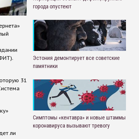
города опустеют
ернета»
лый
здании
ФИТ).
Эстония демонтирует все советские
памятники
оторую 31
Система
ку»
Симптомы «кентавра» и новые штаммы
коронавируса вызывают тревогу
дет ли