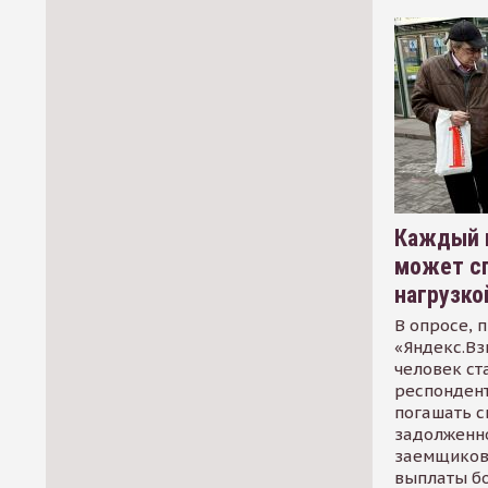
Каждый 
может сп
нагрузко
В опросе, 
«Яндекс.Вз
человек ст
респондент
погашать 
задолженно
заемщиков
выплаты б