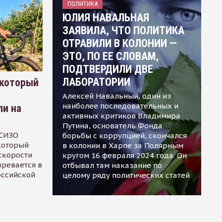
ПОЛИТИКА
ЮЛИЯ НАВАЛЬНАЯ
ЗАЯВИЛА, ЧТО ПОЛИТИКА
ОТРАВИЛИ В КОЛОНИИ —
ЭТО, ПО ЕЕ СЛОВАМ,
ПОДТВЕРДИЛИ ДВЕ
ЛАБОРАТОРИИ
 который
Алексей Навальный, один из
наиболее последовательных и
ли на
активных критиков Владимира
Путина, основатель Фонда
 СИЗО
борьбы с коррупцией, скончался
 который
в колонии в Харпе за Полярным
скорости
кругом 16 февраля 2024 года. Он
зревается в
отбывал там наказание по
оссийской
целому ряду политических статей