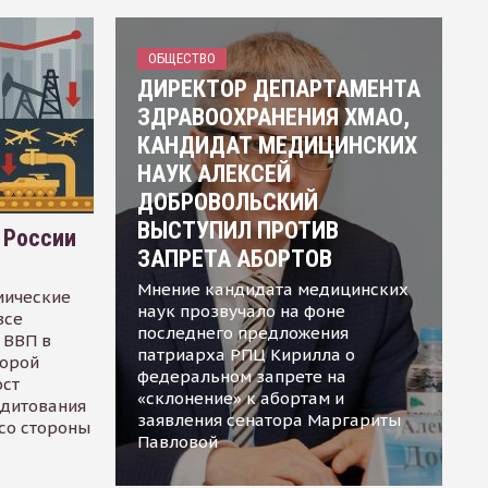
ОБЩЕСТВО
ДИРЕКТОР ДЕПАРТАМЕНТА
ЗДРАВООХРАНЕНИЯ ХМАО,
КАНДИДАТ МЕДИЦИНСКИХ
НАУК АЛЕКСЕЙ
ДОБРОВОЛЬСКИЙ
ВЫСТУПИЛ ПРОТИВ
 России
ЗАПРЕТА АБОРТОВ
Мнение кандидата медицинских
мические
наук прозвучало на фоне
все
последнего предложения
 ВВП в
патриарха РПЦ Кирилла о
торой
федеральном запрете на
ост
«склонение» к абортам и
едитования
заявления сенатора Маргариты
 со стороны
Павловой