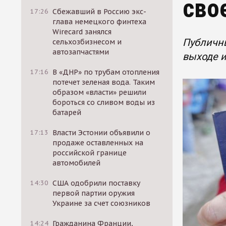
сво
17:26
Сбежавший в Россию экс-
глава немецкого финтеха
Wirecard занялся
Публичны
сельхозбизнесом и
автозапчастями
выходе и
17:16
В «ДНР» по трубам отопления
потечет зеленая вода. Таким
образом «власти» решили
бороться со сливом воды из
батарей
17:13
Власти Эстонии объявили о
продаже оставленных на
российской границе
автомобилей
14:30
США одобрили поставку
первой партии оружия
Украине за счет союзников
14:24
Гражданина Франции,