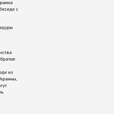
краина
 беседе с
цедуры
нства
обратил
оде из
Украины,
гут
ть