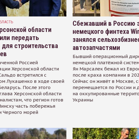
БЛАСТЬ
Сбежавший в Россию э
рсонской области
немецкого финтеха Wi
или передать
занялся сельхозбизне
 для строительства
автозапчастями
иев
Бывший операционный дир
аченной Россией
немецкой платёжной систем
ации Херсонской области
Ян Марсалек бежал из Евр
альдо встретился с
после краха компании в 202
ом Лукашенко в ходе своей
Сейчас он живёт в Москве, 
Беларусь. После этого
перемещается по России и 
глава Херсонской области
на оккупированные террит
налистам, что регион готов
Украины
инску часть побережья
и Черного морей