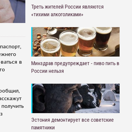
Треть жителей России являются
«тихими алкоголиками»
паспорт,
ежнего
ваться в
Минздрав предупреждает - пиво пить в
го
России нельзя
ообщил,
асскажут
 получить
з
Эстония демонтирует все советские
памятники