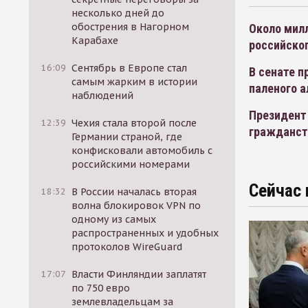
несколько дней до
обострения в Нагорном
Около мил
Карабахе
российско
16:09
Сентябрь в Европе стал
В сенате 
самым жарким в истории
паленого а
наблюдений
Президент
12:39
Чехия стала второй после
гражданст
Германии страной, где
конфисковали автомобиль с
российскими номерами
Сейчас 
18:32
В России началась вторая
волна блокировок VPN по
одному из самых
распространенных и удобных
протоколов WireGuard
17:07
Власти Финляндии заплатят
по 750 евро
землевладельцам за