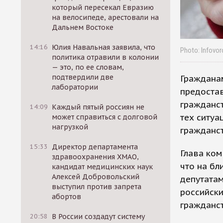
который пересекал Евразию
на велосипеде, арестовали на
Дальнем Востоке
14:16
Юлия Навальная заявила, что
Photo: Infovor
политика отравили в колонии
— это, по ее словам,
подтвердили две
Гражданам
лаборатории
предостав
гражданс
14:09
Каждый пятый россиян не
тех ситуа
может справиться с долговой
нагрузкой
гражданс
15:33
Директор департамента
Глава ком
здравоохранения ХМАО,
что на б
кандидат медицинских наук
Алексей Добровольский
депутатам
выступил против запрета
российски
абортов
гражданст
20:58
В России создадут систему