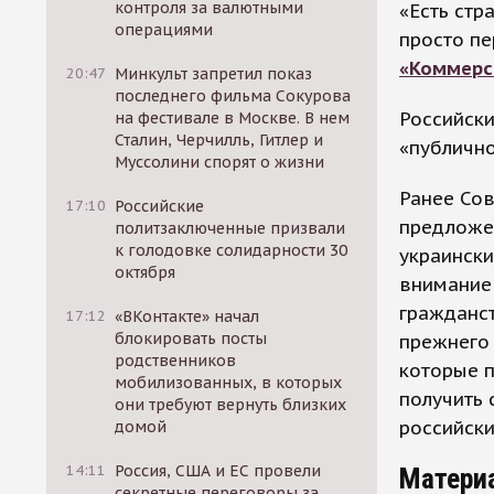
контроля за валютными
«Есть стр
операциями
просто пе
«Коммерс
20:47
Минкульт запретил показ
последнего фильма Сокурова
Российск
на фестивале в Москве. В нем
Сталин, Черчилль, Гитлер и
«публично
Муссолини спорят о жизни
Ранее Сов
17:10
Российские
предложе
политзаключенные призвали
к голодовке солидарности 30
украинск
октября
внимание 
гражданс
17:12
«ВКонтакте» начал
блокировать посты
прежнего 
родственников
которые п
мобилизованных, в которых
получить 
они требуют вернуть близких
российски
домой
14:11
Россия, США и ЕС провели
Матери
секретные переговоры за