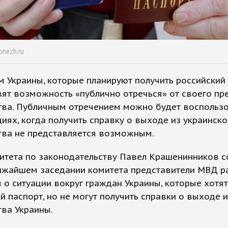
onezh.ru
 Украины, которые планируют получить российский 
ят возможность «публично отречься» от своего пр
тва. Публичным отречением можно будет воспользо
циях, когда получить справку о выходе из украинско
тва не представляется возможным.
итета по законодательству Павел Крашенинников с
лижайшем заседании комитета представители МВД р
 о ситуации вокруг граждан Украины, которые хотят
й паспорт, но не могут получить справки о выходе и
ва Украины.