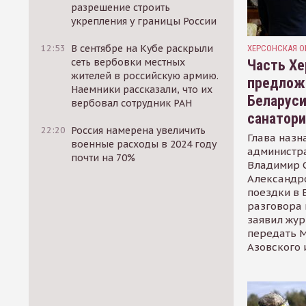
разрешение строить
укрепления у границы России
12:53
В сентябре на Кубе раскрыли
ХЕРСОНСКАЯ О
сеть вербовки местных
Часть Хе
жителей в российскую армию.
предлож
Наемники рассказали, что их
Беларуси
вербовал сотрудник РАН
санатор
22:20
Россия намерена увеличить
Глава назн
военные расходы в 2024 году
администр
почти на 70%
Владимир С
Александр
поездки в 
разговора 
заявил жур
передать М
Азовского 