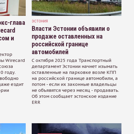
кс-глава
ЭСТОНИЯ
Власти Эстонии объявили о
recard
продаже оставленных на
сом и
российской границе
автомобилей
ектор
ы Wirecard
С октября 2025 года Транспортный
осоюза
департамент Эстонии начнет изымать
0 году.
оставленные на парковке возле КПП
свободно
на российской границе автомобили, а
даже ездит
потом - если их законные владельцы
ории
не объявятся через месяц - продавать.
Об этом сообщает эстонское издание
ERR