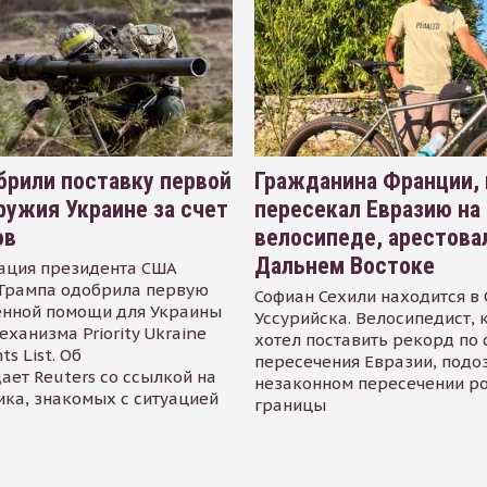
рили поставку первой
Гражданина Франции,
ружия Украине за счет
пересекал Евразию на
ов
велосипеде, арестова
Дальнем Востоке
ация президента США
Трампа одобрила первую
Софиан Сехили находится в
енной помощи для Украины
Уссурийска. Велосипедист,
еханизма Priority Ukraine
хотел поставить рекорд по 
s List. Об
пересечения Евразии, подо
ает Reuters со ссылкой на
незаконном пересечении р
ика, знакомых с ситуацией
границы