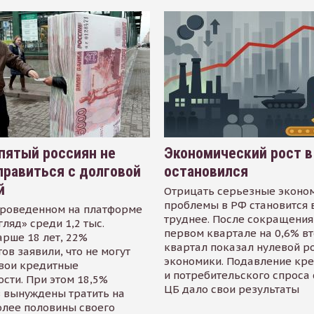
пятый россиян не
Экономический рост в
равиться с долговой
остановился
й
Отрицать серьезные эконо
проблемы в РФ становится 
проведенном на платформе
труднее. После сокращения
гляд» среди 1,2 тыс.
первом квартале на 0,6% в
арше 18 лет, 22%
квартал показал нулевой р
ов заявили, что не могут
экономики. Подавление кр
свои кредитные
и потребительского спроса
сти. При этом 18,5%
ЦБ дало свои результаты
 вынуждены тратить на
олее половины своего