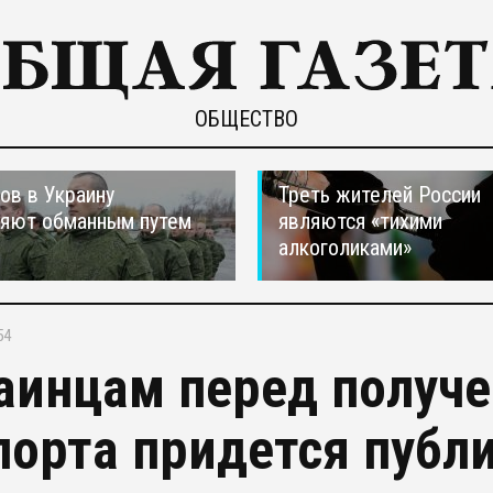
ОБЩЕСТВО
ов в Украину
Треть жителей России
ляют обманным путем
являются «тихими
алкоголиками»
54
аинцам перед получе
порта придется публи