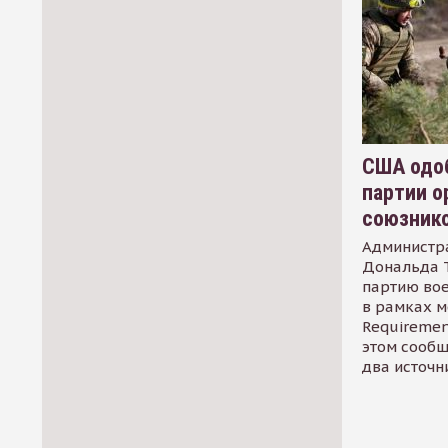
США одоб
партии о
союзник
Администр
Дональда 
партию во
в рамках м
Requirement
этом сообщ
два источн