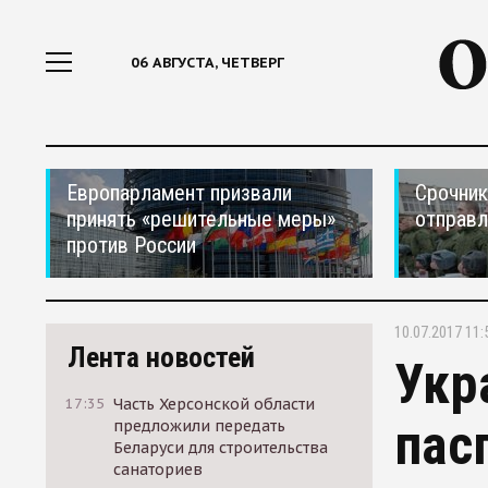
06 АВГУСТА, ЧЕТВЕРГ
Европарламент призвали
Срочник
принять «решительные меры»
отправ
против России
10.07.2017 11:
Лента новостей
Укр
17:35
Часть Херсонской области
пас
предложили передать
Беларуси для строительства
санаториев