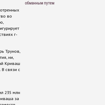
обманным путем
мотренных
тво во
ю,
игурирует
ствиях г-
рь Трунов,
ия, ни,
лай Криваш
 В связи с
ил 235 млн
риваша за
средств