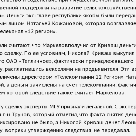
твенной поддержки на развитие сельскохозяйствен
». Деньги экс-главе республики якобы были переда
ым лицом Натальей Кожановой, которая возглавляе
елеканал «12 регион».
ли считают, что Маркеловполучил от Криваш деньги
 сделку. По ее условиям, Николай Криваш выкупил
го ОАО «Тепличное», фактически принадлежавшего
, расплатившись векселями на предъявителя. Эти в
аличены директором «Телекомпании 12 Регион» Нат
, а деньги зачислены на счет телекомпании, факти
м которой следствие также считает Маркелова.
у сделку эксперты МГУ признали легальной. С экспе
и г-н Трунов, который отметил, что факта снятия ден
иксировано не было, а Николай Криваш денег Леон
, вопреки утверждению следствия, не передавал.