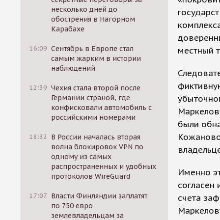
несколько дней до
государс
обострения в Нагорном
комплекса
Карабахе
доверенн
16:09
Сентябрь в Европе стал
местный т
самым жарким в истории
наблюдений
Следовате
фиктивную
12:39
Чехия стала второй после
убыточно
Германии страной, где
конфисковали автомобиль с
Маркелову
российскими номерами
были обн
Кожановой
18:32
В России началась вторая
волна блокировок VPN по
владельце
одному из самых
распространенных и удобных
Именно эт
протоколов WireGuard
согласен 
17:07
Власти Финляндии заплатят
счета заф
по 750 евро
Маркелову
землевладельцам за