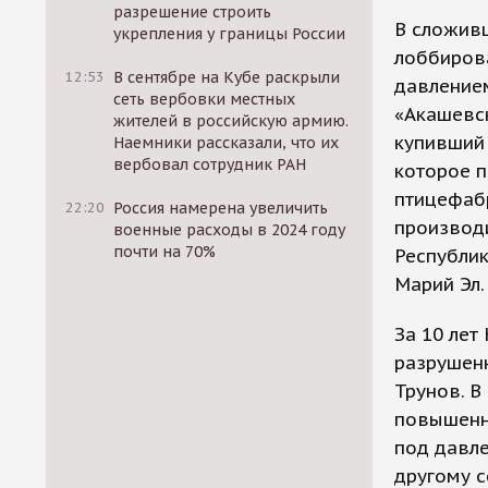
разрешение строить
В сложивш
укрепления у границы России
лоббиров
12:53
В сентябре на Кубе раскрыли
давлением
сеть вербовки местных
«Акашевс
жителей в российскую армию.
купивший 
Наемники рассказали, что их
вербовал сотрудник РАН
которое п
птицефабр
22:20
Россия намерена увеличить
производ
военные расходы в 2024 году
почти на 70%
Республик
Марий Эл.
За 10 лет
разрушенн
Трунов. В
повышенн
под давле
другому с