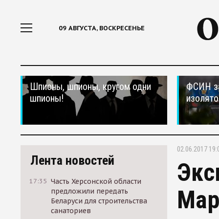
09 АВГУСТА, ВОСКРЕСЕНЬЕ
Шпионы, шпионы, кругом одни
ФСИН за
шпионы!
изолято
02.06.2017 19:
Лента новостей
Экс
17:35
Часть Херсонской области
Мар
предложили передать
Беларуси для строительства
санаториев