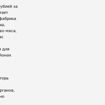
рублей за
тает
ефабрика
аш,
во мяса,
ас
м для
айонах
горь
рганов,
но