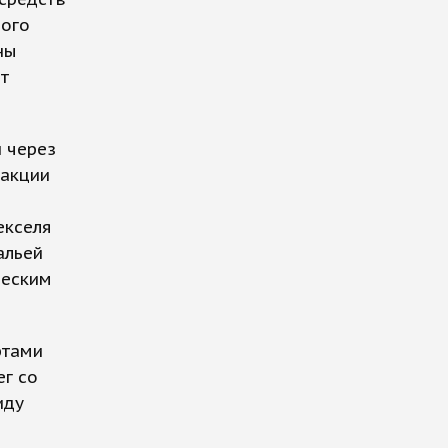
ного
ны
т
 через
 акции
екселя
альей
ческим
ртами
ег со
иду