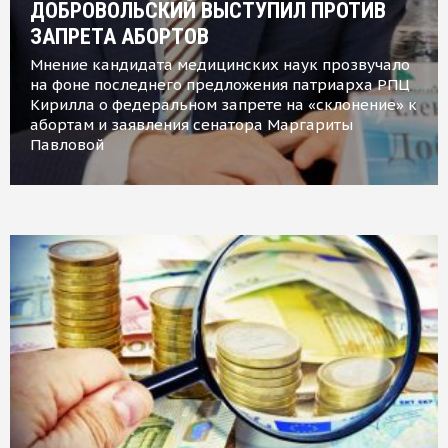
ДОБРОВОЛЬСКИЙ ВЫСТУПИЛ ПРОТИВ
ЗАПРЕТА АБОРТОВ
Мнение кандидата медицинских наук прозвучало
на фоне последнего предложения патриарха РПЦ
Кирилла о федеральном запрете на «склонение» к
абортам и заявления сенатора Маргариты
Павловой