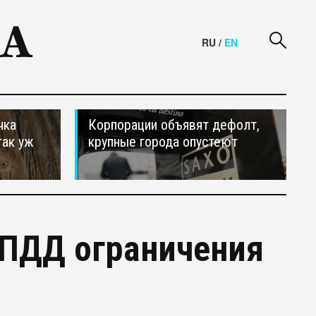
RU
/
EN
чка
Корпорации объявят дефолт,
так уж
крупные города опустеют
 ПДД ограничения