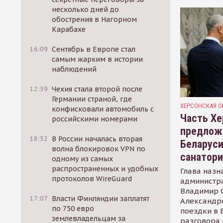
несколько дней до
обострения в Нагорном
Карабахе
16:09
Сентябрь в Европе стал
самым жарким в истории
наблюдений
12:39
Чехия стала второй после
Германии страной, где
ХЕРСОНСКАЯ О
конфисковали автомобиль с
Часть Хе
российскими номерами
предлож
18:32
В России началась вторая
Беларуси
волна блокировок VPN по
санатор
одному из самых
распространенных и удобных
Глава назн
протоколов WireGuard
администр
Владимир С
17:07
Власти Финляндии заплатят
Александр
по 750 евро
поездки в 
землевладельцам за
разговора 