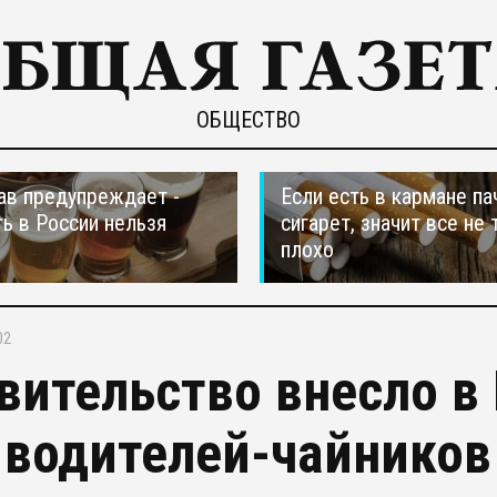
ОБЩЕСТВО
в предупреждает -
Если есть в кармане па
ть в России нельзя
сигарет, значит все не 
плохо
02
вительство внесло в
 водителей-чайников