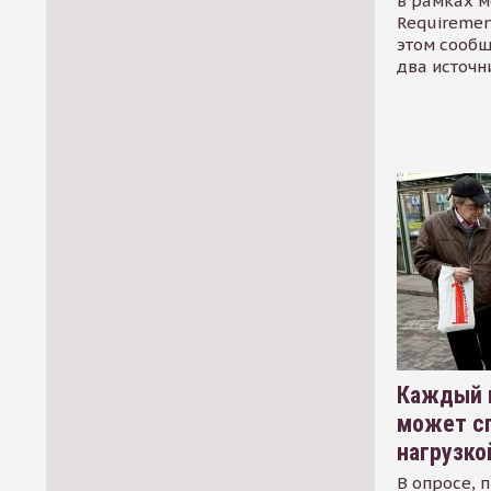
в рамках м
Requirement
этом сообщ
два источн
Каждый 
может сп
нагрузко
В опросе, 