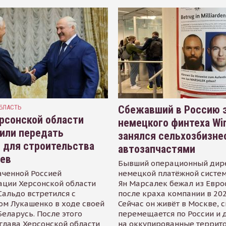
БЛАСТЬ
Сбежавший в Россию э
рсонской области
немецкого финтеха Wi
или передать
занялся сельхозбизне
 для строительства
автозапчастями
иев
Бывший операционный дир
аченной Россией
немецкой платёжной систем
ации Херсонской области
Ян Марсалек бежал из Евр
альдо встретился с
после краха компании в 202
ом Лукашенко в ходе своей
Сейчас он живёт в Москве, 
Беларусь. После этого
перемещается по России и 
глава Херсонской области
на оккупированные террит