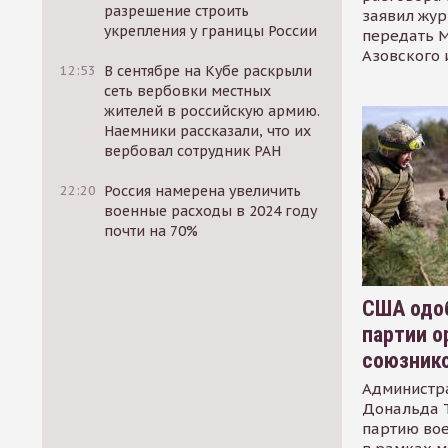
разрешение строить
заявил жур
укрепления у границы России
передать М
Азовского 
12:53
В сентябре на Кубе раскрыли
сеть вербовки местных
жителей в российскую армию.
Наемники рассказали, что их
вербовал сотрудник РАН
22:20
Россия намерена увеличить
военные расходы в 2024 году
почти на 70%
США одоб
партии о
союзник
Администр
Дональда 
партию во