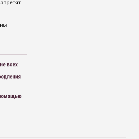
запретят
жны
не всех
родления
 помощью