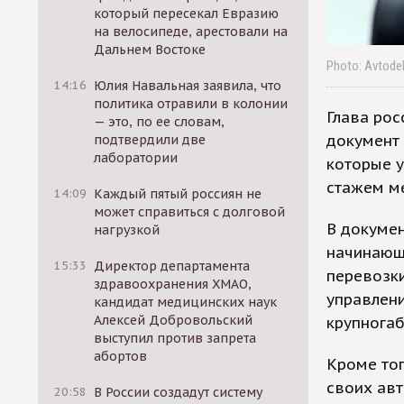
который пересекал Евразию
на велосипеде, арестовали на
Дальнем Востоке
Photo: Avtode
14:16
Юлия Навальная заявила, что
политика отравили в колонии
Глава ро
— это, по ее словам,
документ
подтвердили две
лаборатории
которые 
стажем ме
14:09
Каждый пятый россиян не
может справиться с долговой
В докумен
нагрузкой
начинающ
15:33
Директор департамента
перевозки
здравоохранения ХМАО,
управлен
кандидат медицинских наук
Алексей Добровольский
крупногаб
выступил против запрета
абортов
Кроме тог
своих авт
20:58
В России создадут систему