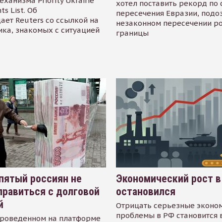
еханизма Priority Ukraine
хотел поставить рекорд по 
s List. Об
пересечения Евразии, подо
ает Reuters со ссылкой на
незаконном пересечении р
ика, знакомых с ситуацией
границы
пятый россиян не
Экономический рост в
равиться с долговой
остановился
й
Отрицать серьезные эконо
проблемы в РФ становится 
проведенном на платформе