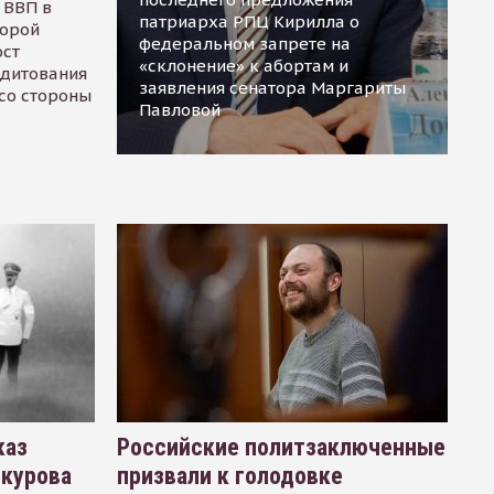
 ВВП в
патриарха РПЦ Кирилла о
торой
федеральном запрете на
ост
«склонение» к абортам и
едитования
заявления сенатора Маргариты
 со стороны
Павловой
каз
Российские политзаключенные
окурова
призвали к голодовке