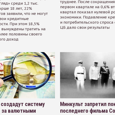
труднее. После сокращения
гляд» среди 1,2 тыс.
первом квартале на 0,6% в
арше 18 лет, 22%
квартал показал нулевой р
ов заявили, что не могут
экономики. Подавление кр
свои кредитные
и потребительского спроса
сти. При этом 18,5%
ЦБ дало свои результаты
 вынуждены тратить на
олее половины своего
ого доход
 создадут систему
Минкульт запретил по
я за валютными
последнего фильма С