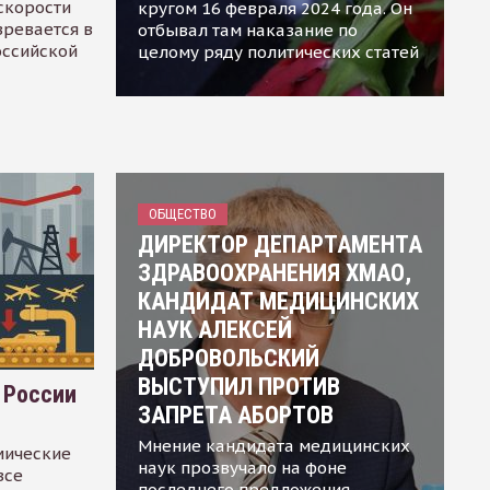
скорости
кругом 16 февраля 2024 года. Он
зревается в
отбывал там наказание по
оссийской
целому ряду политических статей
ОБЩЕСТВО
ДИРЕКТОР ДЕПАРТАМЕНТА
ЗДРАВООХРАНЕНИЯ ХМАО,
КАНДИДАТ МЕДИЦИНСКИХ
НАУК АЛЕКСЕЙ
ДОБРОВОЛЬСКИЙ
ВЫСТУПИЛ ПРОТИВ
 России
ЗАПРЕТА АБОРТОВ
Мнение кандидата медицинских
мические
наук прозвучало на фоне
все
последнего предложения