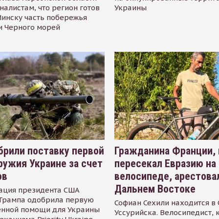
налистам, что регион готов
Украины
инску часть побережья
и Черного морей
рили поставку первой
Гражданина Франции,
ружия Украине за счет
пересекал Евразию на
ов
велосипеде, арестова
Дальнем Востоке
ация президента США
Трампа одобрила первую
Софиан Сехили находится в
енной помощи для Украины
Уссурийска. Велосипедист,