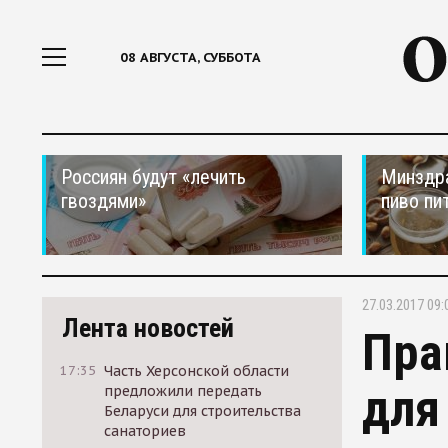
08 АВГУСТА, СУББОТА
Россиян будут «лечить
Минздра
гвоздями»
пиво пи
27.03.2017 09:
Лента новостей
Пра
17:35
Часть Херсонской области
для
предложили передать
Беларуси для строительства
санаториев