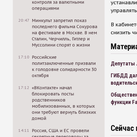
устанавли
контроля за валютными
операциями
управлять
20:47
Минкульт запретил показ
В кабинет
последнего фильма Сокурова
снизить ч
на фестивале в Москве. В нем
Сталин, Черчилль, Гитлер и
Матери
Муссолини спорят о жизни
17:10
Российские
Депутаты 
политзаключенные призвали
к голодовке солидарности 30
ГИБДД дал
октября
водительс
17:12
«ВКонтакте» начал
блокировать посты
Обществен
родственников
функции Fa
мобилизованных, в которых
они требуют вернуть близких
домой
Сейчас 
14:11
Россия, США и ЕС провели
секретные переговоры за