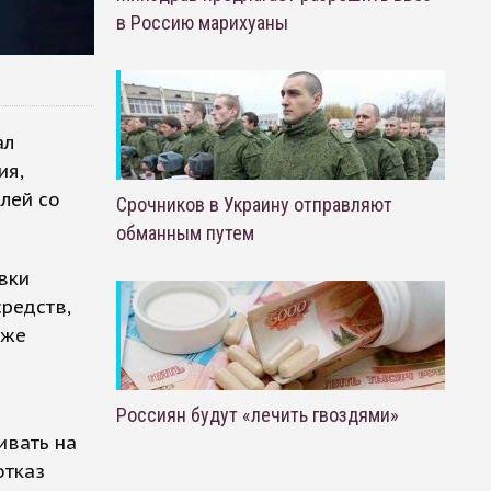
в Россию марихуаны
ал
ия,
лей со
Срочников в Украину отправляют
обманным путем
вки
редств,
кже
Россиян будут «лечить гвоздями»
ивать на
отказ