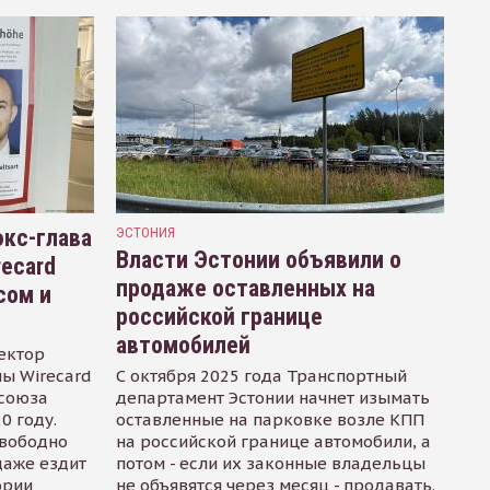
кс-глава
ЭСТОНИЯ
Власти Эстонии объявили о
recard
продаже оставленных на
сом и
российской границе
автомобилей
ектор
ы Wirecard
С октября 2025 года Транспортный
осоюза
департамент Эстонии начнет изымать
0 году.
оставленные на парковке возле КПП
свободно
на российской границе автомобили, а
даже ездит
потом - если их законные владельцы
ории
не объявятся через месяц - продавать.