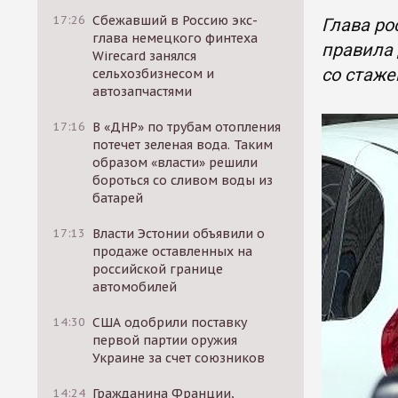
17:26
Сбежавший в Россию экс-
Глава ро
глава немецкого финтеха
правила
Wirecard занялся
со стаже
сельхозбизнесом и
автозапчастями
17:16
В «ДНР» по трубам отопления
потечет зеленая вода. Таким
образом «власти» решили
бороться со сливом воды из
батарей
17:13
Власти Эстонии объявили о
продаже оставленных на
российской границе
автомобилей
14:30
США одобрили поставку
первой партии оружия
Украине за счет союзников
14:24
Гражданина Франции,