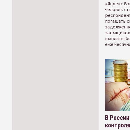
«Яндекс.Вз
человек ст
респондент
погашать 
задолженно
заемщиков
выплаты б
ежемесячн
В России
контрол