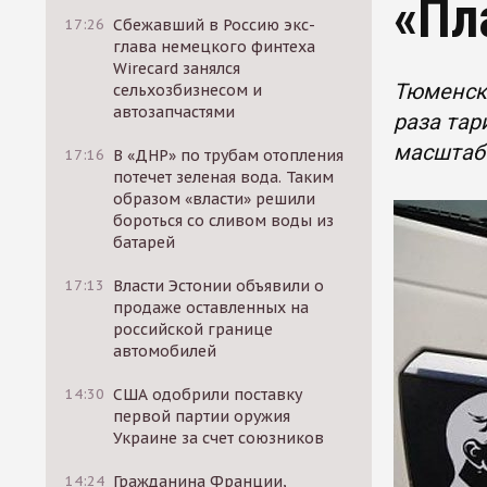
«Пл
17:26
Сбежавший в Россию экс-
глава немецкого финтеха
Wirecard занялся
Тюменски
сельхозбизнесом и
автозапчастями
раза тар
масштаб
17:16
В «ДНР» по трубам отопления
потечет зеленая вода. Таким
образом «власти» решили
бороться со сливом воды из
батарей
17:13
Власти Эстонии объявили о
продаже оставленных на
российской границе
автомобилей
14:30
США одобрили поставку
первой партии оружия
Украине за счет союзников
14:24
Гражданина Франции,