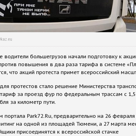
vkaz.eu
 водители большегрузов начали подготовку к акци
против повышения в два раза тарифа в системе «Пл
ся, что акций протеста примет всероссийский масш
для протестов стало решение Министерства трансп
тариф за проезд фур по федеральным трассам с 1,5
убля за километр пути.
 портала Park72.Ru, предварительно на 26 феврал
итинг на одной из площадей Тюмени, а 27 марта ме
щики присоединятся к всероссийской стачке