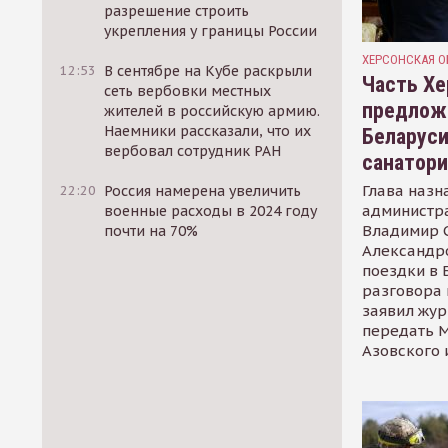
разрешение строить
укрепления у границы России
ХЕРСОНСКАЯ О
12:53
В сентябре на Кубе раскрыли
Часть Хе
сеть вербовки местных
предлож
жителей в российскую армию.
Наемники рассказали, что их
Беларуси
вербовал сотрудник РАН
санатор
Глава назн
22:20
Россия намерена увеличить
администр
военные расходы в 2024 году
Владимир С
почти на 70%
Александр
поездки в 
разговора 
заявил жур
передать М
Азовского 