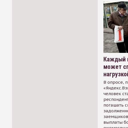
Каждый 
может сп
нагрузко
В опросе, 
«Яндекс.Вз
человек ст
респондент
погашать 
задолженно
заемщиков
выплаты б
ежемесячн