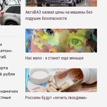
АвтоВАЗ назвал цены на машины без
подушек безопасности
и
атон».
таб.
Нас мало - а станет еще меньше
орта
6 рубля
я намечен
стные
Россиян будут «лечить гвоздями»