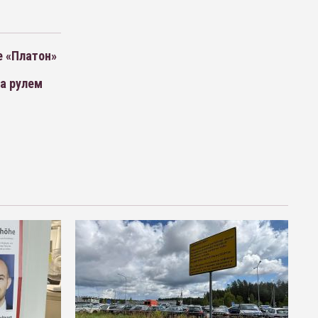
е «Платон»
а рулем