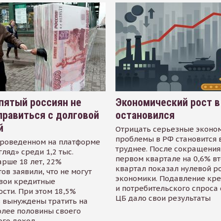
пятый россиян не
Экономический рост в
равиться с долговой
остановился
й
Отрицать серьезные эконо
проблемы в РФ становится 
проведенном на платформе
труднее. После сокращения
гляд» среди 1,2 тыс.
первом квартале на 0,6% в
арше 18 лет, 22%
квартал показал нулевой р
ов заявили, что не могут
экономики. Подавление кр
свои кредитные
и потребительского спроса
сти. При этом 18,5%
ЦБ дало свои результаты
 вынуждены тратить на
олее половины своего
ого доход