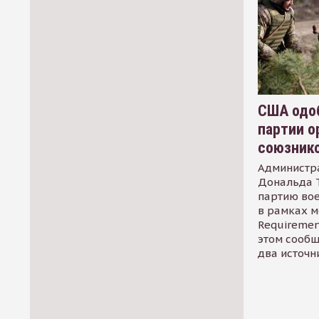
США одоб
партии о
союзник
Администр
Дональда 
партию во
в рамках м
Requirement
этом сообщ
два источн