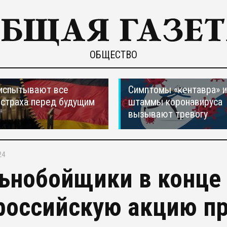
ОБЩЕСТВО
испытывают все
Симптомы «кентавра» 
страха перед будущим
штаммы коронавируса
вызывают тревогу
24
ьнобойщики в конце
российскую акцию пр