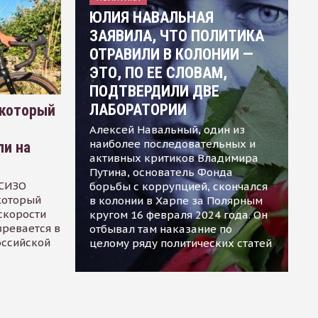
ЮЛИЯ НАВАЛЬНАЯ
ЗАЯВИЛА, ЧТО ПОЛИТИКА
ОТРАВИЛИ В КОЛОНИИ —
ЭТО, ПО ЕЕ СЛОВАМ,
ПОДТВЕРДИЛИ ДВЕ
ЛАБОРАТОРИИ
 который
Алексей Навальный, один из
наиболее последовательных и
ли на
активных критиков Владимира
Путина, основатель Фонда
 СИЗО
борьбы с коррупцией, скончался
 который
в колонии в Харпе за Полярным
скорости
кругом 16 февраля 2024 года. Он
зревается в
отбывал там наказание по
оссийской
целому ряду политических статей