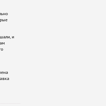
льно
орые
шали, и
кам
то
мена
тавка