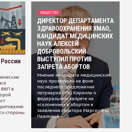
ОБЩЕСТВО
ДИРЕКТОР ДЕПАРТАМЕНТА
ЗДРАВООХРАНЕНИЯ ХМАО,
КАНДИДАТ МЕДИЦИНСКИХ
НАУК АЛЕКСЕЙ
ДОБРОВОЛЬСКИЙ
ВЫСТУПИЛ ПРОТИВ
 России
ЗАПРЕТА АБОРТОВ
Мнение кандидата медицинских
мические
наук прозвучало на фоне
все
последнего предложения
 ВВП в
патриарха РПЦ Кирилла о
торой
федеральном запрете на
ост
«склонение» к абортам и
едитования
заявления сенатора Маргариты
 со стороны
Павловой