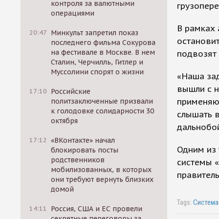
контроля за валютными
грузопере
операциями
В рамках
20:47
Минкульт запретил показ
остановит
последнего фильма Сокурова
на фестивале в Москве. В нем
подвозят 
Сталин, Черчилль, Гитлер и
Муссолини спорят о жизни
«Наша зад
вышли с н
17:10
Российские
применяют
политзаключенные призвали
к голодовке солидарности 30
слышать в
октября
дальнобо
17:12
«ВКонтакте» начал
Одним из 
блокировать посты
родственников
системы «
мобилизованных, в которых
правитель
они требуют вернуть близких
домой
Tags:
Система
14:11
Россия, США и ЕС провели
секретные переговоры за