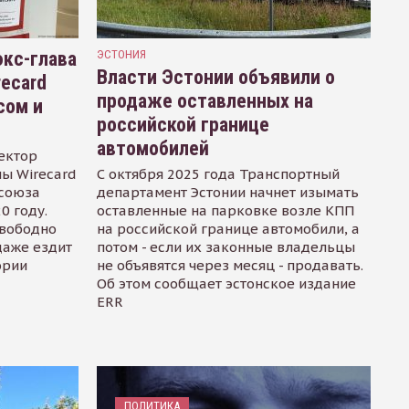
кс-глава
ЭСТОНИЯ
Власти Эстонии объявили о
recard
продаже оставленных на
сом и
российской границе
автомобилей
ектор
ы Wirecard
С октября 2025 года Транспортный
осоюза
департамент Эстонии начнет изымать
0 году.
оставленные на парковке возле КПП
свободно
на российской границе автомобили, а
даже ездит
потом - если их законные владельцы
ории
не объявятся через месяц - продавать.
Об этом сообщает эстонское издание
ERR
ПОЛИТИКА