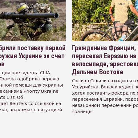
рили поставку первой
Гражданина Франции,
ружия Украине за счет
пересекал Евразию на
ов
велосипеде, арестова
Дальнем Востоке
ация президента США
Трампа одобрила первую
Софиан Сехили находится в
енной помощи для Украины
Уссурийска. Велосипедист,
еханизма Priority Ukraine
хотел поставить рекорд по 
s List. Об
пересечения Евразии, подо
ает Reuters со ссылкой на
незаконном пересечении р
ика, знакомых с ситуацией
границы