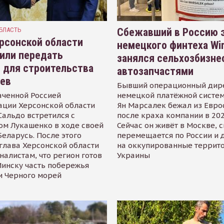
БЛАСТЬ
Сбежавший в Россию э
рсонской области
немецкого финтеха Wi
или передать
занялся сельхозбизне
 для строительства
автозапчастями
иев
Бывший операционный дир
аченной Россией
немецкой платёжной систем
ации Херсонской области
Ян Марсалек бежал из Евр
альдо встретился с
после краха компании в 202
ом Лукашенко в ходе своей
Сейчас он живёт в Москве, 
Беларусь. После этого
перемещается по России и 
глава Херсонской области
на оккупированные террит
налистам, что регион готов
Украины
инску часть побережья
и Черного морей