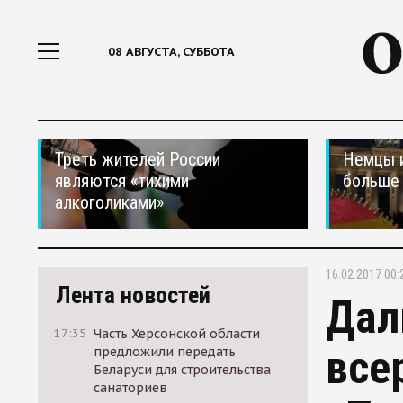
08 АВГУСТА, СУББОТА
Треть жителей России
Немцы 
являются «тихими
больше 
алкоголиками»
16.02.2017 00:
Лента новостей
Дал
17:35
Часть Херсонской области
все
предложили передать
Беларуси для строительства
санаториев