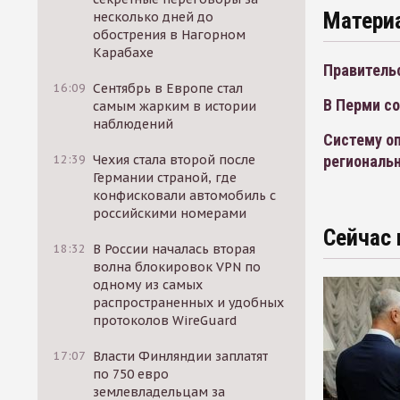
Матери
несколько дней до
обострения в Нагорном
Карабахе
Правительс
16:09
Сентябрь в Европе стал
В Перми с
самым жарким в истории
наблюдений
Систему оп
региональ
12:39
Чехия стала второй после
Германии страной, где
конфисковали автомобиль с
российскими номерами
Сейчас 
18:32
В России началась вторая
волна блокировок VPN по
одному из самых
распространенных и удобных
протоколов WireGuard
17:07
Власти Финляндии заплатят
по 750 евро
землевладельцам за