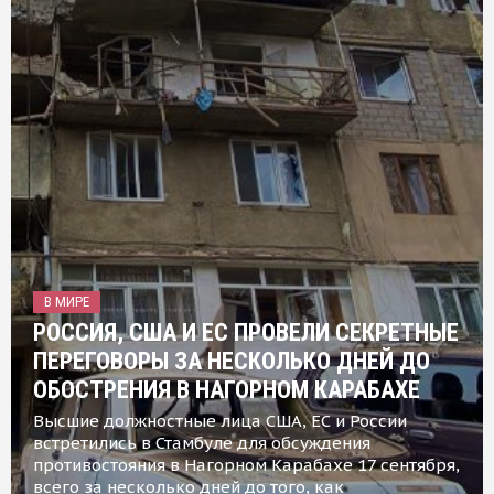
В МИРЕ
РОССИЯ, США И ЕС ПРОВЕЛИ СЕКРЕТНЫЕ
ПЕРЕГОВОРЫ ЗА НЕСКОЛЬКО ДНЕЙ ДО
ОБОСТРЕНИЯ В НАГОРНОМ КАРАБАХЕ
Высшие должностные лица США, ЕС и России
встретились в Стамбуле для обсуждения
противостояния в Нагорном Карабахе 17 сентября,
всего за несколько дней до того, как