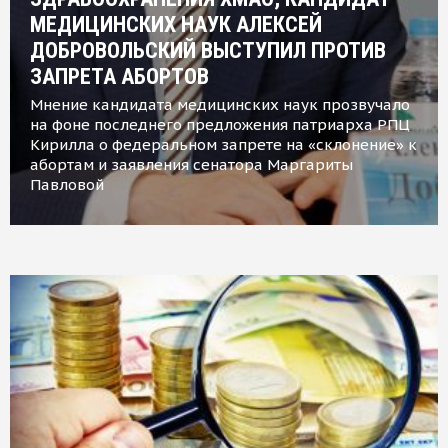
МЕДИЦИНСКИХ НАУК АЛЕКСЕЙ
ДОБРОВОЛЬСКИЙ ВЫСТУПИЛ ПРОТИВ
ЗАПРЕТА АБОРТОВ
Мнение кандидата медицинских наук прозвучало
на фоне последнего предложения патриарха РПЦ
Кирилла о федеральном запрете на «склонение» к
абортам и заявления сенатора Маргариты
Павловой