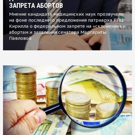
ЗАПРЕТА АБОРТОВ
Мнение кандидата медицинских наук прозвучало
на фоне последнего предложения патриарха РПЦ
Кирилла о федеральном запрете на «склонение» к
абортам и заявления сенатора Маргариты
Павловой