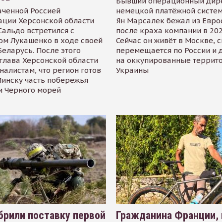
Бывший операционный дир
аченной Россией
немецкой платёжной систем
ации Херсонской области
Ян Марсалек бежал из Евр
альдо встретился с
после краха компании в 202
ом Лукашенко в ходе своей
Сейчас он живёт в Москве, 
Беларусь. После этого
перемещается по России и 
глава Херсонской области
на оккупированные террит
налистам, что регион готов
Украины
инску часть побережья
и Черного морей
рили поставку первой
Гражданина Франции,