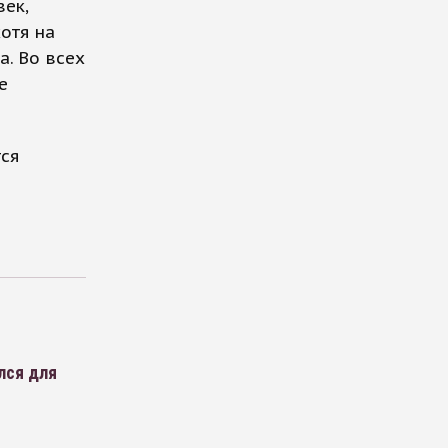
век,
отя на
а. Во всех
е
тся
лся для