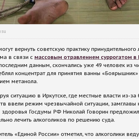
v.su
могут вернуть советскую практику принудительного
ма в связи с
массовым отравлением суррогатом в 
последним данным, скончались уже 49 человек из чи
еблял концентрат для принятия ванны «Боярышник»
ием метанола.
уя ситуацию в Иркутске, где местные власти из-за
тв ввели режим чрезвычайной ситуации, замглавы 
е здоровья Госдумы РФ Николай Говорин предложи
льно лечить алкоголиков по решению суда.
тель «Единой России» отметил, что алкоголики веду