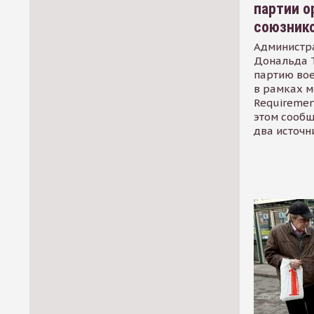
партии о
союзник
Администр
Дональда 
партию во
в рамках м
Requirement
этом сообщ
два источн