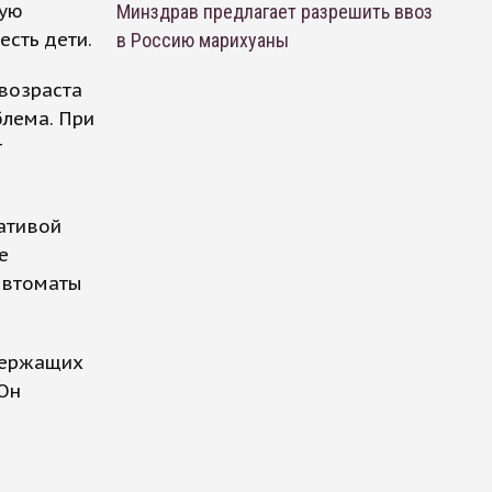
вую
Минздрав предлагает разрешить ввоз
есть дети.
в Россию марихуаны
возраста
блема. При
т
ативой
е
автоматы
держащих
 Он