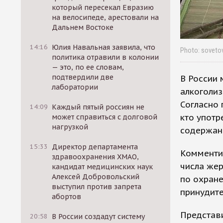
который пересекал Евразию
на велосипеде, арестовали на
Дальнем Востоке
14:16
Юлия Навальная заявила, что
Photo: soveto
политика отравили в колонии
— это, по ее словам,
подтвердили две
В России 
лаборатории
алкоголиз
Согласно 
14:09
Каждый пятый россиян не
кто употр
может справиться с долговой
нагрузкой
содержан
15:33
Директор департамента
Комментир
здравоохранения ХМАО,
числа жер
кандидат медицинских наук
Алексей Добровольский
по охран
выступил против запрета
принудите
абортов
Представи
20:58
В России создадут систему