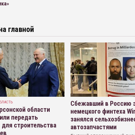
ика»
на главной
БЛАСТЬ
Сбежавший в Россию э
рсонской области
немецкого финтеха Wi
или передать
занялся сельхозбизне
 для строительства
автозапчастями
иев