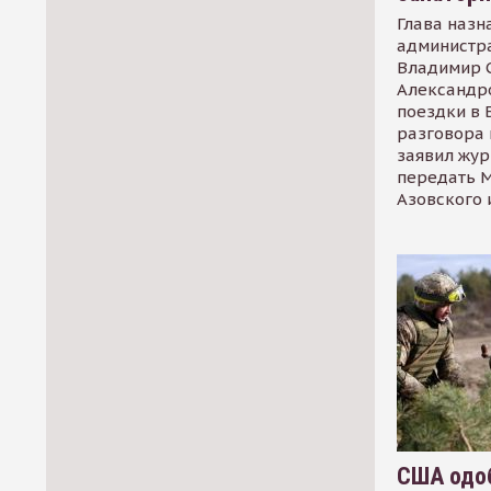
Глава назн
администр
Владимир С
Александр
поездки в 
разговора 
заявил жур
передать М
Азовского 
США одоб