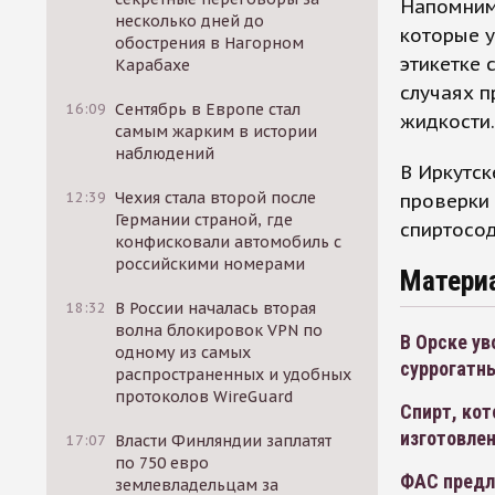
Напомним,
несколько дней до
которые у
обострения в Нагорном
этикетке 
Карабахе
случаях п
16:09
Сентябрь в Европе стал
жидкости.
самым жарким в истории
наблюдений
В Иркутск
12:39
Чехия стала второй после
проверки 
Германии страной, где
спиртосо
конфисковали автомобиль с
российскими номерами
Матери
18:32
В России началась вторая
волна блокировок VPN по
В Орске ув
одному из самых
суррогатн
распространенных и удобных
протоколов WireGuard
Спирт, кот
изготовлен
17:07
Власти Финляндии заплатят
по 750 евро
ФАС предл
землевладельцам за