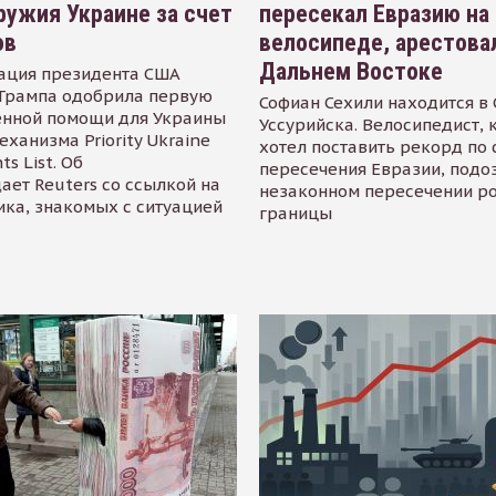
ружия Украине за счет
пересекал Евразию на
ов
велосипеде, арестова
Дальнем Востоке
ация президента США
Трампа одобрила первую
Софиан Сехили находится в
енной помощи для Украины
Уссурийска. Велосипедист,
еханизма Priority Ukraine
хотел поставить рекорд по 
s List. Об
пересечения Евразии, подо
ает Reuters со ссылкой на
незаконном пересечении р
ика, знакомых с ситуацией
границы