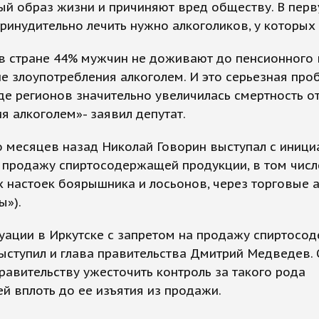
ый образ жизни и причиняют вред обществу. В пер
ринудительно лечить нужно алкоголиков, у которых 
в стране 44% мужчин не доживают до пенсионного 
е злоупотребления алкоголем. И это серьезная про
де регионов значительно увеличилась смертность о
я алкоголем»- заявил депутат.
 месяцев назад Николай Говорин выступал с иници
 продажу спиртосодержащей продукции, в том числ
 настоек боярышника и лосьонов, через торговые 
ы»).
уации в Иркутске с запретом на продажу спиртосо
ыступил и глава правительства Дмитрий Медведев.
равительству ужесточить контроль за такого рода
й вплоть до ее изъятия из продажи.