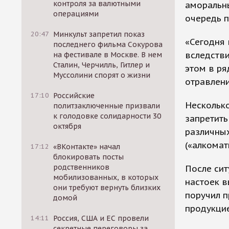
контроля за валютными
аморальн
операциями
очередь п
20:47
Минкульт запретил показ
«Сегодня 
последнего фильма Сокурова
вследстви
на фестивале в Москве. В нем
Сталин, Черчилль, Гитлер и
этом в ря
Муссолини спорят о жизни
отравлени
17:10
Российские
Несколько
политзаключенные призвали
к голодовке солидарности 30
запретить
октября
различных
(«алкомат
17:12
«ВКонтакте» начал
блокировать посты
родственников
После сит
мобилизованных, в которых
настоек в
они требуют вернуть близких
поручил п
домой
продукцие
14:11
Россия, США и ЕС провели
секретные переговоры за