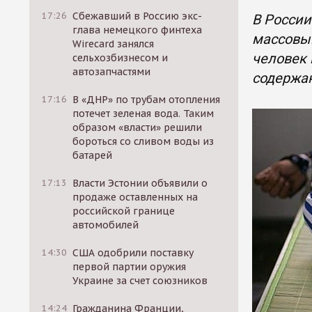
17:26
Сбежавший в Россию экс-
В России
глава немецкого финтеха
массовым
Wirecard занялся
человек 
сельхозбизнесом и
автозапчастями
содержа
17:16
В «ДНР» по трубам отопления
потечет зеленая вода. Таким
образом «власти» решили
бороться со сливом воды из
батарей
17:13
Власти Эстонии объявили о
продаже оставленных на
российской границе
автомобилей
14:30
США одобрили поставку
первой партии оружия
Украине за счет союзников
14:24
Гражданина Франции,