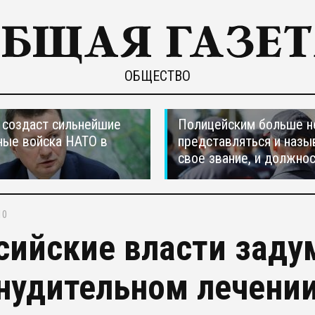
ОБЩЕСТВО
создаст сильнейшие
Полицейским больше н
ные войска НАТО в
представляться и назы
свое звание, и должно
10
сийские власти заду
нудительном лечении