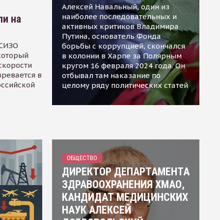
Алексей Навальный, один из
наиболее последовательных и
ли на
активных критиков Владимира
Путина, основатель Фонда
 СИЗО
борьбы с коррупцией, скончался
 который
в колонии в Харпе за Полярным
скорости
кругом 16 февраля 2024 года. Он
зревается в
отбывал там наказание по
оссийской
целому ряду политических статей
ОБЩЕСТВО
ДИРЕКТОР ДЕПАРТАМЕНТА
ЗДРАВООХРАНЕНИЯ ХМАО,
КАНДИДАТ МЕДИЦИНСКИХ
НАУК АЛЕКСЕЙ