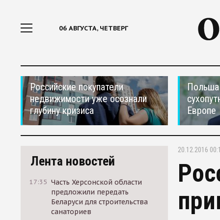
06 АВГУСТА, ЧЕТВЕРГ
Российские покупатели
Польша 
недвижимости уже осознали
сухопут
глубину кризиса
Европе
20.12.2016 00:
Лента новостей
Рос
17:35
Часть Херсонской области
при
предложили передать
Беларуси для строительства
санаториев