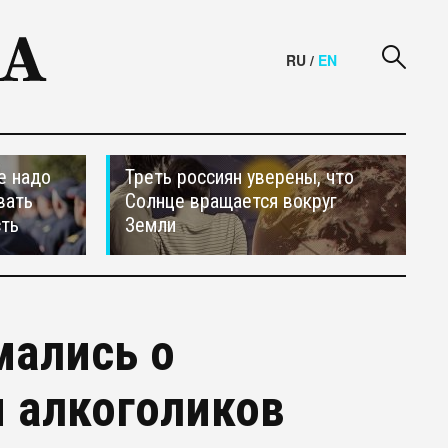
RU
/
EN
е надо
Треть россиян уверены, что
вать
Солнце вращается вокруг
сть
Земли
мались о
 алкоголиков