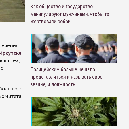
Как общество и государство
манипулируют мужчинами, чтобы те
жертвовали собой
 лечения
Иркутске
.
сла тех,
 с
Полицейским больше не надо
представляться и называть свое
звание, и должность
 большого
комитета
л
т