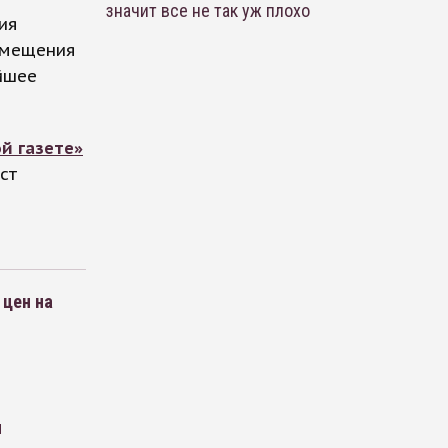
значит все не так уж плохо
ия
озмещения
йшее
ой газете»
ст
 цен на
м