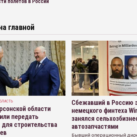
ти полетов в России
на главной
БЛАСТЬ
Сбежавший в Россию э
рсонской области
немецкого финтеха Wi
или передать
занялся сельхозбизне
 для строительства
автозапчастями
иев
Бывший операционный дир