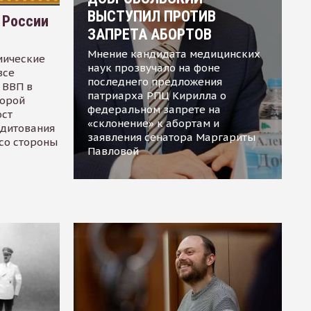
ВЫСТУПИЛ ПРОТИВ
 России
ЗАПРЕТА АБОРТОВ
Мнение кандидата медицинских
мические
наук прозвучало на фоне
все
последнего предложения
 ВВП в
патриарха РПЦ Кирилла о
торой
федеральном запрете на
ост
«склонение» к абортам и
едитования
заявления сенатора Маргариты
 со стороны
Павловой