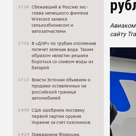
руб
17:26
Сбежавший в Россию экс-
глава немецкого финтеха
Wirecard занялся
Авиакомп
сельхозбизнесом и
автозапчастями
сайту Tr
17:16
В «ДНР» по трубам отопления
потечет зеленая вода. Таким
образом «власти» решили
бороться со сливом воды из
батарей
17:13
Власти Эстонии объявили о
продаже оставленных на
российской границе
автомобилей
14:30
США одобрили поставку
первой партии оружия
Украине за счет союзников
14:24
Гражданина Франции,