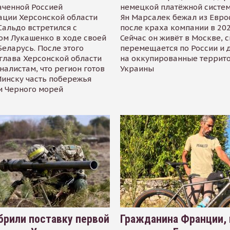
аченной Россией
немецкой платёжной систем
ации Херсонской области
Ян Марсалек бежал из Евр
альдо встретился с
после краха компании в 202
ом Лукашенко в ходе своей
Сейчас он живёт в Москве, 
Беларусь. После этого
перемещается по России и 
глава Херсонской области
на оккупированные террит
налистам, что регион готов
Украины
инску часть побережья
и Черного морей
рили поставку первой
Гражданина Франции,