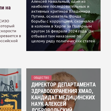
Алексей Навальный, один из
наиболее последовательных и
ли на
активных критиков Владимира
Путина, основатель Фонда
 СИЗО
борьбы с коррупцией, скончался
 который
в колонии в Харпе за Полярным
скорости
кругом 16 февраля 2024 года. Он
зревается в
отбывал там наказание по
оссийской
целому ряду политических статей
ОБЩЕСТВО
ДИРЕКТОР ДЕПАРТАМЕНТА
ЗДРАВООХРАНЕНИЯ ХМАО,
КАНДИДАТ МЕДИЦИНСКИХ
НАУК АЛЕКСЕЙ
ДОБРОВОЛЬСКИЙ