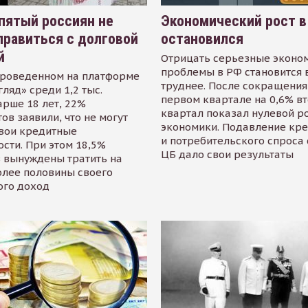
пятый россиян не
Экономический рост в
равиться с долговой
остановился
й
Отрицать серьезные эконо
проблемы в РФ становится 
проведенном на платформе
труднее. После сокращения
гляд» среди 1,2 тыс.
первом квартале на 0,6% в
арше 18 лет, 22%
квартал показал нулевой р
ов заявили, что не могут
экономики. Подавление кр
свои кредитные
и потребительского спроса
сти. При этом 18,5%
ЦБ дало свои результаты
 вынуждены тратить на
олее половины своего
ого доход