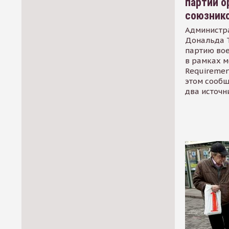
партии о
союзник
Администр
Дональда 
партию во
в рамках м
Requirement
этом сообщ
два источн