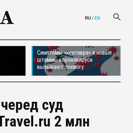
RU
/
EN
Симптомы «кентавра» и новые
штаммы коронавируса
вызывают тревогу
черед суд
rаvel.ru 2 млн