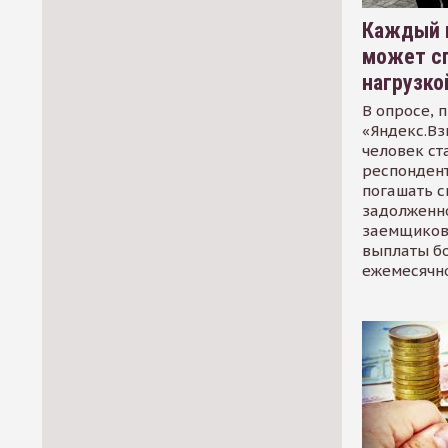
Каждый 
может сп
нагрузко
В опросе, 
«Яндекс.Вз
человек ст
респондент
погашать 
задолженно
заемщиков
выплаты б
ежемесячн