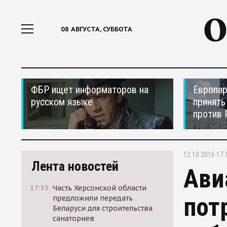
08 АВГУСТА, СУББОТА
ФБР ищет информаторов на
Европар
русском языке
принять
против 
12.10.2016 17:
Лента новостей
Ави
17:35
Часть Херсонской области
пот
предложили передать
Беларуси для строительства
санаториев