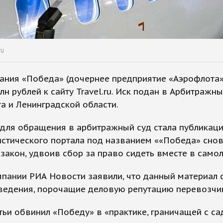
ru
ания «Победа» (дочернее предприятие «Аэрофлота»
млн рублей к сайту Trаvel.ru. Иск подан в Арбитражн
а и Ленинградской области.
для обращения в арбитражный суд стала публикаци
истического портала под названием ««Победа» сно
закон, удвоив сбор за право сидеть вместе в самол
пании РИА Новости заявили, что данный материал
ведения, порочащие деловую репутацию перевозчи
тьи обвинил «Победу» в «практике, граничащей с с