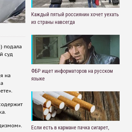
Каждый пятый россиянин хочет уехать
из страны навсегда
) подала
ый суд
ФБР ищет информаторов на русском
я на
языке
ва
ете».
 содержит
ка.
адизмом».
Если есть в кармане пачка сигарет,