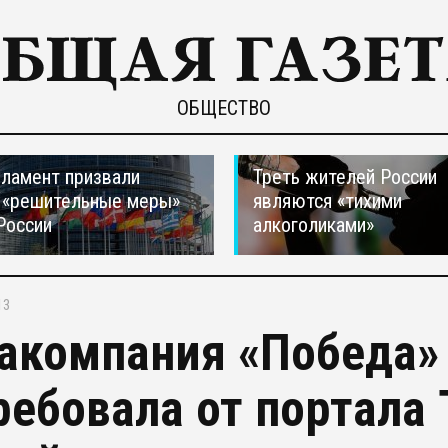
ОБЩЕСТВО
ламент призвали
Треть жителей России
 «решительные меры»
являются «тихими
России
алкоголиками»
13
акомпания «Победа» 
ребовала от портала T