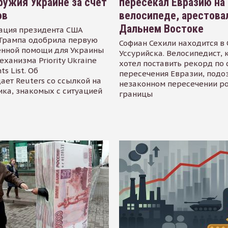
ружия Украине за счет
пересекал Евразию на
ов
велосипеде, арестова
Дальнем Востоке
ация президента США
Трампа одобрила первую
Софиан Сехили находится в
енной помощи для Украины
Уссурийска. Велосипедист,
еханизма Priority Ukraine
хотел поставить рекорд по 
s List. Об
пересечения Евразии, подо
ает Reuters со ссылкой на
незаконном пересечении р
ика, знакомых с ситуацией
границы