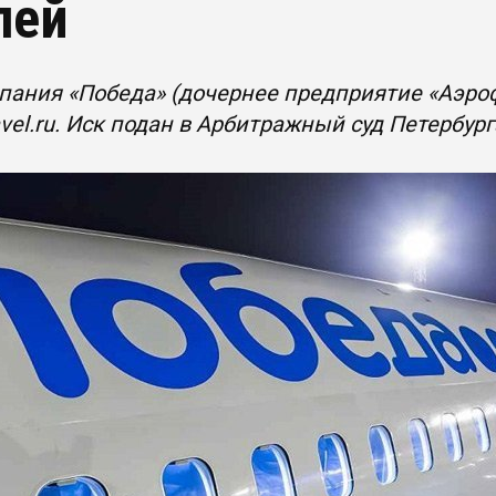
лей
ания «Победа» (дочернее предприятие «Аэрофл
аvel.ru. Иск подан в Арбитражный суд Петербур