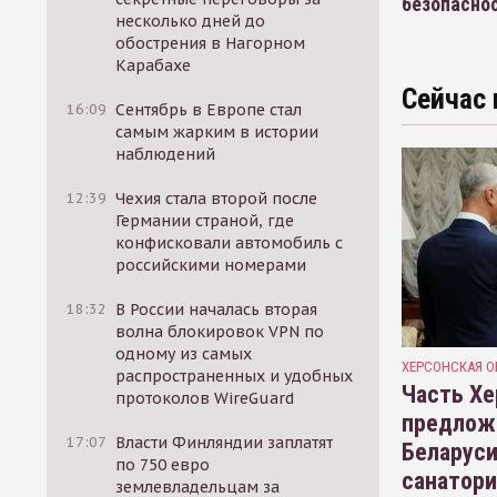
безопаснос
несколько дней до
обострения в Нагорном
Карабахе
Сейчас 
16:09
Сентябрь в Европе стал
самым жарким в истории
наблюдений
12:39
Чехия стала второй после
Германии страной, где
конфисковали автомобиль с
российскими номерами
18:32
В России началась вторая
волна блокировок VPN по
одному из самых
ХЕРСОНСКАЯ О
распространенных и удобных
Часть Хе
протоколов WireGuard
предлож
17:07
Власти Финляндии заплатят
Беларуси
по 750 евро
санатор
землевладельцам за