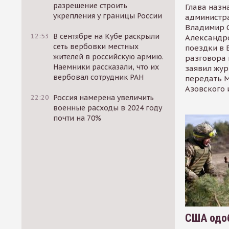
разрешение строить
Глава назн
укрепления у границы России
администр
Владимир С
12:53
В сентябре на Кубе раскрыли
Александр
сеть вербовки местных
поездки в 
жителей в российскую армию.
разговора 
Наемники рассказали, что их
заявил жур
вербовал сотрудник РАН
передать М
Азовского 
22:20
Россия намерена увеличить
военные расходы в 2024 году
почти на 70%
США одоб