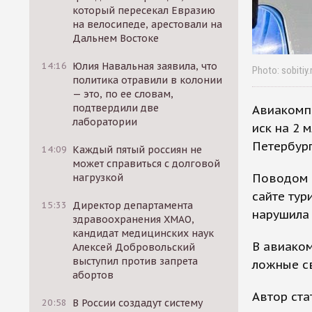
который пересекал Евразию
на велосипеде, арестовали на
Дальнем Востоке
14:16
Юлия Навальная заявила, что
Photo: sobitiy.
политика отравили в колонии
— это, по ее словам,
подтвердили две
Авиакомп
лаборатории
иск на 2 
Петербург
14:09
Каждый пятый россиян не
может справиться с долговой
Поводом 
нагрузкой
сайте тур
15:33
Директор департамента
нарушила 
здравоохранения ХМАО,
кандидат медицинских наук
В авиаком
Алексей Добровольский
выступил против запрета
ложные с
абортов
Автор ста
20:58
В России создадут систему