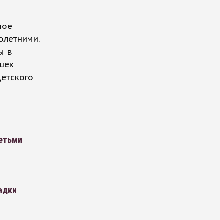
ное
олетними.
ы в
шек
детского
детьми
адки