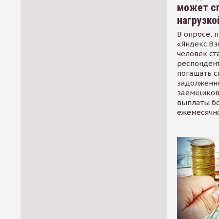
может сп
нагрузко
В опросе, 
«Яндекс.Вз
человек ст
респондент
погашать 
задолженно
заемщиков
выплаты б
ежемесячн