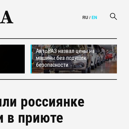
RU
/
EN
АвтоВАЗ назвал цены на
машины без подушек
безопасности
или россиянке
и в приюте