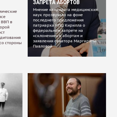
ЗАПРЕТА АБОРТОВ
Мнение кандидата медицинских
мические
наук прозвучало на фоне
все
последнего предложения
 ВВП в
патриарха РПЦ Кирилла о
торой
федеральном запрете на
ост
«склонение» к абортам и
едитования
заявления сенатора Маргариты
 со стороны
Павловой