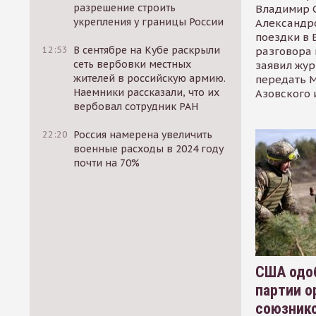
разрешение строить
Владимир С
укрепления у границы России
Александр
поездки в 
12:53
В сентябре на Кубе раскрыли
разговора 
сеть вербовки местных
заявил жур
жителей в российскую армию.
передать М
Наемники рассказали, что их
Азовского 
вербовал сотрудник РАН
22:20
Россия намерена увеличить
военные расходы в 2024 году
почти на 70%
США одоб
партии о
союзник