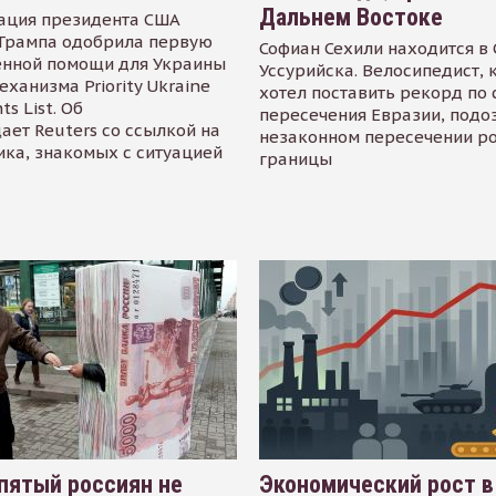
Дальнем Востоке
ация президента США
Трампа одобрила первую
Софиан Сехили находится в
енной помощи для Украины
Уссурийска. Велосипедист,
еханизма Priority Ukraine
хотел поставить рекорд по 
s List. Об
пересечения Евразии, подо
ает Reuters со ссылкой на
незаконном пересечении р
ика, знакомых с ситуацией
границы
пятый россиян не
Экономический рост в