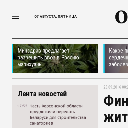
07 АВГУСТА, ПЯТНИЦА
Минздрав предлагает
Какое п
разрешить ввоз в Россию
сердеч
марихуаны
заболе
23.09.2016 00:
Лента новостей
Фин
17:35
Часть Херсонской области
жит
предложили передать
Беларуси для строительства
санаториев