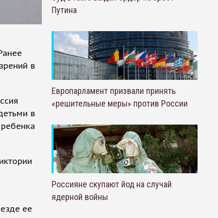
Путина
Ранее
зрений в
Европарламент призвали принять
иссия
«решительные меры» против России
детьми в
 ребенка
иктории
Россияне скупают йод на случай
ядерной войны
ыезде ее