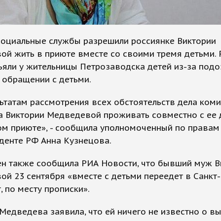
социальные службы разрешили россиянке Виктории
й жить в приюте вместе со своими тремя детьми. 
ъяли у жительницы Петрозаводска детей из-за подо
 обращении с детьми.
ьтатам рассмотрения всех обстоятельств дела ком
а Виктории Медведевой проживать совместно с ее 
ом приюте», - сообщила уполномоченный по правам
денте РФ Анна Кузнецова.
н также сообщила РИА Новости, что бывший муж В
й 23 сентября «вместе с детьми переедет в Санкт-
, по месту прописки».
Медведева заявила, что ей ничего не известно о в