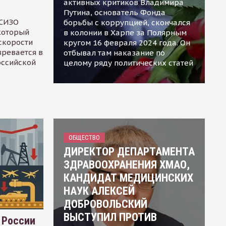
активных критиков Владимира
Путина, основатель Фонда
 СИЗО
борьбы с коррупцией, скончался
 который
в колонии в Харпе за Полярным
скорости
кругом 16 февраля 2024 года. Он
зревается в
отбывал там наказание по
оссийской
целому ряду политических статей
ОБЩЕСТВО
ДИРЕКТОР ДЕПАРТАМЕНТА
ЗДРАВООХРАНЕНИЯ ХМАО,
КАНДИДАТ МЕДИЦИНСКИХ
НАУК АЛЕКСЕЙ
ДОБРОВОЛЬСКИЙ
ВЫСТУПИЛ ПРОТИВ
 России