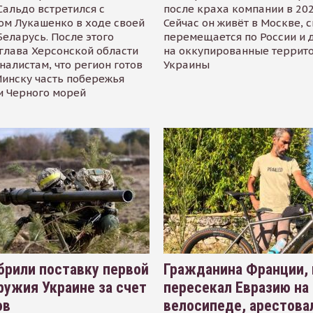
альдо встретился с
после краха компании в 202
ом Лукашенко в ходе своей
Сейчас он живёт в Москве, 
Беларусь. После этого
перемещается по России и 
глава Херсонской области
на оккупированные террит
налистам, что регион готов
Украины
инску часть побережья
и Черного морей
рили поставку первой
Гражданина Франции,
ружия Украине за счет
пересекал Евразию на
ов
велосипеде, арестова