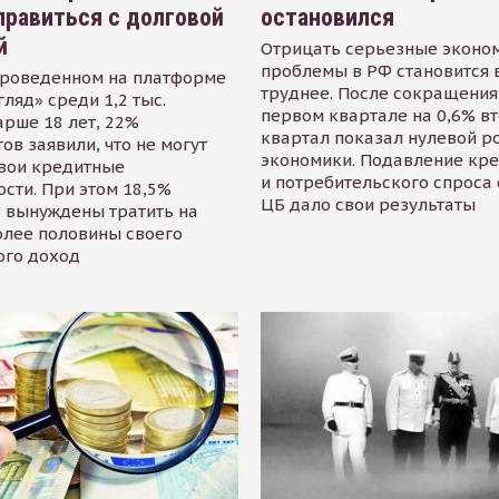
равиться с долговой
остановился
й
Отрицать серьезные эконо
проблемы в РФ становится 
проведенном на платформе
труднее. После сокращения
гляд» среди 1,2 тыс.
первом квартале на 0,6% в
арше 18 лет, 22%
квартал показал нулевой р
ов заявили, что не могут
экономики. Подавление кр
свои кредитные
и потребительского спроса
сти. При этом 18,5%
ЦБ дало свои результаты
 вынуждены тратить на
олее половины своего
ого доход