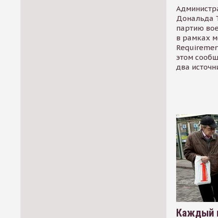
Администр
Дональда 
партию во
в рамках м
Requirement
этом сообщ
два источн
Каждый 