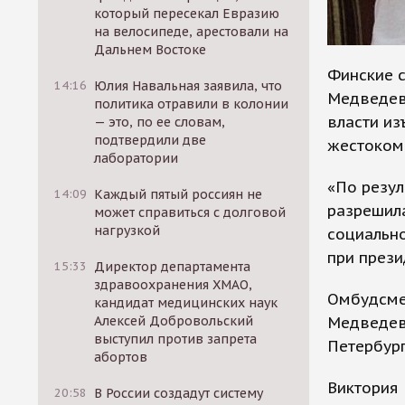
который пересекал Евразию
на велосипеде, арестовали на
Дальнем Востоке
Финские 
14:16
Юлия Навальная заявила, что
Медведево
политика отравили в колонии
власти из
— это, по ее словам,
подтвердили две
жестоком
лаборатории
«По резул
14:09
Каждый пятый россиян не
разрешил
может справиться с долговой
нагрузкой
социальн
при прези
15:33
Директор департамента
здравоохранения ХМАО,
Омбудсме
кандидат медицинских наук
Медведево
Алексей Добровольский
выступил против запрета
Петербург
абортов
Виктория 
20:58
В России создадут систему