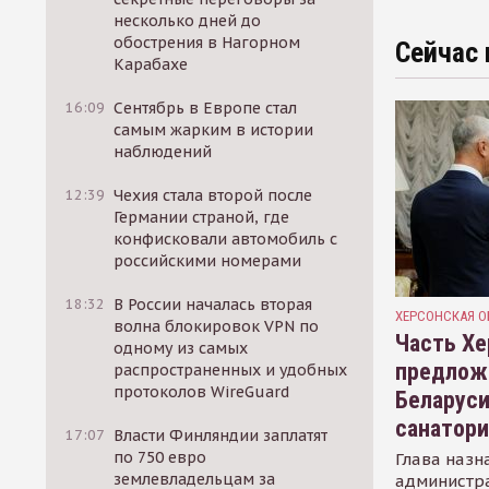
несколько дней до
обострения в Нагорном
Сейчас 
Карабахе
16:09
Сентябрь в Европе стал
самым жарким в истории
наблюдений
12:39
Чехия стала второй после
Германии страной, где
конфисковали автомобиль с
российскими номерами
18:32
В России началась вторая
ХЕРСОНСКАЯ О
волна блокировок VPN по
Часть Хе
одному из самых
предлож
распространенных и удобных
протоколов WireGuard
Беларуси
санатор
17:07
Власти Финляндии заплатят
по 750 евро
Глава назн
землевладельцам за
администр