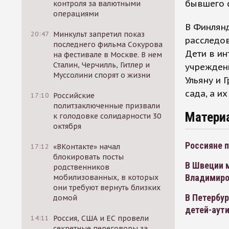
бывшего с
контроля за валютными
операциями
В Финлян
20:47
Минкульт запретил показ
расследо
последнего фильма Сокурова
Дети в ин
на фестивале в Москве. В нем
Сталин, Черчилль, Гитлер и
учрежден
Муссолини спорят о жизни
Ульяну и 
сада, а и
17:10
Российские
политзаключенные призвали
Матери
к голодовке солидарности 30
октября
Россияне 
17:12
«ВКонтакте» начал
блокировать посты
В Швеции 
родственников
Владимир
мобилизованных, в которых
они требуют вернуть близких
В Петербу
домой
детей-аут
14:11
Россия, США и ЕС провели
секретные переговоры за