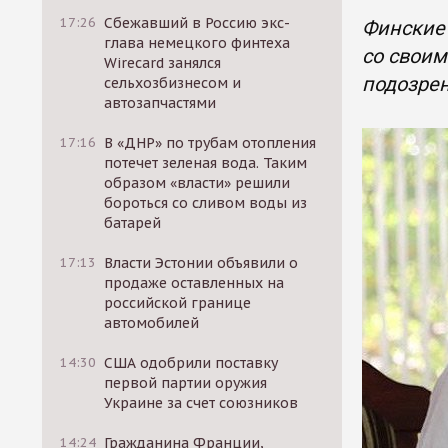
17:26
Сбежавший в Россию экс-
Финские
глава немецкого финтеха
со своим
Wirecard занялся
подозре
сельхозбизнесом и
автозапчастями
17:16
В «ДНР» по трубам отопления
потечет зеленая вода. Таким
образом «власти» решили
бороться со сливом воды из
батарей
17:13
Власти Эстонии объявили о
продаже оставленных на
российской границе
автомобилей
14:30
США одобрили поставку
первой партии оружия
Украине за счет союзников
14:24
Гражданина Франции,