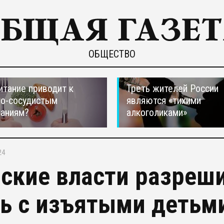
ОБЩЕСТВО
итание приводит к
Треть жителей России
но-сосудистым
являются «тихими
ваниям?
алкоголиками»
24
ские власти разреш
ь с изъятыми детьм