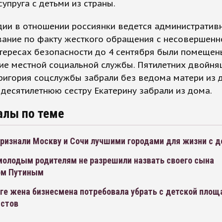
упруга с детьми из страны.
дии в отношении россиянки ведется административ
вание по факту жесткого обращения с несовершенн
тересах безопасности до 4 сентября были помещен
ие местной социальной службы. Пятилетних двойня
Григория соцслужбы забрали без ведома матери из 
х десятилетнюю сестру Екатерину забрали из дома.
алы по теме
признали Москву и Сочи лучшими городами для жизни с 
молодым родителям не разрешили назвать своего сына
ом Путиным
рге жена бизнесмена потребовала убрать с детской площ
истов