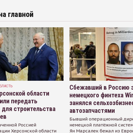
на главной
БЛАСТЬ
Сбежавший в Россию э
рсонской области
немецкого финтеха Wi
или передать
занялся сельхозбизне
 для строительства
автозапчастями
иев
Бывший операционный дир
аченной Россией
немецкой платёжной систем
ации Херсонской области
Ян Марсалек бежал из Евр