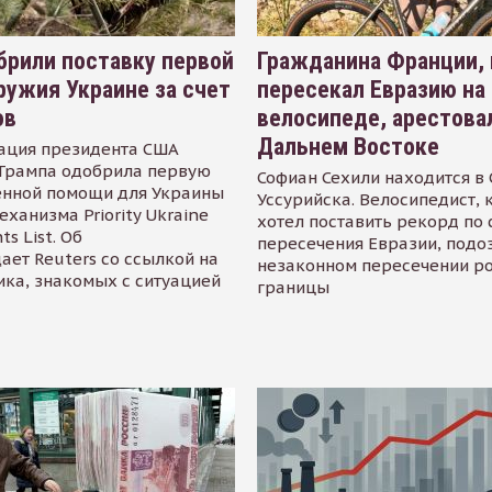
рили поставку первой
Гражданина Франции,
ружия Украине за счет
пересекал Евразию на
ов
велосипеде, арестова
Дальнем Востоке
ация президента США
Трампа одобрила первую
Софиан Сехили находится в
енной помощи для Украины
Уссурийска. Велосипедист,
еханизма Priority Ukraine
хотел поставить рекорд по 
s List. Об
пересечения Евразии, подо
ает Reuters со ссылкой на
незаконном пересечении р
ика, знакомых с ситуацией
границы