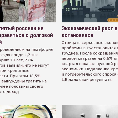
пятый россиян не
Экономический рост в
равиться с долговой
остановился
й
Отрицать серьезные эконо
проблемы в РФ становится 
проведенном на платформе
труднее. После сокращения
гляд» среди 1,2 тыс.
первом квартале на 0,6% в
арше 18 лет, 22%
квартал показал нулевой р
ов заявили, что не могут
экономики. Подавление кр
свои кредитные
и потребительского спроса
сти. При этом 18,5%
ЦБ дало свои результаты
 вынуждены тратить на
олее половины своего
ого доход