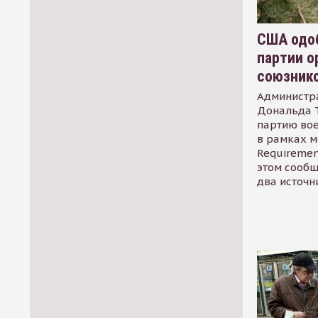
США одоб
партии о
союзник
Администр
Дональда 
партию во
в рамках м
Requirement
этом сообщ
два источн