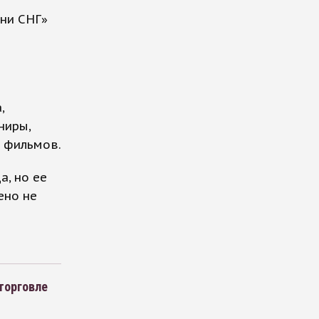
ани СНГ»
,
ниры,
и фильмов.
а, но ее
ено не
торговле