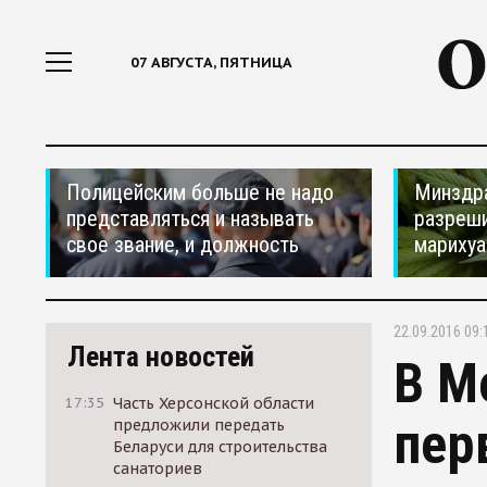
07 АВГУСТА, ПЯТНИЦА
Полицейским больше не надо
Минздр
представляться и называть
разреши
свое звание, и должность
мариху
22.09.2016 09:
Лента новостей
В М
17:35
Часть Херсонской области
пер
предложили передать
Беларуси для строительства
санаториев