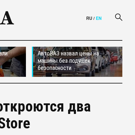
RU
/
EN
али
АвтоВАЗ назвал цены на
машины без подушек
безопасности
 откроются два
Store