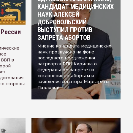
КАНДИДАТ МЕДИЦИНСКИХ
НАУК АЛЕКСЕЙ
ДОБРОВОЛЬСКИЙ
ВЫСТУПИЛ ПРОТИВ
 России
ЗАПРЕТА АБОРТОВ
Мнение кандидата медицинских
мические
наук прозвучало на фоне
все
последнего предложения
 ВВП в
патриарха РПЦ Кирилла о
торой
федеральном запрете на
ост
«склонение» к абортам и
едитования
заявления сенатора Маргариты
 со стороны
Павловой