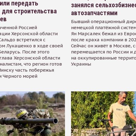
или передать
занялся сельхозбизне
 для строительства
автозапчастями
иев
Бывший операционный дир
аченной Россией
немецкой платёжной систем
ации Херсонской области
Ян Марсалек бежал из Евр
альдо встретился с
после краха компании в 202
ом Лукашенко в ходе своей
Сейчас он живёт в Москве, 
Беларусь. После этого
перемещается по России и 
глава Херсонской области
на оккупированные террит
налистам, что регион готов
Украины
инску часть побережья
и Черного морей