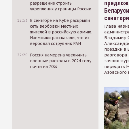
предлож
разрешение строить
укрепления у границы России
Беларуси
санатор
12:53
В сентябре на Кубе раскрыли
Глава назн
сеть вербовки местных
администр
жителей в российскую армию.
Владимир С
Наемники рассказали, что их
Александр
вербовал сотрудник РАН
поездки в 
разговора 
22:20
Россия намерена увеличить
заявил жур
военные расходы в 2024 году
передать М
почти на 70%
Азовского 