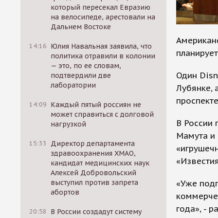
который пересекал Евразию
на велосипеде, арестовали на
Дальнем Востоке
Американс
14:16
Юлия Навальная заявила, что
планирует
политика отравили в колонии
— это, по ее словам,
Один Disn
подтвердили две
лаборатории
Лубянке, 
проспекте
14:09
Каждый пятый россиян не
может справиться с долговой
В России 
нагрузкой
Мамута и 
15:33
Директор департамента
«игрушечн
здравоохранения ХМАО,
«Известия
кандидат медицинских наук
Алексей Добровольский
«Уже под
выступил против запрета
абортов
коммерчес
года», - 
20:58
В России создадут систему