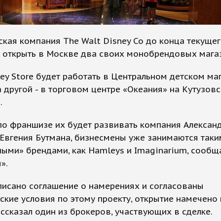
кая компания The Walt Disney Co до конца текущег
 открыть в Москве два своих монобрендовых мага
ey Store будет работать в Центральном детском ма
а другой - в торговом центре «Океания» на Кутузов
.
по франшизе их будет развивать компания Алексан
Евгения Бутмана, бизнесмены уже занимаются таки
ыми» брендами, как Hamleys и Imaginarium, сообщ
».
писано соглашение о намерениях и согласованы
кие условия по этому проекту, открытие намечено 
рассказал один из брокеров, участвующих в сделке.