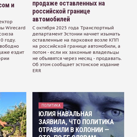
продаже оставленных на
сом и
российской границе
автомобилей
ектор
ы Wirecard
С октября 2025 года Транспортный
осоюза
департамент Эстонии начнет изымать
0 году.
оставленные на парковке возле КПП
свободно
на российской границе автомобили, а
даже ездит
потом - если их законные владельцы
ории
не объявятся через месяц - продавать.
Об этом сообщает эстонское издание
ERR
ПОЛИТИКА
ЮЛИЯ НАВАЛЬНАЯ
ЗАЯВИЛА, ЧТО ПОЛИТИКА
ОТРАВИЛИ В КОЛОНИИ —