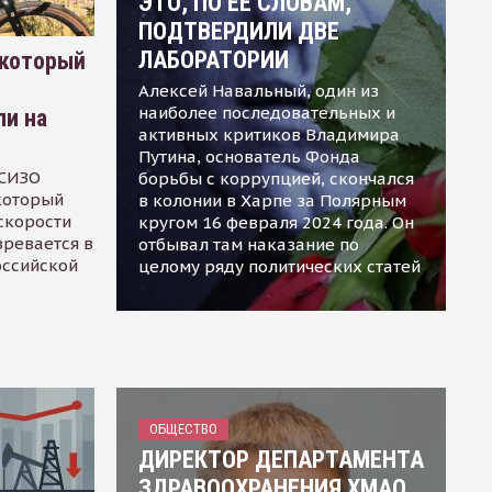
ЭТО, ПО ЕЕ СЛОВАМ,
ПОДТВЕРДИЛИ ДВЕ
ЛАБОРАТОРИИ
 который
Алексей Навальный, один из
наиболее последовательных и
ли на
активных критиков Владимира
Путина, основатель Фонда
 СИЗО
борьбы с коррупцией, скончался
 который
в колонии в Харпе за Полярным
скорости
кругом 16 февраля 2024 года. Он
зревается в
отбывал там наказание по
оссийской
целому ряду политических статей
ОБЩЕСТВО
ДИРЕКТОР ДЕПАРТАМЕНТА
ЗДРАВООХРАНЕНИЯ ХМАО,