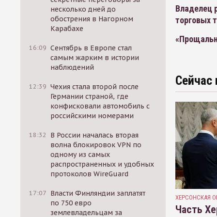
Владелец р
несколько дней до
обострения в Нагорном
торговых 
Карабахе
«Прощальн
16:09
Сентябрь в Европе стал
самым жарким в истории
наблюдений
Сейчас 
12:39
Чехия стала второй после
Германии страной, где
конфисковали автомобиль с
российскими номерами
18:32
В России началась вторая
волна блокировок VPN по
одному из самых
распространенных и удобных
протоколов WireGuard
17:07
Власти Финляндии заплатят
ХЕРСОНСКАЯ О
по 750 евро
Часть Хе
землевладельцам за