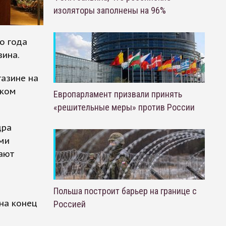
изоляторы заполнены на 96%
о года
зина.
газине на
ском
Европарламент призвали принять
«решительные меры» против России
дра
ми
ают
Польша построит барьер на границе с
на конец
Россией