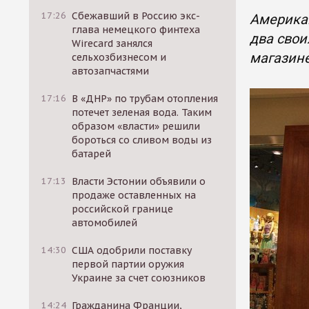
17:26
Сбежавший в Россию экс-
Американ
глава немецкого финтеха
два свои
Wirecard занялся
магазине
сельхозбизнесом и
автозапчастями
17:16
В «ДНР» по трубам отопления
потечет зеленая вода. Таким
образом «власти» решили
бороться со сливом воды из
батарей
17:13
Власти Эстонии объявили о
продаже оставленных на
российской границе
автомобилей
14:30
США одобрили поставку
первой партии оружия
Украине за счет союзников
14:24
Гражданина Франции,