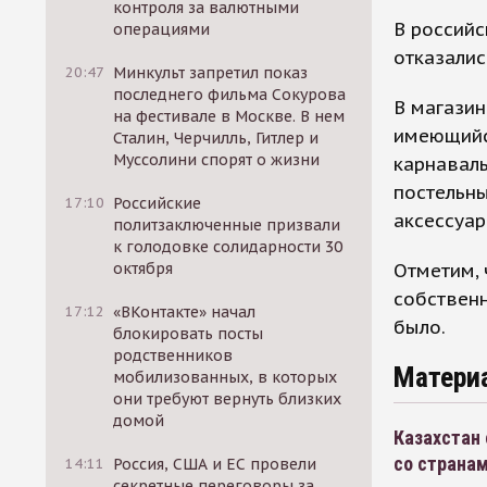
контроля за валютными
В российс
операциями
отказалис
20:47
Минкульт запретил показ
последнего фильма Сокурова
В магазин
на фестивале в Москве. В нем
имеющийся
Сталин, Черчилль, Гитлер и
Муссолини спорят о жизни
карнаваль
постельны
17:10
Российские
аксессуар
политзаключенные призвали
к голодовке солидарности 30
Отметим, 
октября
собственн
17:12
«ВКонтакте» начал
было.
блокировать посты
родственников
Матери
мобилизованных, в которых
они требуют вернуть близких
домой
Казахстан 
со страна
14:11
Россия, США и ЕС провели
секретные переговоры за