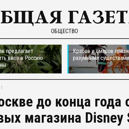
ОБЩЕСТВО
ав предлагает
Крабов и омаров призн
ть ввоз в Россию
разумными существами
аны
11
оскве до конца года
вых магазина Disney 