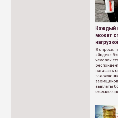
Каждый 
может сп
нагрузко
В опросе, 
«Яндекс.Вз
человек ст
респондент
погашать 
задолженно
заемщиков
выплаты б
ежемесячн