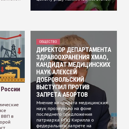
ОБЩЕСТВО
ДИРЕКТОР ДЕПАРТАМЕНТА
ЗДРАВООХРАНЕНИЯ ХМАО,
КАНДИДАТ МЕДИЦИНСКИХ
НАУК АЛЕКСЕЙ
ДОБРОВОЛЬСКИЙ
ВЫСТУПИЛ ПРОТИВ
 России
ЗАПРЕТА АБОРТОВ
Мнение кандидата медицинских
мические
наук прозвучало на фоне
все
последнего предложения
 ВВП в
патриарха РПЦ Кирилла о
торой
федеральном запрете на
ост