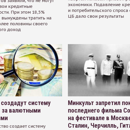
ов заявили, что не могут
экономики. Подавление кр
свои кредитные
и потребительского спроса
сти. При этом 18,5%
ЦБ дало свои результаты
 вынуждены тратить на
олее половины своего
ого доход
 создадут систему
Минкульт запретил по
я за валютными
последнего фильма С
ями
на фестивале в Москве
Сталин, Черчилль, Гит
тво создает систему