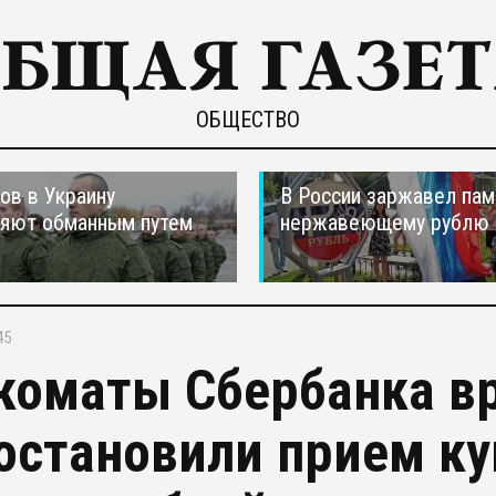
ОБЩЕСТВО
ов в Украину
В России заржавел пам
ляют обманным путем
нержавеющему рублю
45
коматы Сбербанка в
остановили прием к