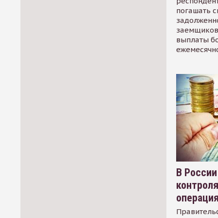
респондент
погашать 
задолженно
заемщиков
выплаты б
ежемесячн
В России
контрол
операци
Правительс