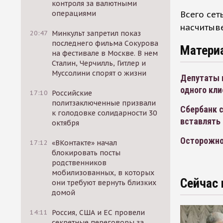
контроля за валютными
Всего се
операциями
насчитыве
20:47
Минкульт запретил показ
последнего фильма Сокурова
Матери
на фестивале в Москве. В нем
Сталин, Черчилль, Гитлер и
Муссолини спорят о жизни
Депутаты 
одного кли
17:10
Российские
политзаключенные призвали
Сбербанк 
к голодовке солидарности 30
вставлять 
октября
Осторожно
17:12
«ВКонтакте» начал
блокировать посты
родственников
мобилизованных, в которых
Сейчас 
они требуют вернуть близких
домой
14:11
Россия, США и ЕС провели
секретные переговоры за