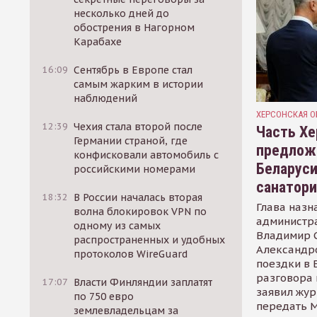
несколько дней до
обострения в Нагорном
Карабахе
16:09
Сентябрь в Европе стал
самым жарким в истории
наблюдений
ХЕРСОНСКАЯ О
12:39
Чехия стала второй после
Часть Хе
Германии страной, где
предлож
конфисковали автомобиль с
Беларуси
российскими номерами
санатор
18:32
В России началась вторая
Глава назн
волна блокировок VPN по
администр
одному из самых
Владимир С
распространенных и удобных
Александр
протоколов WireGuard
поездки в 
разговора 
17:07
Власти Финляндии заплатят
заявил жур
по 750 евро
передать М
землевладельцам за