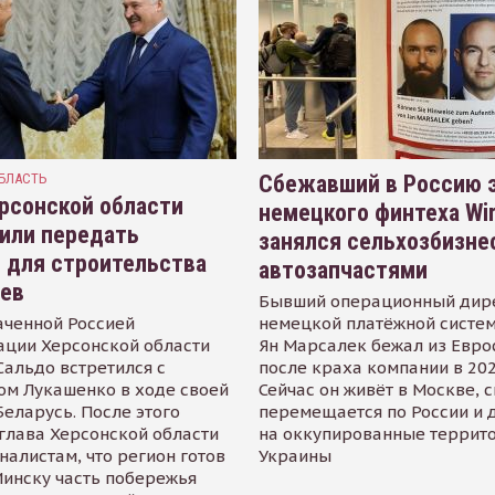
БЛАСТЬ
Сбежавший в Россию э
рсонской области
немецкого финтеха Wi
или передать
занялся сельхозбизне
 для строительства
автозапчастями
иев
Бывший операционный дир
аченной Россией
немецкой платёжной систем
ации Херсонской области
Ян Марсалек бежал из Евр
альдо встретился с
после краха компании в 202
ом Лукашенко в ходе своей
Сейчас он живёт в Москве, 
Беларусь. После этого
перемещается по России и 
глава Херсонской области
на оккупированные террит
налистам, что регион готов
Украины
инску часть побережья