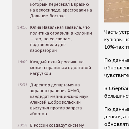
который пересекал Евразию
на велосипеде, арестовали на
Дальнем Востоке
14:16
Юлия Навальная заявила, что
Часть уст
политика отравили в колонии
купюры но
— это, по ее словам,
подтвердили две
10%-тах т
лаборатории
По данны
14:09
Каждый пятый россиян не
обновлен
может справиться с долговой
нагрузкой
чувствит
15:33
Директор департамента
В Сберба
здравоохранения ХМАО,
большинст
кандидат медицинских наук
Алексей Добровольский
выступил против запрета
По данны
абортов
деньги, а
обновлят
20:58
В России создадут систему