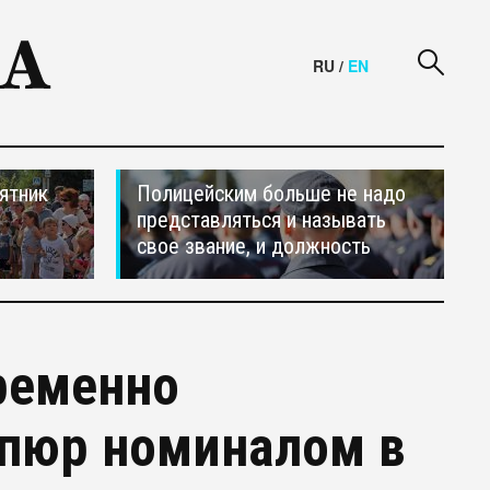
RU
/
EN
ятник
Полицейским больше не надо
представляться и называть
свое звание, и должность
ременно
упюр номиналом в