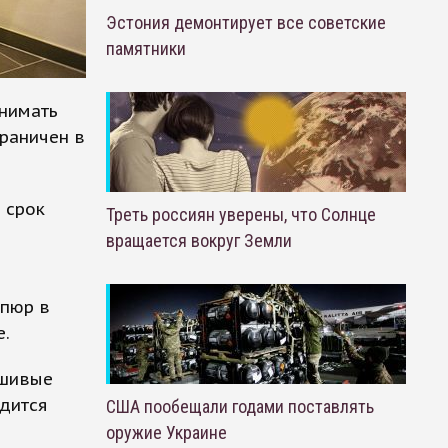
Эстония демонтирует все советские
памятники
инимать
граничен в
 срок
Треть россиян уверены, что Солнце
вращается вокруг Земли
упюр в
е.
ьшивые
одится
США пообещали годами поставлять
оружие Украине