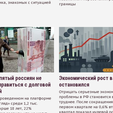
ика, знакомых с ситуацией
границы
пятый россиян не
Экономический рост в
равиться с долговой
остановился
й
Отрицать серьезные эконо
проблемы в РФ становится 
проведенном на платформе
труднее. После сокращения
гляд» среди 1,2 тыс.
первом квартале на 0,6% в
арше 18 лет, 22%
квартал показал нулевой р