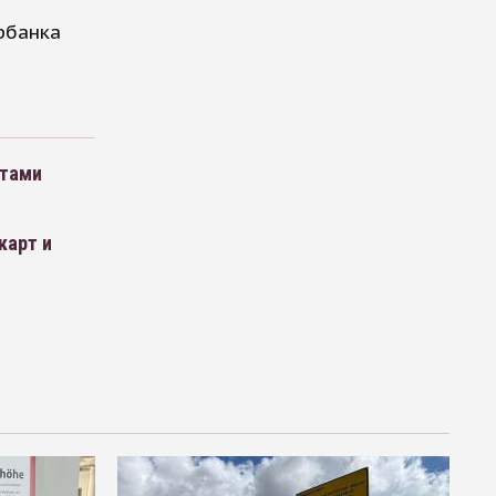
рбанка
етами
карт и