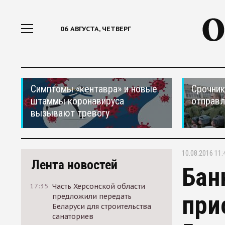
06 АВГУСТА, ЧЕТВЕРГ
Симптомы «кентавра» и новые
Срочник
штаммы коронавируса
отправ
вызывают тревогу
10.08.2016 11:
Лента новостей
Бан
17:35
Часть Херсонской области
при
предложили передать
Беларуси для строительства
санаториев