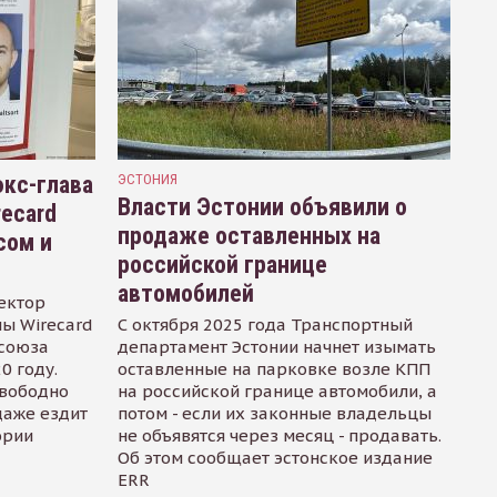
кс-глава
ЭСТОНИЯ
Власти Эстонии объявили о
recard
продаже оставленных на
сом и
российской границе
автомобилей
ектор
ы Wirecard
С октября 2025 года Транспортный
осоюза
департамент Эстонии начнет изымать
0 году.
оставленные на парковке возле КПП
свободно
на российской границе автомобили, а
даже ездит
потом - если их законные владельцы
ории
не объявятся через месяц - продавать.
Об этом сообщает эстонское издание
ERR