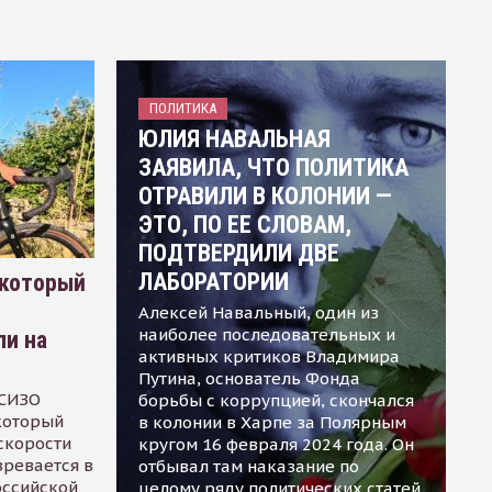
ПОЛИТИКА
ЮЛИЯ НАВАЛЬНАЯ
ЗАЯВИЛА, ЧТО ПОЛИТИКА
ОТРАВИЛИ В КОЛОНИИ —
ЭТО, ПО ЕЕ СЛОВАМ,
ПОДТВЕРДИЛИ ДВЕ
ЛАБОРАТОРИИ
 который
Алексей Навальный, один из
наиболее последовательных и
ли на
активных критиков Владимира
Путина, основатель Фонда
 СИЗО
борьбы с коррупцией, скончался
 который
в колонии в Харпе за Полярным
скорости
кругом 16 февраля 2024 года. Он
зревается в
отбывал там наказание по
оссийской
целому ряду политических статей