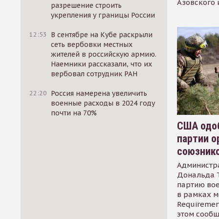
Азовского 
разрешение строить
укрепления у границы России
12:53
В сентябре на Кубе раскрыли
сеть вербовки местных
жителей в российскую армию.
Наемники рассказали, что их
вербовал сотрудник РАН
22:20
Россия намерена увеличить
военные расходы в 2024 году
почти на 70%
США одоб
партии о
союзник
Администр
Дональда 
партию во
в рамках м
Requirement
этом сообщ