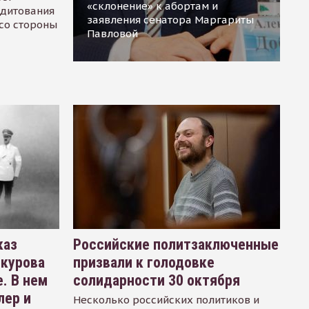
«склонение» к абортам и
едитования
заявления сенатора Маргариты
 со стороны
Павловой
каз
Российские политзаключенные
окурова
призвали к голодовке
. В нем
солидарности 30 октября
лер и
Несколько российских политиков и