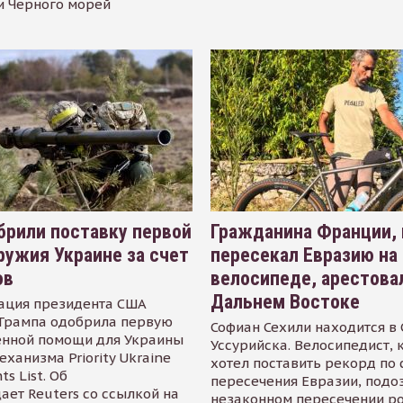
и Черного морей
рили поставку первой
Гражданина Франции,
ружия Украине за счет
пересекал Евразию на
ов
велосипеде, арестова
Дальнем Востоке
ация президента США
Трампа одобрила первую
Софиан Сехили находится в
енной помощи для Украины
Уссурийска. Велосипедист,
еханизма Priority Ukraine
хотел поставить рекорд по 
s List. Об
пересечения Евразии, подо
ает Reuters со ссылкой на
незаконном пересечении р