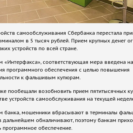
ройств самообслуживания Сбербанка перестала пр
миналом в 5 тысяч рублей. Прием крупных денег о
аких устройств по всей стране.
м «Интерфакса», соответствующая мера введена на
ия программного обеспечения с целью повышения
ельности к фальшивым купюрам.
нке пообещали возобновить прием пятитысячных к
ве устройств самообслуживания на текущей недел
м банка, мошенники вбрасывают в терминалы фал
 в дальнейшем обналичивают, поэтому банкам прих
ь программное обеспечение.