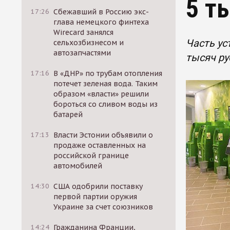
5 т
17:26
Сбежавший в Россию экс-
глава немецкого финтеха
Wirecard занялся
Часть у
сельхозбизнесом и
автозапчастями
тысяч ру
17:16
В «ДНР» по трубам отопления
потечет зеленая вода. Таким
образом «власти» решили
бороться со сливом воды из
батарей
17:13
Власти Эстонии объявили о
продаже оставленных на
российской границе
автомобилей
14:30
США одобрили поставку
первой партии оружия
Украине за счет союзников
14:24
Гражданина Франции,