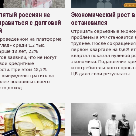
пятый россиян не
Экономический рост в
равиться с долговой
остановился
й
Отрицать серьезные эконо
проблемы в РФ становится 
проведенном на платформе
труднее. После сокращения
гляд» среди 1,2 тыс.
первом квартале на 0,6% в
арше 18 лет, 22%
квартал показал нулевой р
ов заявили, что не могут
экономики. Подавление кр
свои кредитные
и потребительского спроса
сти. При этом 18,5%
ЦБ дало свои результаты
 вынуждены тратить на
олее половины своего
ого доход