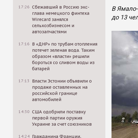
17:26
Сбежавший в Россию экс-
В Ямало-
глава немецкого финтеха
до 13 че
Wirecard занялся
сельхозбизнесом и
автозапчастями
17:16
В «ДНР» по трубам отопления
потечет зеленая вода. Таким
образом «власти» решили
бороться со сливом воды из
батарей
17:13
Власти Эстонии объявили о
продаже оставленных на
российской границе
автомобилей
14:30
США одобрили поставку
первой партии оружия
Украине за счет союзников
14:24
Гражданина Франции,