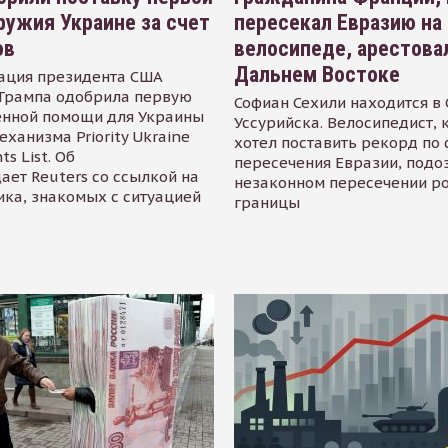
ружия Украине за счет
пересекал Евразию на
ов
велосипеде, арестова
Дальнем Востоке
ация президента США
Трампа одобрила первую
Софиан Сехили находится в
енной помощи для Украины
Уссурийска. Велосипедист,
еханизма Priority Ukraine
хотел поставить рекорд по 
s List. Об
пересечения Евразии, подо
ает Reuters со ссылкой на
незаконном пересечении р
ика, знакомых с ситуацией
границы