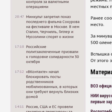
контроля за валютными
местных п
операциями
20:47
Минкульт запретил показ
Ранее соо
последнего фильма Сокурова
место.
на фестивале в Москве. В нем
Сталин, Черчилль, Гитлер и
За минув
Муссолини спорят о жизни
500 олене
17:10
Российские
политзаключенные призвали
Вспышка с
к голодовке солидарности 30
От этого 
октября
Матери
17:12
«ВКонтакте» начал
блокировать посты
родственников
ВОЗ офици
мобилизованных, в которых
они требуют вернуть близких
НИИ вирусо
домой
первые за
14:11
Россия, США и ЕС провели
Роспотреб
секретные переговоры за