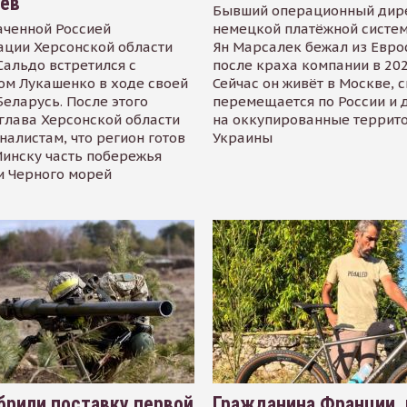
иев
Бывший операционный дир
аченной Россией
немецкой платёжной систем
ации Херсонской области
Ян Марсалек бежал из Евр
альдо встретился с
после краха компании в 202
ом Лукашенко в ходе своей
Сейчас он живёт в Москве, 
Беларусь. После этого
перемещается по России и 
глава Херсонской области
на оккупированные террит
налистам, что регион готов
Украины
инску часть побережья
и Черного морей
рили поставку первой
Гражданина Франции,