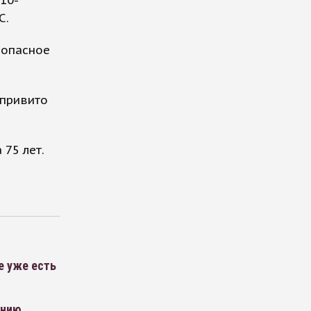
С.
зопасное
 привито
75 лет.
е уже есть
ению