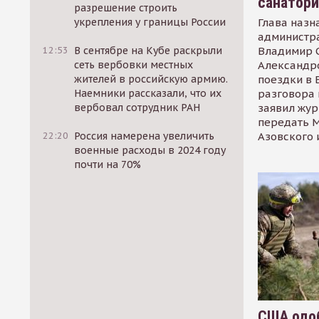
санатор
разрешение строить
Глава назн
укрепления у границы России
администр
Владимир С
12:53
В сентябре на Кубе раскрыли
Александр
сеть вербовки местных
поездки в 
жителей в российскую армию.
разговора 
Наемники рассказали, что их
заявил жур
вербовал сотрудник РАН
передать М
Азовского 
22:20
Россия намерена увеличить
военные расходы в 2024 году
почти на 70%
США одоб