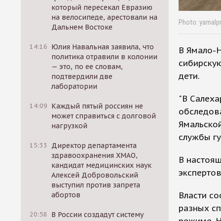
который пересекал Евразию
на велосипеде, арестовали на
Photo: yamalpr
Дальнем Востоке
14:16
Юлия Навальная заявила, что
В Ямало-
политика отравили в колонии
сибирскую
— это, по ее словам,
дети.
подтвердили две
лаборатории
"В Салеха
14:09
Каждый пятый россиян не
обследов
может справиться с долговой
Ямальской
нагрузкой
службы г
15:33
Директор департамента
здравоохранения ХМАО,
В настоя
кандидат медицинских наук
экспертов
Алексей Добровольский
выступил против запрета
Власти со
абортов
разных сп
20:58
В России создадут систему
режиме. Н