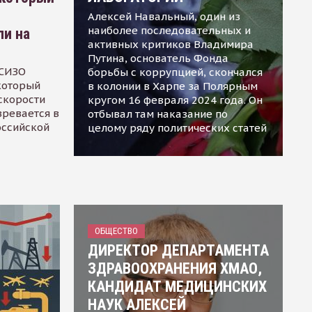
Алексей Навальный, один из
наиболее последовательных и
ли на
активных критиков Владимира
Путина, основатель Фонда
 СИЗО
борьбы с коррупцией, скончался
 который
в колонии в Харпе за Полярным
скорости
кругом 16 февраля 2024 года. Он
зревается в
отбывал там наказание по
оссийской
целому ряду политических статей
ОБЩЕСТВО
ДИРЕКТОР ДЕПАРТАМЕНТА
ЗДРАВООХРАНЕНИЯ ХМАО,
КАНДИДАТ МЕДИЦИНСКИХ
НАУК АЛЕКСЕЙ