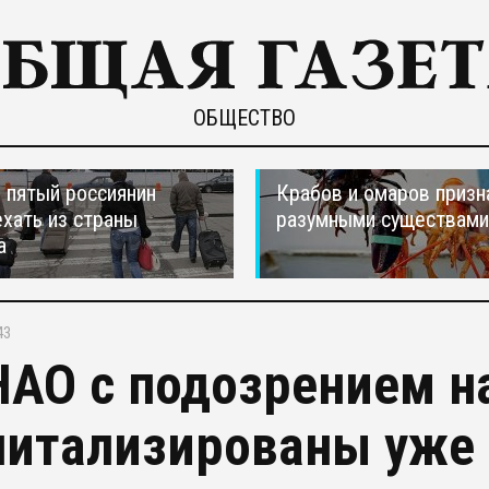
ОБЩЕСТВО
пятый россиянин
Крабов и омаров призн
ехать из страны
разумными существами
а
43
НАО с подозрением н
питализированы уже 