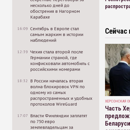
несколько дней до
распростр
обострения в Нагорном
Карабахе
16:09
Сентябрь в Европе стал
Сейчас 
самым жарким в истории
наблюдений
12:39
Чехия стала второй после
Германии страной, где
конфисковали автомобиль с
российскими номерами
18:32
В России началась вторая
волна блокировок VPN по
одному из самых
распространенных и удобных
ХЕРСОНСКАЯ О
протоколов WireGuard
Часть Хе
предлож
17:07
Власти Финляндии заплатят
по 750 евро
Беларуси
землевладельцам за