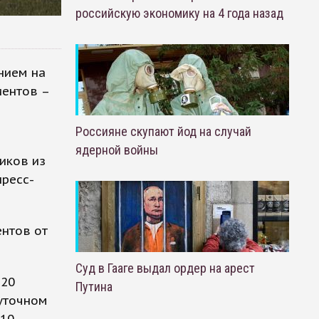
российскую экономику на 4 года назад
нием на
иентов –
Россияне скупают йод на случай
ядерной войны
иков из
пресс-
нтов от
Суд в Гааге выдал ордер на арест
 20
Путина
суточном
10-