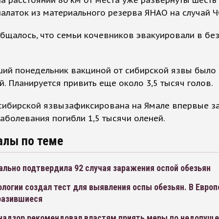
алаток из материального резерва ЯНАО на случай Ч
бщалось, что семьи кочевников эвакуировали в бе
ший понедельник вакциной от сибирской язвы было
й. Планируется привить еще около 3,5 тысяч голов.
ибирской язвызафиксирована на Ямале впервые за 
заболевания погибли 1,5 тысячи оленей.
алы по теме
ально подтвердила 92 случая заражения оспой обезьян
логии создал тест для выявления оспы обезьян. В Европ
разившиеся
надзор рекомендовал властям приять меры по недопущ