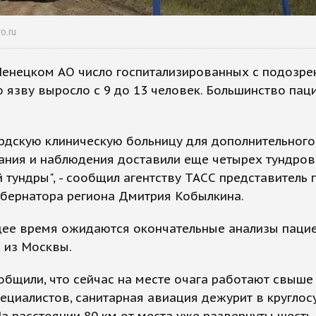
o.ru
Ненецком АО число госпитализированных с подозре
 язву выросло с 9 до 13 человек. Большинство пац
рдскую клиническую больницу для дополнительного
ания и наблюдения доставили еще четырех тундров
 тундры", - сообщил агентству ТАСС представитель 
убернатора региона Дмитрия Кобылкина.
щее время ожидаются окончательные анализы пацие
 из Москвы.
общили, что сейчас на месте очага работают свыше
ециалистов, санитарная авиация дежурит в кругло
а расстоянии 80 км от места уже развернуты шесть 