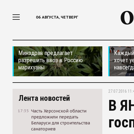
06 АВГУСТА, ЧЕТВЕРГ
Минздрав предлагает
Каждый 
разрешить ввоз в Россию
хочет у
марихуаны
навсегд
27.07.2016 11:
Лента новостей
В Я
17:35
Часть Херсонской области
гос
предложили передать
Беларуси для строительства
санаториев