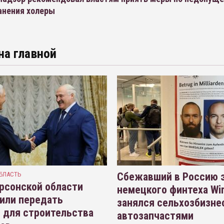
анения холеры
на главной
БЛАСТЬ
Сбежавший в Россию э
рсонской области
немецкого финтеха Wi
или передать
занялся сельхозбизне
 для строительства
автозапчастями