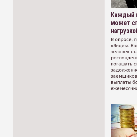
Каждый 
может сп
нагрузко
В опросе, 
«Яндекс.Вз
человек ст
респондент
погашать 
задолженно
заемщиков
выплаты б
ежемесячн