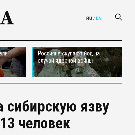
RU
/
EN
али
Россияне скупают йод на
случай ядерной войны
а сибирскую язву
13 человек