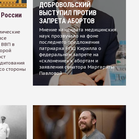
ДОБРОВОЛЬСКИЙ
ВЫСТУПИЛ ПРОТИВ
 России
ЗАПРЕТА АБОРТОВ
Мнение кандидата медицинских
мические
наук прозвучало на фоне
все
последнего предложения
 ВВП в
патриарха РПЦ Кирилла о
торой
федеральном запрете на
ост
«склонение» к абортам и
едитования
заявления сенатора Маргариты
 со стороны
Павловой