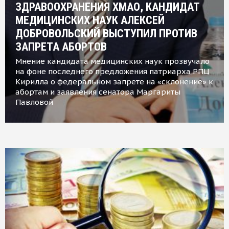
ЗДРАВООХРАНЕНИЯ ХМАО, КАНДИДАТ
МЕДИЦИНСКИХ НАУК АЛЕКСЕЙ
ДОБРОВОЛЬСКИЙ ВЫСТУПИЛ ПРОТИВ
ЗАПРЕТА АБОРТОВ
Мнение кандидата медицинских наук прозвучало
на фоне последнего предложения патриарха РПЦ
Кирилла о федеральном запрете на «склонение» к
абортам и заявления сенатора Маргариты
Павловой