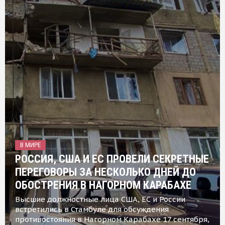
В МИРЕ
РОССИЯ, США И ЕС ПРОВЕЛИ СЕКРЕТНЫЕ
ПЕРЕГОВОРЫ ЗА НЕСКОЛЬКО ДНЕЙ ДО
ОБОСТРЕНИЯ В НАГОРНОМ КАРАБАХЕ
Высшие должностные лица США, ЕС и России
встретились в Стамбуле для обсуждения
противостояния в Нагорном Карабахе 17 сентября,