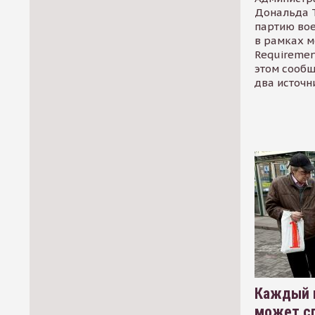
Дональда 
партию во
в рамках м
Requirement
этом сообщ
два источн
Каждый 
может сп