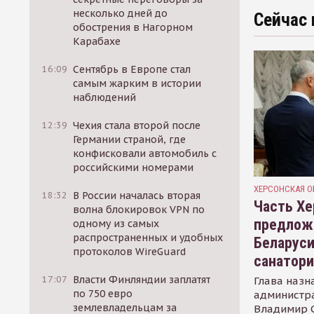
несколько дней до
Сейчас 
обострения в Нагорном
Карабахе
16:09
Сентябрь в Европе стал
самым жарким в истории
наблюдений
12:39
Чехия стала второй после
Германии страной, где
конфисковали автомобиль с
российскими номерами
ХЕРСОНСКАЯ О
18:32
В России началась вторая
Часть Хе
волна блокировок VPN по
предлож
одному из самых
распространенных и удобных
Беларуси
протоколов WireGuard
санатор
17:07
Власти Финляндии заплатят
Глава назн
по 750 евро
администр
землевладельцам за
Владимир С