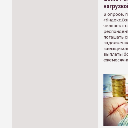
нагрузко
В опросе, 
«Яндекс.Вз
человек ст
респондент
погашать 
задолженно
заемщиков
выплаты б
ежемесячн