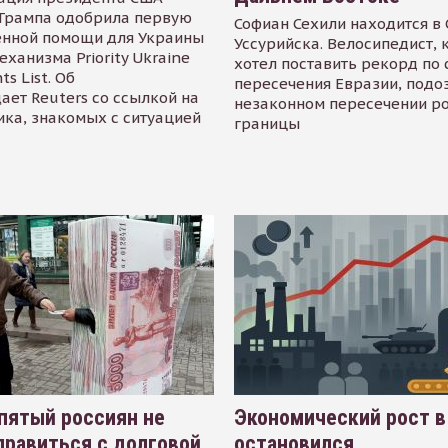
Трампа одобрила первую
Софиан Сехили находится в
енной помощи для Украины
Уссурийска. Велосипедист,
еханизма Priority Ukraine
хотел поставить рекорд по 
s List. Об
пересечения Евразии, подо
ает Reuters со ссылкой на
незаконном пересечении р
ика, знакомых с ситуацией
границы
пятый россиян не
Экономический рост в
равиться с долговой
остановился