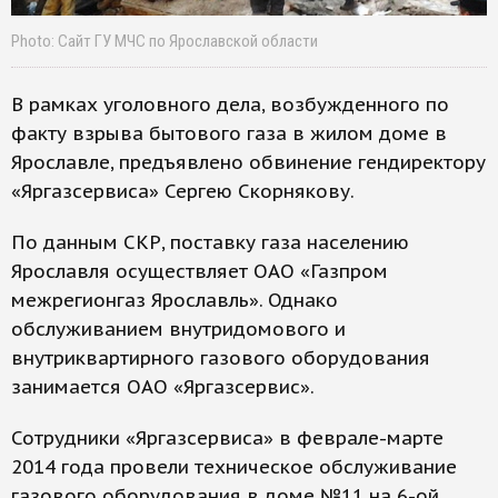
Photo: Сайт ГУ МЧС по Ярославской области
В рамках уголовного дела, возбужденного по
факту взрыва бытового газа в жилом доме в
Ярославле, предъявлено обвинение гендиректору
«Яргазсервиса» Сергею Скорнякову.
По данным СКР, поставку газа населению
Ярославля осуществляет ОАО «Газпром
межрегионгаз Ярославль». Однако
обслуживанием внутридомового и
внутриквартирного газового оборудования
занимается ОАО «Яргазсервис».
Сотрудники «Яргазсервиса» в феврале-марте
2014 года провели техническое обслуживание
газового оборудования в доме №11 на 6-ой