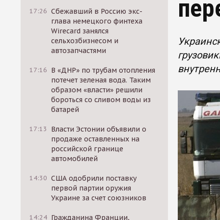
пер
17:26
Сбежавший в Россию экс-
глава немецкого финтеха
Wirecard занялся
Украинск
сельхозбизнесом и
автозапчастями
грузовик
внутренн
17:16
В «ДНР» по трубам отопления
потечет зеленая вода. Таким
образом «власти» решили
бороться со сливом воды из
батарей
17:13
Власти Эстонии объявили о
продаже оставленных на
российской границе
автомобилей
14:30
США одобрили поставку
первой партии оружия
Украине за счет союзников
14:24
Гражданина Франции,