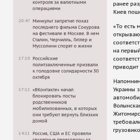
контроля за валютными
ранее раз
операциями
Киев поше
20:47
Минкульт запретил показ
«То есть 
последнего фильма Сокурова
на фестивале в Москве. В нем
открывают
Сталин, Черчилль, Гитлер и
соответс
Муссолини спорят о жизни
на первы
соответст
17:10
Российские
политзаключенные призвали
приводит
к голодовке солидарности 30
октября
Напомним,
Украины 
17:12
«ВКонтакте» начал
блокировать посты
автомобил
родственников
Волынская
мобилизованных, в которых
Житомирск
они требуют вернуть близких
домой
требовал
грузовико
14:11
Россия, США и ЕС провели
секретные переговоры за