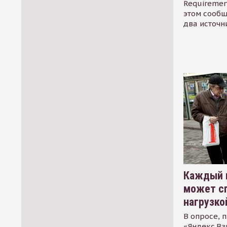
Requirement
этом сообщ
два источн
Каждый 
может сп
нагрузко
В опросе, 
«Яндекс.Вз