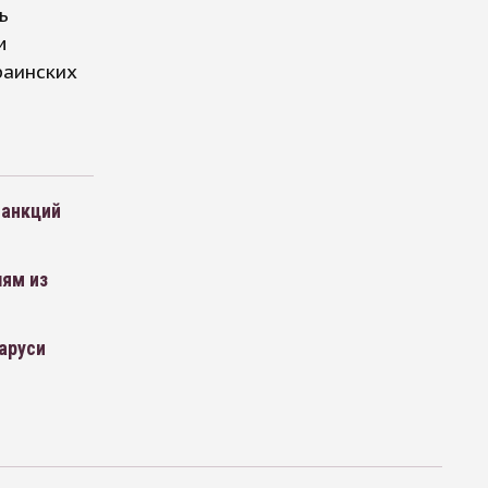
ь
м
раинских
санкций
лям из
аруси