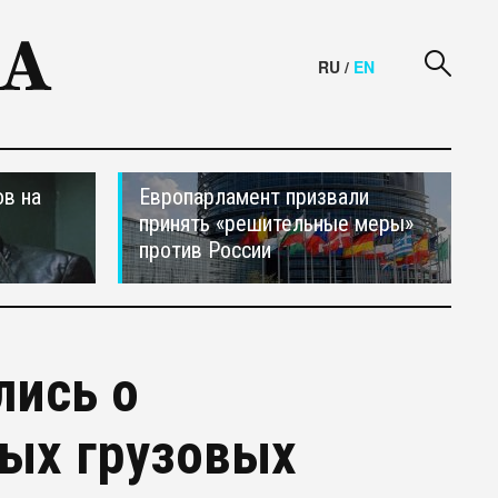
RU
/
EN
в на
Европарламент призвали
принять «решительные меры»
против России
лись о
ых грузовых