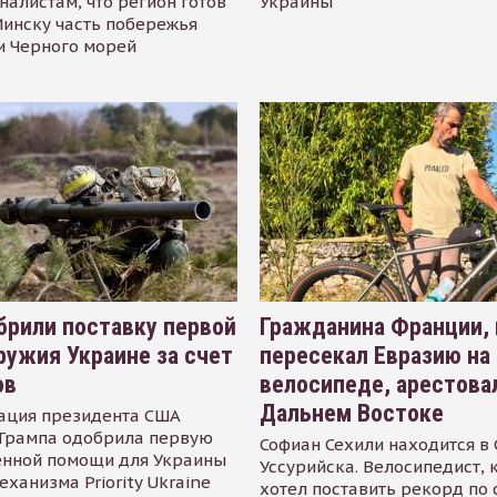
налистам, что регион готов
Украины
инску часть побережья
и Черного морей
рили поставку первой
Гражданина Франции,
ружия Украине за счет
пересекал Евразию на
ов
велосипеде, арестова
Дальнем Востоке
ация президента США
Трампа одобрила первую
Софиан Сехили находится в
енной помощи для Украины
Уссурийска. Велосипедист,
еханизма Priority Ukraine
хотел поставить рекорд по 