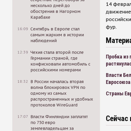
14 феврал
несколько дней до
движение 
обострения в Нагорном
Карабахе
российски
фур.
16:09
Сентябрь в Европе стал
самым жарким в истории
Матери
наблюдений
12:39
Чехия стала второй после
Пробка из 
Германии страной, где
растянулас
конфисковали автомобиль с
российскими номерами
Власти Бе
Евросоюза
18:32
В России началась вторая
волна блокировок VPN по
Страны Евр
одному из самых
распространенных и удобных
протоколов WireGuard
17:07
Власти Финляндии заплатят
Сейчас 
по 750 евро
землевладельцам за