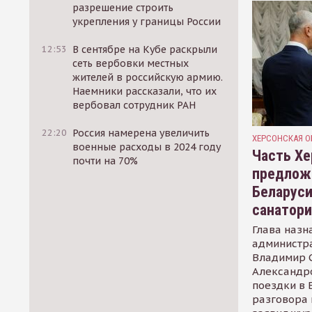
разрешение строить
укрепления у границы России
12:53
В сентябре на Кубе раскрыли
сеть вербовки местных
жителей в российскую армию.
Наемники рассказали, что их
вербовал сотрудник РАН
22:20
Россия намерена увеличить
ХЕРСОНСКАЯ О
военные расходы в 2024 году
Часть Хе
почти на 70%
предлож
Беларуси
санатор
Глава назн
администр
Владимир С
Александр
поездки в 
разговора 