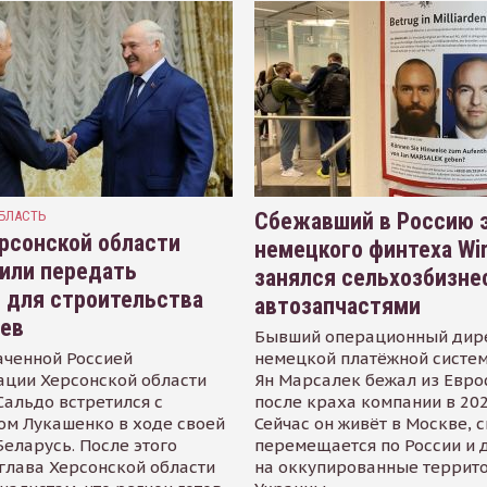
БЛАСТЬ
Сбежавший в Россию э
рсонской области
немецкого финтеха Wi
или передать
занялся сельхозбизне
 для строительства
автозапчастями
иев
Бывший операционный дир
аченной Россией
немецкой платёжной систем
ации Херсонской области
Ян Марсалек бежал из Евр
альдо встретился с
после краха компании в 202
ом Лукашенко в ходе своей
Сейчас он живёт в Москве, 
Беларусь. После этого
перемещается по России и 
глава Херсонской области
на оккупированные террит