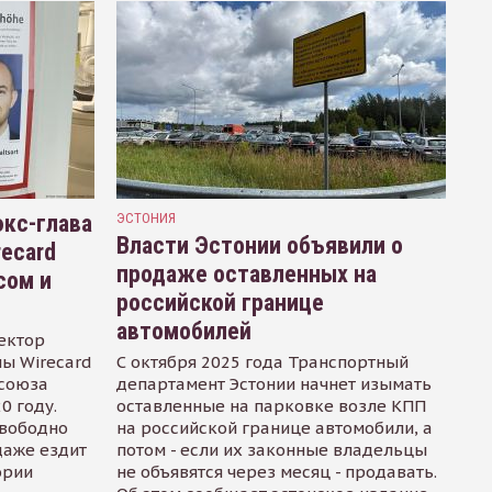
кс-глава
ЭСТОНИЯ
Власти Эстонии объявили о
recard
продаже оставленных на
сом и
российской границе
автомобилей
ектор
ы Wirecard
С октября 2025 года Транспортный
осоюза
департамент Эстонии начнет изымать
0 году.
оставленные на парковке возле КПП
свободно
на российской границе автомобили, а
даже ездит
потом - если их законные владельцы
ории
не объявятся через месяц - продавать.