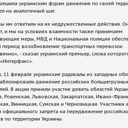
решила украинским фурам движение по своей терри
л на аналогичный шаг.
мы им ответили на их недружественные действия. О
, и мы на условиях взаимности также принимаем
твующие меры, МВД и Национальная полиция обесп
й период возобновление транспортных перевозок
венно», - сказал украинский премьер, слова которог
 «Интерфакс».
 11 февраля украинские радикалы из западных обл
заблокировали движение российских большегрузны
ей. В акции приняли участие девять областей Украи
, Ровенская, Львовская, Закарпатская, Ивано-Фран
ая, Винницкая, Сумская и Черновицкая. Участники 
и официального запрета на передвижение российск
в по территории Украины.