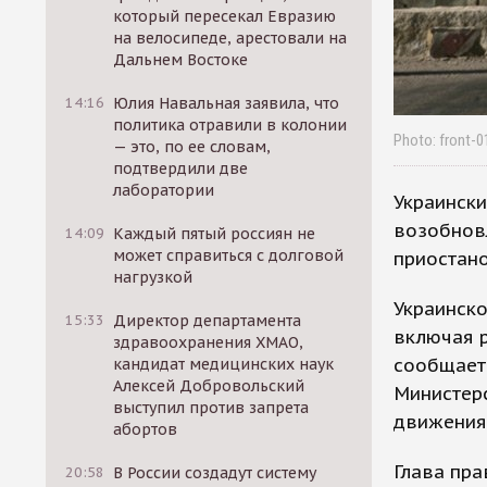
который пересекал Евразию
на велосипеде, арестовали на
Дальнем Востоке
14:16
Юлия Навальная заявила, что
политика отравили в колонии
Photo: front-01
— это, по ее словам,
подтвердили две
лаборатории
Украински
возобнов
14:09
Каждый пятый россиян не
может справиться с долговой
приостан
нагрузкой
Украинско
15:33
Директор департамента
включая р
здравоохранения ХМАО,
сообщает
кандидат медицинских наук
Алексей Добровольский
Министерс
выступил против запрета
движения
абортов
Глава пра
20:58
В России создадут систему