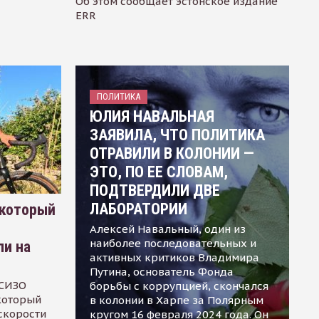
Об этом сообщает эстонское издание
ERR
ПОЛИТИКА
ЮЛИЯ НАВАЛЬНАЯ
ЗАЯВИЛА, ЧТО ПОЛИТИКА
ОТРАВИЛИ В КОЛОНИИ —
ЭТО, ПО ЕЕ СЛОВАМ,
ПОДТВЕРДИЛИ ДВЕ
ЛАБОРАТОРИИ
 который
Алексей Навальный, один из
наиболее последовательных и
ли на
активных критиков Владимира
Путина, основатель Фонда
 СИЗО
борьбы с коррупцией, скончался
 который
в колонии в Харпе за Полярным
скорости
кругом 16 февраля 2024 года. Он