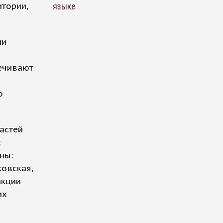
тории,
языке
ни
ечивают
о
астей
х
ны:
ковская,
акции
их