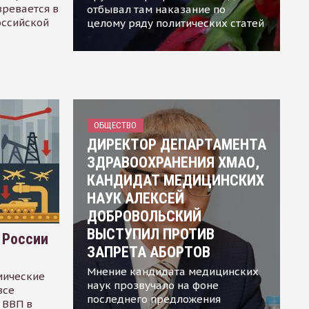
зревается в
отбывал там наказание по
оссийской
целому ряду политических статей
ОБЩЕСТВО
ДИРЕКТОР ДЕПАРТАМЕНТА
ЗДРАВООХРАНЕНИЯ ХМАО,
КАНДИДАТ МЕДИЦИНСКИХ
НАУК АЛЕКСЕЙ
ДОБРОВОЛЬСКИЙ
ВЫСТУПИЛ ПРОТИВ
 России
ЗАПРЕТА АБОРТОВ
Мнение кандидата медицинских
мические
наук прозвучало на фоне
все
последнего предложения
 ВВП в