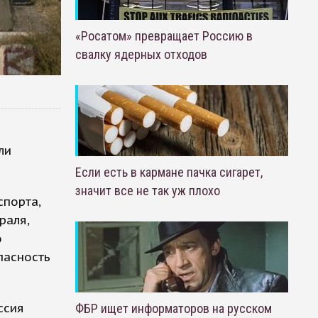
«Росатом» превращает Россию в
свалку ядерных отходов
ли
Если есть в кармане пачка сигарет,
значит все не так уж плохо
спорта,
раля,
о
пасность
ссия
ФБР ищет информаторов на русском