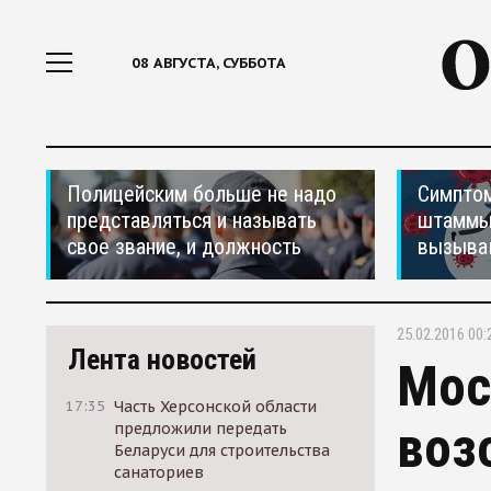
08 АВГУСТА, СУББОТА
Полицейским больше не надо
Симптом
представляться и называть
штаммы
свое звание, и должность
вызыва
25.02.2016 00:
Лента новостей
Мос
17:35
Часть Херсонской области
воз
предложили передать
Беларуси для строительства
санаториев