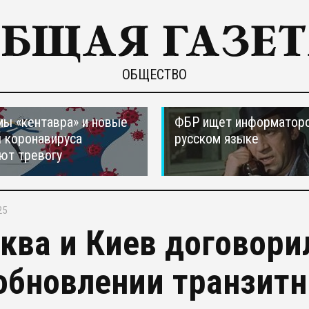
ОБЩЕСТВО
ы «кентавра» и новые
ФБР ищет информаторо
 коронавируса
русском языке
ют тревогу
25
ква и Киев договори
обновлении транзитн