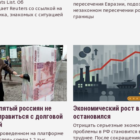
s List. Об
пересечения Евразии, подо
ает Reuters со ссылкой на
незаконном пересечении р
ика, знакомых с ситуацией
границы
пятый россиян не
Экономический рост в
равиться с долговой
остановился
й
Отрицать серьезные эконо
проблемы в РФ становится 
проведенном на платформе
труднее. После сокращения
гляд» среди 1,2 тыс.