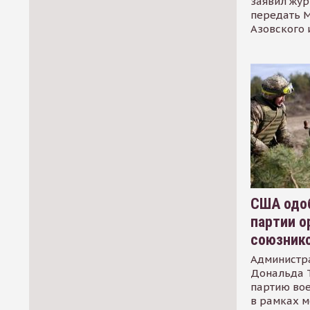
заявил жур
передать М
Азовского 
США одоб
партии о
союзник
Администр
Дональда 
партию во
в рамках м