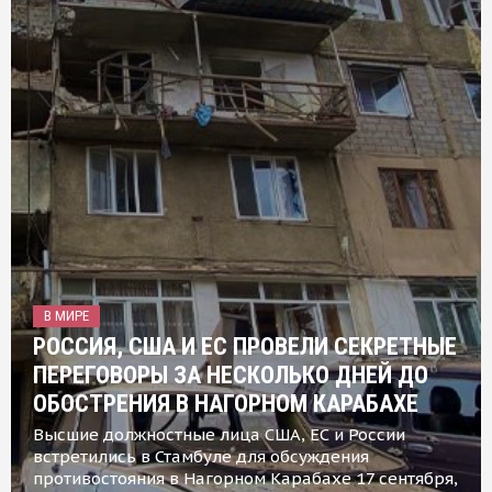
В МИРЕ
РОССИЯ, США И ЕС ПРОВЕЛИ СЕКРЕТНЫЕ
ПЕРЕГОВОРЫ ЗА НЕСКОЛЬКО ДНЕЙ ДО
ОБОСТРЕНИЯ В НАГОРНОМ КАРАБАХЕ
Высшие должностные лица США, ЕС и России
встретились в Стамбуле для обсуждения
противостояния в Нагорном Карабахе 17 сентября,