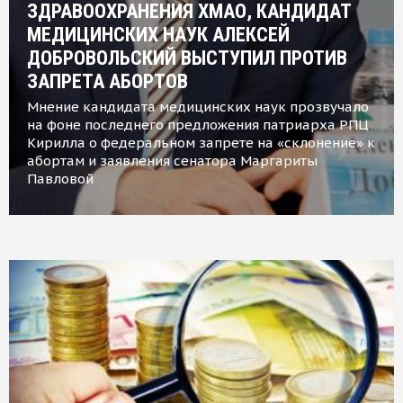
ЗДРАВООХРАНЕНИЯ ХМАО, КАНДИДАТ
МЕДИЦИНСКИХ НАУК АЛЕКСЕЙ
ДОБРОВОЛЬСКИЙ ВЫСТУПИЛ ПРОТИВ
ЗАПРЕТА АБОРТОВ
Мнение кандидата медицинских наук прозвучало
на фоне последнего предложения патриарха РПЦ
Кирилла о федеральном запрете на «склонение» к
абортам и заявления сенатора Маргариты
Павловой