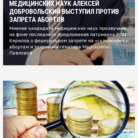
МЕДИЦИНСКИХ НАУК АЛЕКСЕЙ
ДОБРОВОЛЬСКИЙ ВЫСТУПИЛ ПРОТИВ
ЗАПРЕТА АБОРТОВ
Мнение кандидата медицинских наук прозвучало
на фоне последнего предложения патриарха РПЦ
Кирилла о федеральном запрете на «склонение» к
абортам и заявления сенатора Маргариты
Павловой