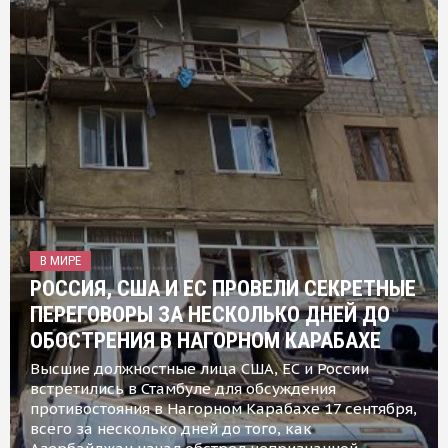
В МИРЕ
РОССИЯ, США И ЕС ПРОВЕЛИ СЕКРЕТНЫЕ
ПЕРЕГОВОРЫ ЗА НЕСКОЛЬКО ДНЕЙ ДО
ОБОСТРЕНИЯ В НАГОРНОМ КАРАБАХЕ
Высшие должностные лица США, ЕС и России
встретились в Стамбуле для обсуждения
противостояния в Нагорном Карабахе 17 сентября,
всего за несколько дней до того, как