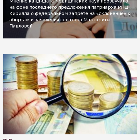
Мнение кандидата медицинских наук прозвучало
на фоне последнего предложения патриарха РПЦ
Кирилла о федеральном запрете на «склонение» к
абортам и заявления сенатора Маргариты
Павловой