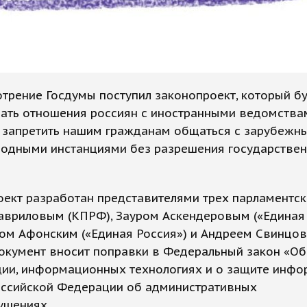
трение Госдумы поступил законопроект, который б
вать отношения россиян с иностранными ведомства
 запретить нашим гражданам общаться с зарубежн
одными инстанциями без разрешения государстве
ект разработан представителями трех парламентск
авриловым (КПРФ), Зауром Аскендеровым («Единая 
ом Афонским («Единая Россия») и Андреем Свинцо
окумент вносит поправки в Федеральный закон «Об
ии, информационных технологиях и о защите инфо
оссийской Федерации об административных
ушениях.