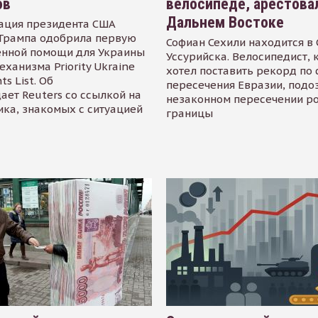
ов
велосипеде, арестова
Дальнем Востоке
ация президента США
Трампа одобрила первую
Софиан Сехили находится в
енной помощи для Украины
Уссурийска. Велосипедист,
еханизма Priority Ukraine
хотел поставить рекорд по 
s List. Об
пересечения Евразии, подо
ает Reuters со ссылкой на
незаконном пересечении р
ика, знакомых с ситуацией
границы