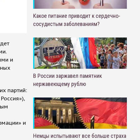
Какое питание приводит к сердечно-
сосудистым заболеваниям?
удет
ми.
ыми и
нных
В России заржавел памятник
нержавеющему рублю
их партий:
Россия»),
вым
рмации» и
Немцы испытывают все больше страха