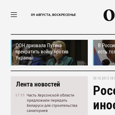
09 АВГУСТА, ВОСКРЕСЕНЬЕ
ООН призвала Путина
В Росси
прекратить войну против
есть то
Украины
30.10.2015 18:
Лента новостей
Рос
17:35
Часть Херсонской области
ино
предложили передать
Беларуси для строительства
санаториев