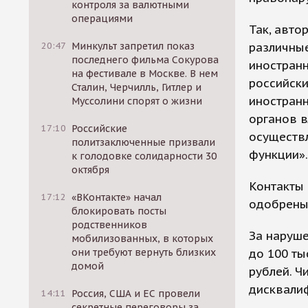
контроля за валютными
операциями
Так, авто
различны
20:47
Минкульт запретил показ
последнего фильма Сокурова
иностранн
на фестивале в Москве. В нем
российск
Сталин, Черчилль, Гитлер и
иностранн
Муссолини спорят о жизни
органов в
17:10
Российские
осуществ
политзаключенные призвали
функции».
к голодовке солидарности 30
октября
Контакты
17:12
«ВКонтакте» начал
одобрены
блокировать посты
родственников
За наруше
мобилизованных, в которых
до 100 ты
они требуют вернуть близких
домой
рублей. Ч
дисквалиф
14:11
Россия, США и ЕС провели
секретные переговоры за