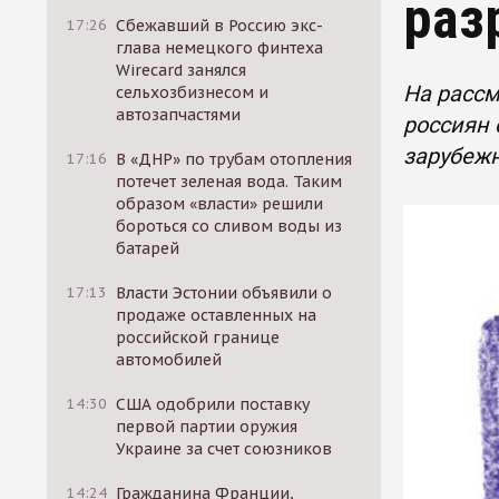
раз
17:26
Сбежавший в Россию экс-
глава немецкого финтеха
Wirecard занялся
На рассм
сельхозбизнесом и
автозапчастями
россиян
зарубеж
17:16
В «ДНР» по трубам отопления
потечет зеленая вода. Таким
образом «власти» решили
бороться со сливом воды из
батарей
17:13
Власти Эстонии объявили о
продаже оставленных на
российской границе
автомобилей
14:30
США одобрили поставку
первой партии оружия
Украине за счет союзников
14:24
Гражданина Франции,