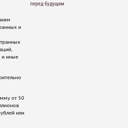
перед будущим
ниям
ранных и
странных
аций,
 и иные
рительно
мму от 50
иллионов
рублей или