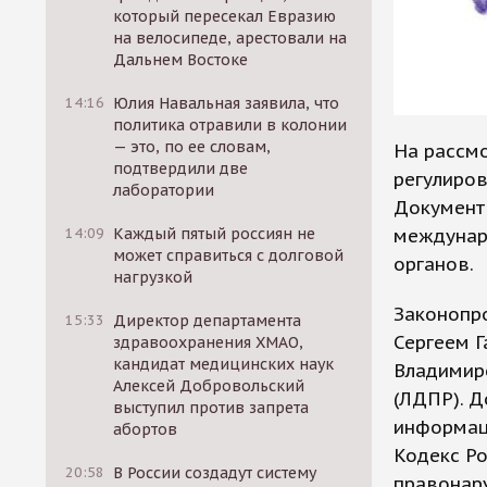
который пересекал Евразию
на велосипеде, арестовали на
Дальнем Востоке
14:16
Юлия Навальная заявила, что
политика отравили в колонии
— это, по ее словам,
На рассмо
подтвердили две
регулиро
лаборатории
Документ
междунар
14:09
Каждый пятый россиян не
может справиться с долговой
органов.
нагрузкой
Законопро
15:33
Директор департамента
Сергеем Г
здравоохранения ХМАО,
кандидат медицинских наук
Владимир
Алексей Добровольский
(ЛДПР). Д
выступил против запрета
информац
абортов
Кодекс Р
20:58
В России создадут систему
правонар