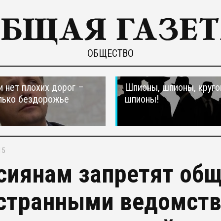
ОБЩЕСТВО
и нет плохих дорог –
Шпионы, шпионы, круго
лько бездорожье
шпионы!
15
сиянам запретят общ
странными ведомств