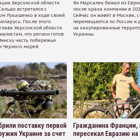
ации Херсонской области
Ян Марсалек бежал из Евр
альдо встретился с
после краха компании в 202
ом Лукашенко в ходе своей
Сейчас он живёт в Москве, 
Беларусь. После этого
перемещается по России и 
глава Херсонской области
на оккупированные террит
налистам, что регион готов
Украины
инску часть побережья
и Черного морей
рили поставку первой
Гражданина Франции,
ружия Украине за счет
пересекал Евразию на