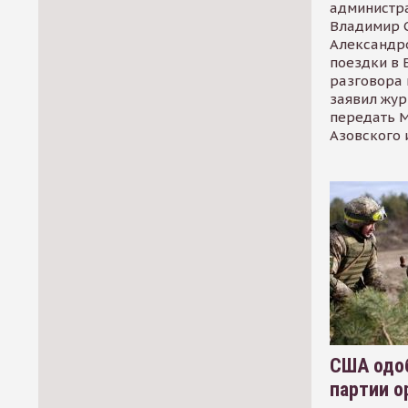
администр
Владимир С
Александр
поездки в 
разговора 
заявил жур
передать М
Азовского 
США одоб
партии о