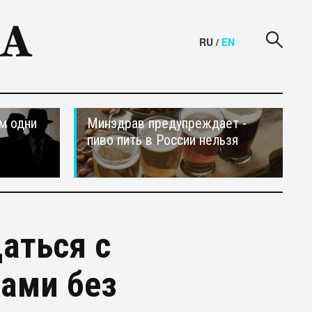
RU
/
EN
м одни
Минздрав предупреждает -
пиво пить в России нельзя
аться с
ами без