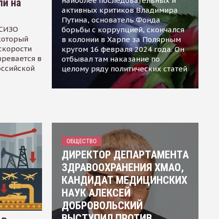
наиболее последовательных и
ли на
активных критиков Владимира
Путина, основатель Фонда
 СИЗО
борьбы с коррупцией, скончался
 который
в колонии в Харпе за Полярным
скорости
кругом 16 февраля 2024 года. Он
зревается в
отбывал там наказание по
оссийской
целому ряду политических статей
ОБЩЕСТВО
ДИРЕКТОР ДЕПАРТАМЕНТА
ЗДРАВООХРАНЕНИЯ ХМАО,
КАНДИДАТ МЕДИЦИНСКИХ
НАУК АЛЕКСЕЙ
ДОБРОВОЛЬСКИЙ
ВЫСТУПИЛ ПРОТИВ