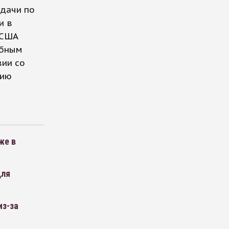
адачи по
и в
 США
ебным
вии со
нию
же в
для
из-за