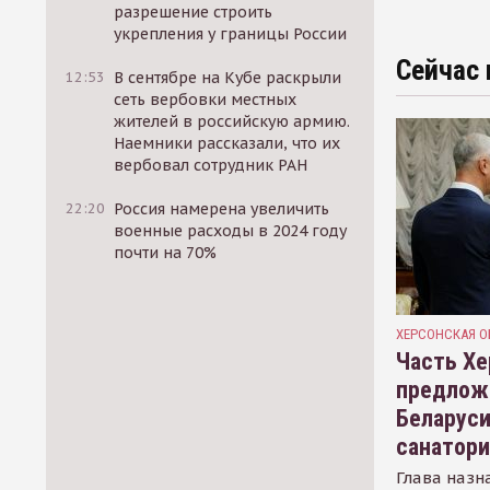
разрешение строить
укрепления у границы России
Сейчас 
12:53
В сентябре на Кубе раскрыли
сеть вербовки местных
жителей в российскую армию.
Наемники рассказали, что их
вербовал сотрудник РАН
22:20
Россия намерена увеличить
военные расходы в 2024 году
почти на 70%
ХЕРСОНСКАЯ О
Часть Хе
предлож
Беларуси
санатор
Глава назн