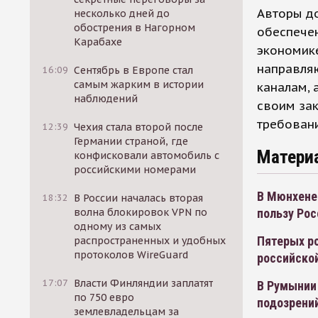
Авторы до
несколько дней до
обострения в Нагорном
обеспече
Карабахе
экономике
направля
16:09
Сентябрь в Европе стал
самым жарким в истории
каналам, 
наблюдений
своим за
требовани
12:39
Чехия стала второй после
Германии страной, где
Матери
конфисковали автомобиль с
российскими номерами
В Мюнхене
18:32
В России началась вторая
пользу Рос
волна блокировок VPN по
одному из самых
Пятерых ро
распространенных и удобных
протоколов WireGuard
российско
17:07
Власти Финляндии заплатят
В Румынии 
по 750 евро
подозрени
землевладельцам за