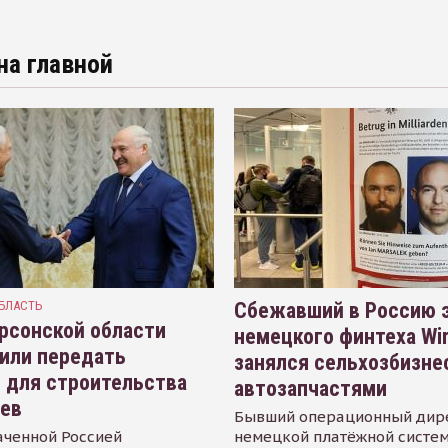
на главной
БЛАСТЬ
Сбежавший в Россию э
рсонской области
немецкого финтеха Wi
или передать
занялся сельхозбизне
 для строительства
автозапчастями
иев
Бывший операционный дир
аченной Россией
немецкой платёжной систем