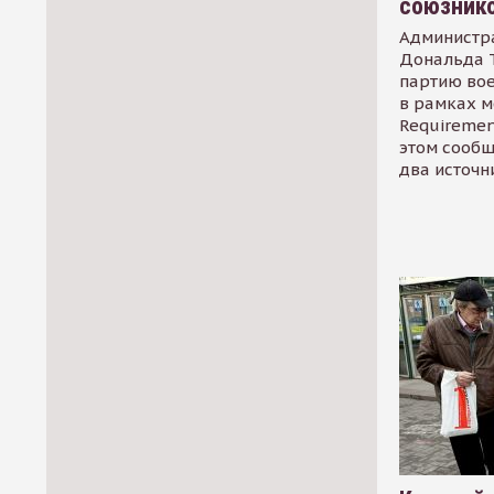
союзник
Администр
Дональда 
партию во
в рамках м
Requirement
этом сообщ
два источн