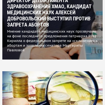
ДИРЕКТОР ДЕПАРТАМЕНТА
ЗДРАВООХРАНЕНИЯ ХМАО, КАНДИДАТ
МЕДИЦИНСКИХ НАУК АЛЕКСЕЙ
ДОБРОВОЛЬСКИЙ ВЫСТУПИЛ ПРОТИВ
ЗАПРЕТА АБОРТОВ
Мнение кандидата медицинских наук прозвучало
на фоне последнего предложения патриарха РПЦ
Кирилла о федеральном запрете на «склонение» к
абортам и заявления сенатора Маргариты
Павловой