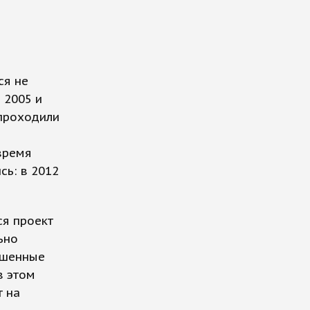
ся не
 2005 и
 проходили
 время
сь: в 2012
я проект
ьно
ошенные
в этом
т на