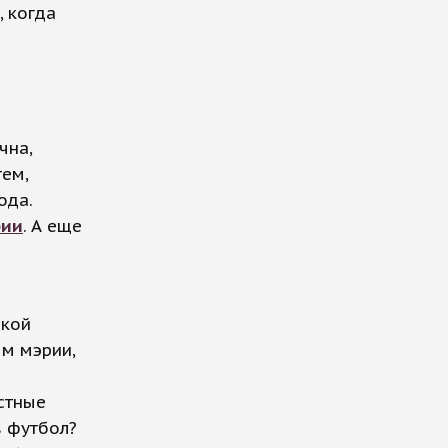
 когда
чна,
ем,
ода.
рии
. А еще
ской
ым мэрии,
стные
в футбол?