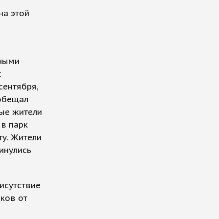
на этой
тными
с
сентября,
ообещал
ые жители
 в парк
ту. Жители
инулись
исутствие
ков от