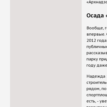
«Архнадз
Осада
Вообще, 
впервые. 
2012 года
публичные
рассказыв
парку при
году даже
Надежда 
строитель
рядом, по
спортплощ
есть, - у