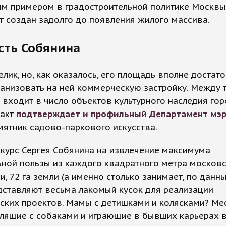
м примером в градостроительной политике Москвы,
т создан задолго до появления жилого массива.
сть Собянина
елик, но, как оказалось, его площадь вполне достато
анизовать на ней коммерческую застройку. Между т
входит в число объектов культурного наследия гор
акт
подтверждает и профильный Департамент мэ
мятник садово-паркового искусства.
курс Сергея Собянина на извлечение максимума
ьной пользы из каждого квадратного метра москов
и, 72 га земли (а именно столько занимает, по данн
дставляют весьма лакомый кусок для реализации
ских проектов. Мамы с детишками и колясками? Ме
улящие с собаками и играющие в бывших карьерах 