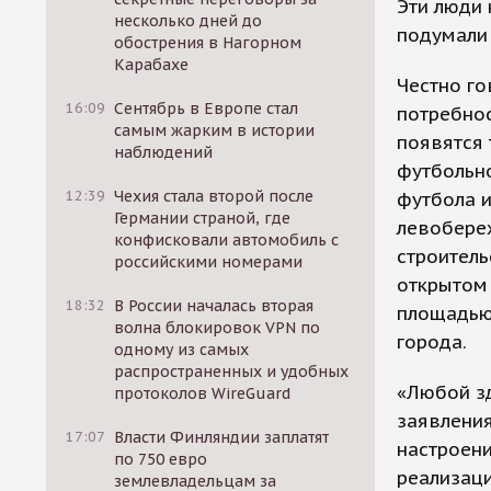
Эти люди 
несколько дней до
подумали 
обострения в Нагорном
Карабахе
Честно го
16:09
Сентябрь в Европе стал
потребнос
самым жарким в истории
появятся
наблюдений
футбольно
12:39
Чехия стала второй после
футбола и
Германии страной, где
левобереж
конфисковали автомобиль с
строитель
российскими номерами
открытом
18:32
В России началась вторая
площадью 
волна блокировок VPN по
города.
одному из самых
распространенных и удобных
«Любой з
протоколов WireGuard
заявления
17:07
Власти Финляндии заплатят
настроен
по 750 евро
реализаци
землевладельцам за