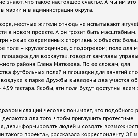
не знают, что такое настоящее счастье. А мы им это
в мэрии и в администрации округа.
воря, местные жители отнюдь не испытывают жгуче
ти в новом проекте. А он грозит быть масштабным. 
 три новых современных спортивных объекта: боль
е поле – круглогодичное, с подогревом; поле для 
 площадка для воркаута», говорит замглавы управ
ного района Елена Матвеева. По ее словам, для
ства футбольных полей и площадки для занятий сп
 воздухе в парке Дружбы выведены два участка о
4,59 гектара. Якобы, эти поля будут доступны всем
дравомыслящий человек понимает, что подобного 
 делаются для того, чтобы приглушить протестные
ия, дезинформировать людей и создать возможност
и такого проекта», рассказала корреспонденту ОГ 