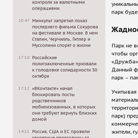
контроля за валютными
уникальны
операциями
парк буде
20:47
Минкульт запретил показ
последнего фильма Сокурова
Жадно
на фестивале в Москве. В нем
Сталин, Черчилль, Гитлер и
Парк не в
Муссолини спорят о жизни
чтобы орг
17:10
Российские
«Дружба» 
политзаключенные призвали
Данный ф
к голодовке солидарности 30
октября
парк – па
17:12
«ВКонтакте» начал
Учитывая 
блокировать посты
материал
родственников
мобилизованных, в которых
территори
они требуют вернуть близких
парк) пре
домой
коммерче
жители, г
14:11
Россия, США и ЕС провели
секретные переговоры за