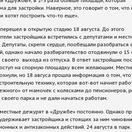
и «Дружбы», в 2-3 раза больше площади, которая
а для застройки. Наверное, это говорит о том, что 
и хотят построить что-то еще».
перешел в открытую стадию 18 августа. До этого
тели застройщика встретились с депутатами и мес
 Депутаты, скрепя сердце, пообещали разобраться 
, однако начало разбирательство отодвинули о 15 
о своего выхода из отпуска. В ответ застройщик п
доступ на спорную площадку всем желающим. Местн
хнули, но 18 авгуса прошла информация о том, что
строительную технику, которая вот-вот начнет рабо
жного» от мамочек с колясками до пенсионеров, р
 своего парка и не дали начаться работам.
 местные дежурят в «Дружбе» постоянно. Однако пр
удерживает застройщика и стоящих за ним чиновни
онных и антизаконных действий. 24 августа в парк