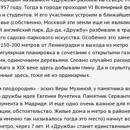
957 году. Тогда в городе проходил VI Всемирный ф
и студентов. И его участники устроили в ближайше
ье (собственно, Москвой эти земли еще не являли
 английский парк. Да-да, «Дружбу» разбивали в тр
го садово-паркового искусства. Особенно это заме
 150-200 метров от Ленинградки и выхода из метро
Регулярная планировка в сочетании с открытыми га
ми, одиночными деревьями. Словно случайно раски
лаго в XIX веке здесь добывали глину. Да и скульпт
нные здесь, тоже не из ординарных.
и плодородия» - эскиз Веры Мухиной, у памятника в
 дружбы идея Евгения Вучетича. Памятник Сервант
нумента в Мадриде. И еще одно очень важное для 
ации, обстоятельство. Жилые дома и метро в район
а именно так называлось тогда это место) начнут в
метро, через 7 лет. И «Дружба» станет единственным