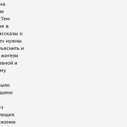
на.
ли
 Тем
не в
ассказы о
е» нужны
ъяснить и
 жители
ивной и
ему
было
ещено
ез
вующих
ижения