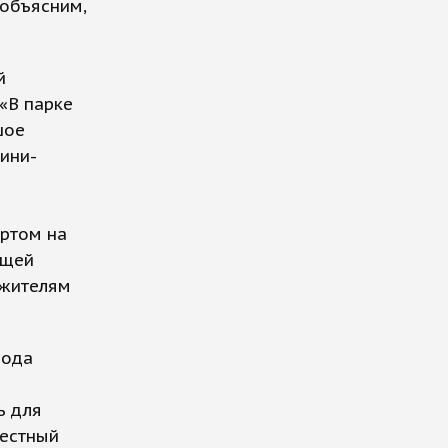
 объясним,
й
«В парке
шое
мини-
ы
ортом на
бщей
 жителям
рода
ь для
местный