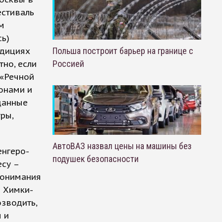
естиваль
м
сь)
адициях
Польша построит барьер на границе с
тно, если
Россией
 «Речной
зонами и
данные
уры,
АвтоВАЗ назвал цены на машины без
енгеро-
подушек безопасности
есу –
понимания
е Химки-
озводить,
 и