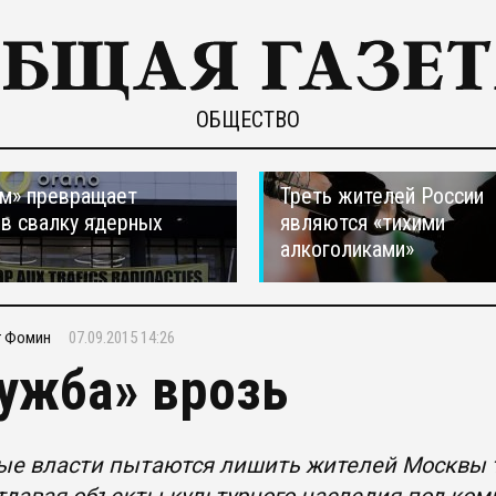
ОБЩЕСТВО
м» превращает
Треть жителей России
в свалку ядерных
являются «тихими
в
алкоголиками»
г Фомин
07.09.2015 14:26
ужба» врозь
ые власти пытаются лишить жителей Москвы т