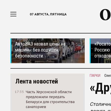
07 АВГУСТА, ПЯТНИЦА
АвтоВАЗ назвал цены на
«Росато
машины без подушек
Россию 
безопасности
отходо
ПАРКИ
Оле
Лента новостей
«Др
17:35
Часть Херсонской области
предложили передать
Беларуси для строительства
Столичн
санаториев