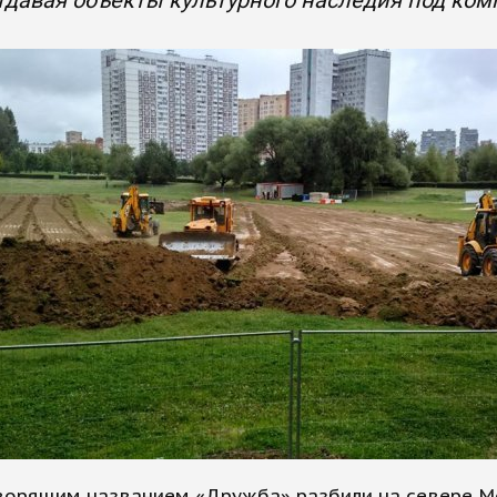
отдавая объекты культурного наследия под ко
оворящим названием «Дружба» разбили на севере М