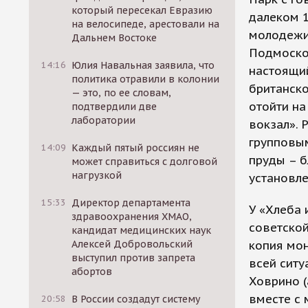
который пересекал Евразию
далеком 1
на велосипеде, арестовали на
молодежи 
Дальнем Востоке
Подмосков
14:16
Юлия Навальная заявила, что
настоящий
политика отравили в колонии
британско
— это, по ее словам,
отойти на
подтвердили две
лаборатории
вокзал». 
групповы
14:09
Каждый пятый россиян не
пруды – б
может справиться с долговой
нагрузкой
установле
15:33
Директор департамента
У «Хлеба 
здравоохранения ХМАО,
советской
кандидат медицинских наук
копия мо
Алексей Добровольский
выступил против запрета
всей ситу
абортов
Ховрино (
вместе с 
20:58
В России создадут систему