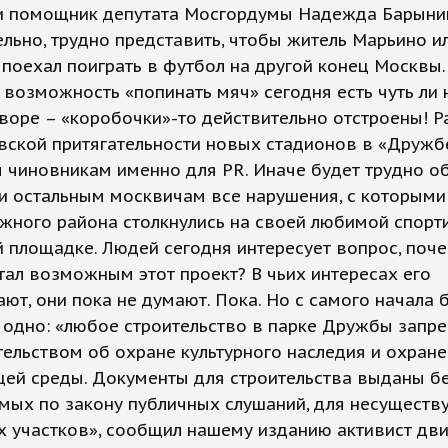
 и помощник депутата Мосгордумы Надежда Барыни
льно, трудно представить, чтобы житель Марьино и
поехал поиграть в футбол на другой конец Москвы.
 возможность «попинать мяч» сегодня есть чуть ли 
оре – «коробочки»-то действительно отстроены! Р
вской притягательности новых стадионов в «Дружб
чиновникам именно для PR. Иначе будет трудно об
и остальным москвичам все нарушения, с которыми
жного района столкнулись на своей любимой спорт
 площадке. Людей сегодня интересует вопрос, поч
ал возможным этот проект? В чьих интересах его
ют, они пока не думают. Пока. Но с самого начала 
 одно: «любое строительство в парке Дружбы запр
ельством об охране культурного наследия и охране
ей среды. Документы для строительства выданы б
мых по закону публичных слушаний, для несущест
х участков», сообщил нашему изданию активист дв