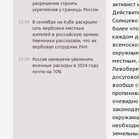
разрешение строить
активист
укрепления у границы России
Действите
Солнцево 
12:53
В сентябре на Кубе раскрыли
более что
сеть вербовки местных
жителей в российскую армию.
каждом дв
Наемники рассказали, что их
всемоско
вербовал сотрудник РАН
окружным 
22:20
Россия намерена увеличить
местным, 
военные расходы в 2024 году
Левобере
почти на 70%
досуговой
вообще ст
пропихива
очевидно
законодат
окружающ
необходи
земельны