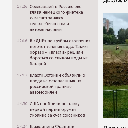
досуга, 
17:26
Сбежавший в Россию экс-
глава немецкого финтеха
Wirecard занялся
сельхозбизнесом и
автозапчастями
17:16
В «ДНР» по трубам отопления
потечет зеленая вода. Таким
образом «власти» решили
бороться со сливом воды из
батарей
17:13
Власти Эстонии объявили о
продаже оставленных на
российской границе
автомобилей
14:30
США одобрили поставку
первой партии оружия
Украине за счет союзников
14:24
Гражданина Франции,
Парк с г