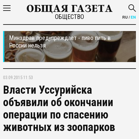
ОБЩЕСТВО
RU
/
EN
Минздрав предупреждает - пиво пить в
России нельзя
03.09.2015 11:53
Власти Уссурийска
объявили об окончании
операции по спасению
животных из зоопарков