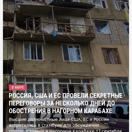
В МИРЕ
РОССИЯ, США И ЕС ПРОВЕЛИ СЕКРЕТНЫЕ
ПЕРЕГОВОРЫ ЗА НЕСКОЛЬКО ДНЕЙ ДО
ОБОСТРЕНИЯ В НАГОРНОМ КАРАБАХЕ
Высшие должностные лица США, ЕС и России
встретились в Стамбуле для обсуждения
противостояния в Нагорном Карабахе 17 сентября,