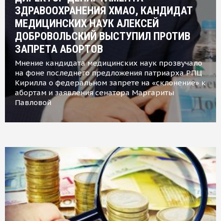
ЗДРАВООХРАНЕНИЯ ХМАО, КАНДИДАТ
МЕДИЦИНСКИХ НАУК АЛЕКСЕЙ
ДОБРОВОЛЬСКИЙ ВЫСТУПИЛ ПРОТИВ
ЗАПРЕТА АБОРТОВ
Мнение кандидата медицинских наук прозвучало
на фоне последнего предложения патриарха РПЦ
Кирилла о федеральном запрете на «склонение» к
абортам и заявления сенатора Маргариты
Павловой