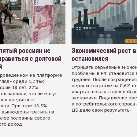
пятый россиян не
Экономический рост в
равиться с долговой
остановился
й
Отрицать серьезные эконо
проблемы в РФ становится 
проведенном на платформе
труднее. После сокращения
гляд» среди 1,2 тыс.
первом квартале на 0,6% в
арше 18 лет, 22%
квартал показал нулевой р
ов заявили, что не могут
экономики. Подавление кр
свои кредитные
и потребительского спроса
сти. При этом 18,5%
ЦБ дало свои результаты
 вынуждены тратить на
олее половины своего
ого доход