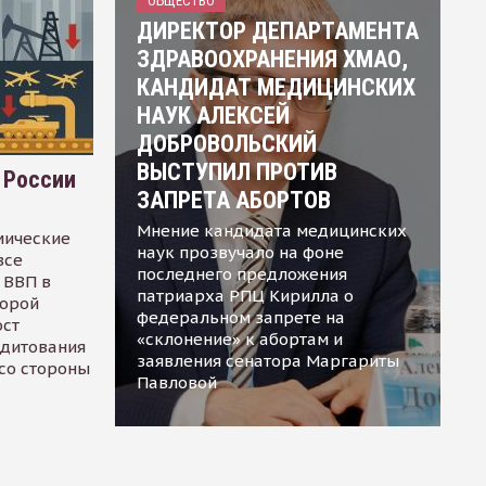
ОБЩЕСТВО
ДИРЕКТОР ДЕПАРТАМЕНТА
ЗДРАВООХРАНЕНИЯ ХМАО,
КАНДИДАТ МЕДИЦИНСКИХ
НАУК АЛЕКСЕЙ
ДОБРОВОЛЬСКИЙ
ВЫСТУПИЛ ПРОТИВ
 России
ЗАПРЕТА АБОРТОВ
Мнение кандидата медицинских
мические
наук прозвучало на фоне
все
последнего предложения
 ВВП в
патриарха РПЦ Кирилла о
торой
федеральном запрете на
ост
«склонение» к абортам и
едитования
заявления сенатора Маргариты
 со стороны
Павловой