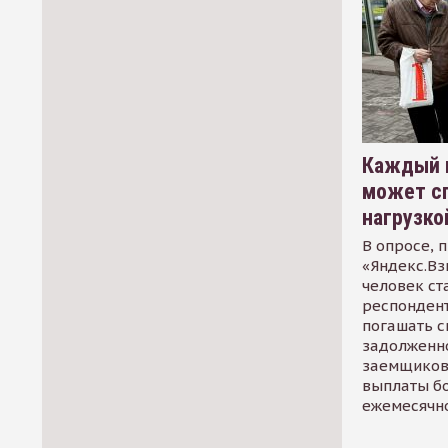
Каждый 
может сп
нагрузко
В опросе, 
«Яндекс.Вз
человек ст
респондент
погашать 
задолженно
заемщиков
выплаты б
ежемесячн