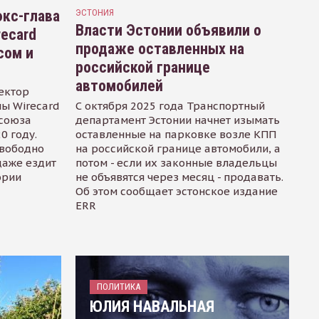
кс-глава
ЭСТОНИЯ
Власти Эстонии объявили о
recard
продаже оставленных на
сом и
российской границе
автомобилей
ектор
ы Wirecard
С октября 2025 года Транспортный
осоюза
департамент Эстонии начнет изымать
0 году.
оставленные на парковке возле КПП
свободно
на российской границе автомобили, а
даже ездит
потом - если их законные владельцы
ории
не объявятся через месяц - продавать.
Об этом сообщает эстонское издание
ERR
ПОЛИТИКА
ЮЛИЯ НАВАЛЬНАЯ