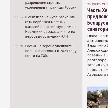
разрешение строить
ХЕРСОНСКАЯ О
укрепления у границы России
Часть Хе
предлож
12:53
В сентябре на Кубе раскрыли
Беларуси
сеть вербовки местных
жителей в российскую армию.
санатор
Наемники рассказали, что их
Глава назн
вербовал сотрудник РАН
администр
Владимир С
22:20
Россия намерена увеличить
Александр
военные расходы в 2024 году
поездки в 
почти на 70%
разговора 
заявил жур
передать М
Азовского 