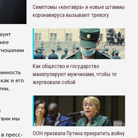
Симптомы «кентавра» и новые штаммы
коронавируса вызывают тревогу
аунт
днее
отношении
Как общество и государство
линность
манипулируют мужчинами, чтобы те
как и его
жертвовали собой
ены,
ы
твии мы
ООН призвала Путина прекратить войну
в пресс-