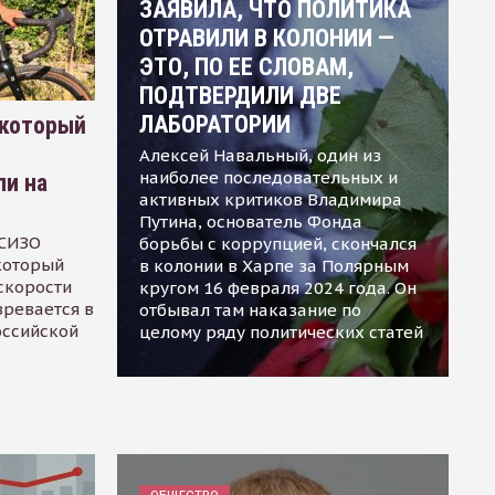
ЗАЯВИЛА, ЧТО ПОЛИТИКА
ОТРАВИЛИ В КОЛОНИИ —
ЭТО, ПО ЕЕ СЛОВАМ,
ПОДТВЕРДИЛИ ДВЕ
ЛАБОРАТОРИИ
 который
Алексей Навальный, один из
наиболее последовательных и
ли на
активных критиков Владимира
Путина, основатель Фонда
 СИЗО
борьбы с коррупцией, скончался
 который
в колонии в Харпе за Полярным
скорости
кругом 16 февраля 2024 года. Он
зревается в
отбывал там наказание по
оссийской
целому ряду политических статей