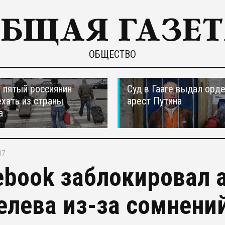
ОБЩЕСТВО
пятый россиянин
Суд в Гааге выдал орде
ехать из страны
арест Путина
а
07
ebook заблокировал 
елева из-за сомнений