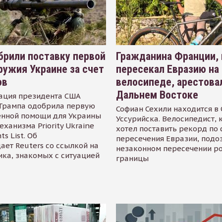
рили поставку первой
Гражданина Франции,
ружия Украине за счет
пересекал Евразию на
ов
велосипеде, арестова
Дальнем Востоке
ация президента США
Трампа одобрила первую
Софиан Сехили находится в
енной помощи для Украины
Уссурийска. Велосипедист,
еханизма Priority Ukraine
хотел поставить рекорд по 
s List. Об
пересечения Евразии, подо
ает Reuters со ссылкой на
незаконном пересечении р
ика, знакомых с ситуацией
границы