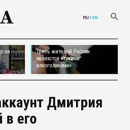
RU
/
EN
р на
Треть жителей России
являются «тихими
алкоголиками»
аккаунт Дмитрия
 в его