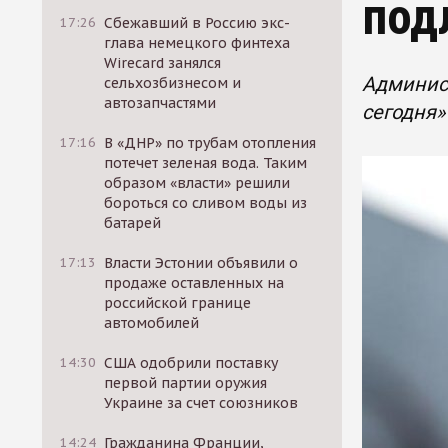
под
17:26
Сбежавший в Россию экс-
глава немецкого финтеха
Wirecard занялся
Админист
сельхозбизнесом и
автозапчастями
сегодня»
17:16
В «ДНР» по трубам отопления
потечет зеленая вода. Таким
образом «власти» решили
бороться со сливом воды из
батарей
17:13
Власти Эстонии объявили о
продаже оставленных на
российской границе
автомобилей
14:30
США одобрили поставку
первой партии оружия
Украине за счет союзников
14:24
Гражданина Франции,