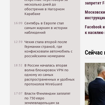
запретят F
несколько дней до
обострения в Нагорном
Московский
Карабахе
инструкци
16:09
Сентябрь в Европе стал
Facebook и
самым жарким в истории
к насилию
наблюдений
12:39
Чехия стала второй после
Германии страной, где
Сейчас 
конфисковали автомобиль с
российскими номерами
18:32
В России началась вторая
волна блокировок VPN по
одному из самых
распространенных и удобных
протоколов WireGuard
17:07
Власти Финляндии заплатят
по 750 евро
землевладельцам за