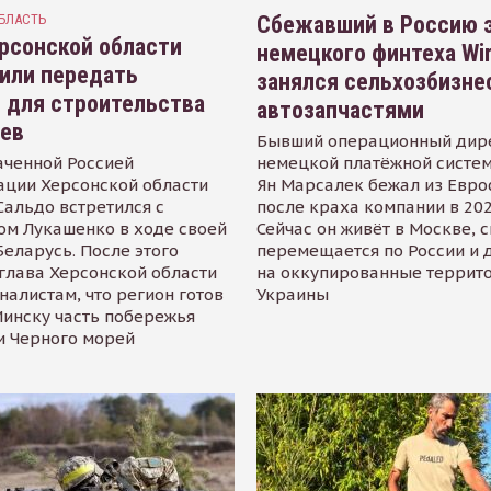
БЛАСТЬ
Сбежавший в Россию э
рсонской области
немецкого финтеха Wi
или передать
занялся сельхозбизне
 для строительства
автозапчастями
иев
Бывший операционный дир
аченной Россией
немецкой платёжной систем
ации Херсонской области
Ян Марсалек бежал из Евр
альдо встретился с
после краха компании в 202
ом Лукашенко в ходе своей
Сейчас он живёт в Москве, 
Беларусь. После этого
перемещается по России и 
глава Херсонской области
на оккупированные террит
налистам, что регион готов
Украины
инску часть побережья
и Черного морей