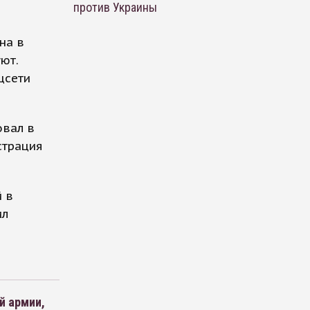
против Украины
на в
ют.
цсети
овал в
страция
й в
ил
й армии,