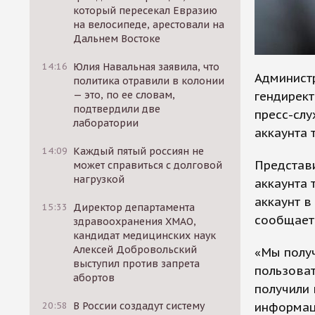
который пересекал Евразию
на велосипеде, арестовали на
Дальнем Востоке
14:16
Юлия Навальная заявила, что
Администр
политика отравили в колонии
гендирект
— это, по ее словам,
подтвердили две
пресс-сл
лаборатории
аккаунта 
14:09
Каждый пятый россиян не
Представи
может справиться с долговой
нагрузкой
аккаунта 
аккаунт в
15:33
Директор департамента
сообщает
здравоохранения ХМАО,
кандидат медицинских наук
Алексей Добровольский
«Мы получ
выступил против запрета
пользоват
абортов
получили
информаци
20:58
В России создадут систему