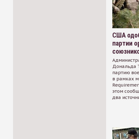
США одоб
партии о
союзник
Администр
Дональда 
партию во
в рамках м
Requirement
этом сообщ
два источн