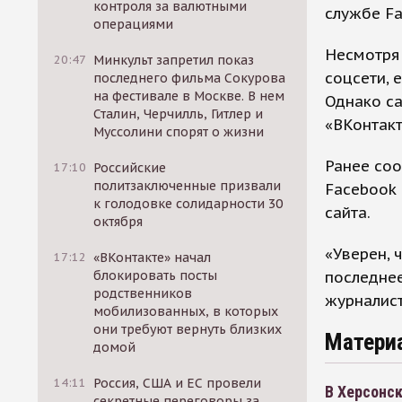
контроля за валютными
службе Fa
операциями
Несмотря 
20:47
Минкульт запретил показ
соцсети, 
последнего фильма Сокурова
на фестивале в Москве. В нем
Однако са
Сталин, Черчилль, Гитлер и
«ВКонтакт
Муссолини спорят о жизни
Ранее соо
17:10
Российские
политзаключенные призвали
Facebook 
к голодовке солидарности 30
сайта.
октября
«Уверен, 
17:12
«ВКонтакте» начал
последнее
блокировать посты
родственников
журналист
мобилизованных, в которых
они требуют вернуть близких
Матери
домой
14:11
Россия, США и ЕС провели
В Херсонск
секретные переговоры за