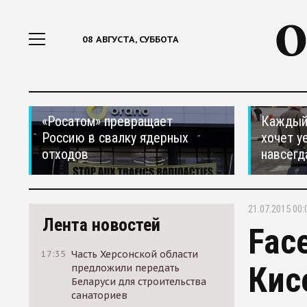
08 АВГУСТА, СУББОТА
«Росатом» превращает
Каждый 
Россию в свалку ядерных
хочет у
отходов
навсегд
21.07.2015 00:
Лента новостей
Fac
17:35
Часть Херсонской области
Кис
предложили передать
Беларуси для строительства
санаториев