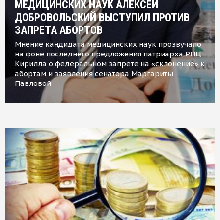
МЕДИЦИНСКИХ НАУК АЛЕКСЕЙ
ДОБРОВОЛЬСКИЙ ВЫСТУПИЛ ПРОТИВ
ЗАПРЕТА АБОРТОВ
Мнение кандидата медицинских наук прозвучало
на фоне последнего предложения патриарха РПЦ
Кирилла о федеральном запрете на «склонение» к
абортам и заявления сенатора Маргариты
Павловой