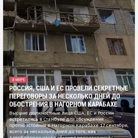
В МИРЕ
РОССИЯ, США И ЕС ПРОВЕЛИ СЕКРЕТНЫЕ
ПЕРЕГОВОРЫ ЗА НЕСКОЛЬКО ДНЕЙ ДО
ОБОСТРЕНИЯ В НАГОРНОМ КАРАБАХЕ
Высшие должностные лица США, ЕС и России
встретились в Стамбуле для обсуждения
противостояния в Нагорном Карабахе 17 сентября,
всего за несколько дней до того, как
Азербайджан начал обстрел непризнанной