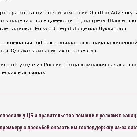
тнера консалтинговой компании Quattor Advisory Г
 к падению посещаемости ТЦ на треть. Шансы площ
тает адвокат Forward Legal Людмила Лукьянова.
па компания Inditex заявила после начала «военной
тся. Однако компания их опровергла.
ла об уходе из России. Тогда компания начала проц
еских магазинах.
опросили у ЦБ и правительства помощи в условиях санкц
премьеру с просьбой оказать им господдержку из-за си