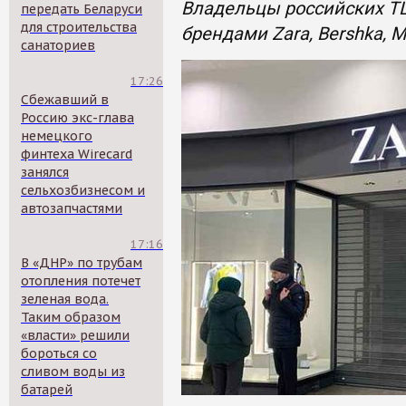
Владельцы российских ТЦ
передать Беларуси
для строительства
брендами Zara, Bershka, Mas
санаториев
17:26
Сбежавший в
Россию экс-глава
немецкого
финтеха Wirecard
занялся
сельхозбизнесом и
автозапчастями
17:16
В «ДНР» по трубам
отопления потечет
зеленая вода.
Таким образом
«власти» решили
бороться со
сливом воды из
батарей