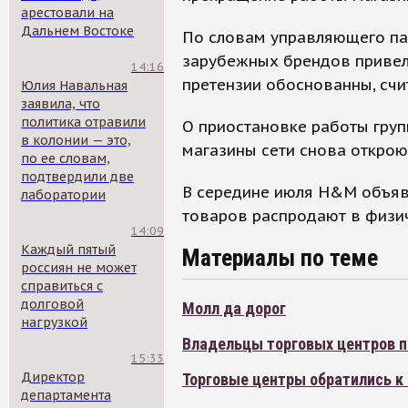
арестовали на
Дальнем Востоке
По словам управляющего пар
зарубежных брендов привело
14:16
претензии обоснованны, счи
Юлия Навальная
заявила, что
политика отравили
О приостановке работы груп
в колонии — это,
магазины сети снова открою
по ее словам,
подтвердили две
В середине июля H&M объяви
лаборатории
товаров распродают в физич
14:09
Каждый пятый
Материалы по теме
россиян не может
справиться с
долговой
Молл да дорог
нагрузкой
Владельцы торговых центров п
15:33
Директор
Торговые центры обратились к 
департамента