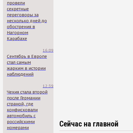
провели
секретные
переговоры за
несколько дней до
обострения в
Нагорном
Карабахе
16:09
Сентябрь в Европе
стал самым
жарким в истории
наблюдений
12:39
Чехия стала второй
после Германии
страной, где
конфисковали
автомобиль с
российскими
Сейчас на главной
номерами