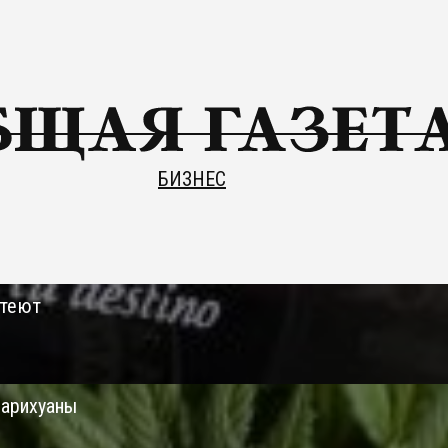
БИЗНЕС
стеют
марихуаны