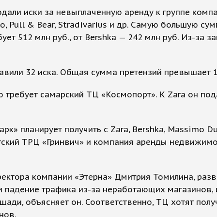
дали иски за невыплаченную аренду к группе компан
ho, Pull & Bear, Stradivarius и др. Самую большую 
бует 512 млн руб., от Bershka — 242 млн руб. Из-з
авили 32 иска. Общая сумма претензий превышает 1
ребует самарский ТЦ «Космопорт». К Zara он подал 
» планирует получить с Zara, Bershka, Massimo Dutt
гский ТРЦ «Гринвич» и компания аренды недвижимос
ектора компании «Этерна» Дмитрия Томилина, разви
 падение трафика из-за неработающих магазинов, 
ади, объясняет он. Соответственно, ТЦ хотят полу
нов.