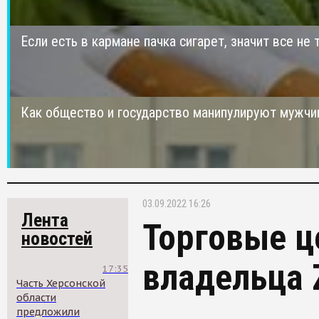
Если есть в кармане пачка сигарет, значит все не 
Как общество и государство манипулируют мужчи
03.09.2022 16:26
Лента
Торговые ц
новостей
владельца Z
17:35
Часть Херсонской
области
предложили