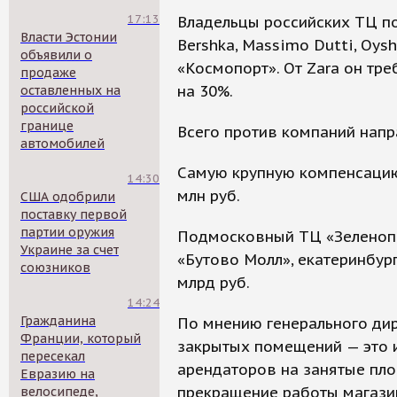
17:13
Владельцы российских ТЦ по
Власти Эстонии
Bershka, Massimo Dutti, Oys
объявили о
«Космопорт». От Zara он тре
продаже
на 30%.
оставленных на
российской
границе
Всего против компаний напр
автомобилей
Самую крупную компенсацию т
14:30
млн руб.
США одобрили
поставку первой
партии оружия
Подмосковный ТЦ «Зеленопарк
Украине за счет
«Бутово Молл», екатеринбур
союзников
млрд руб.
14:24
Гражданина
По мнению генерального дир
Франции, который
закрытых помещений — это и
пересекал
арендаторов на занятые площ
Евразию на
прекращение работы магази
велосипеде,