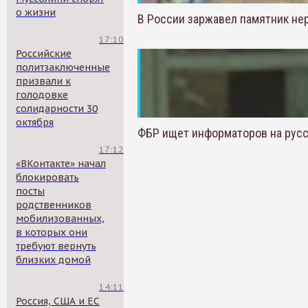
о жизни
В России заржавел памятник н
17:10
Российские
политзаключенные
призвали к
голодовке
солидарности 30
октября
ФБР ищет информаторов на рус
17:12
«ВКонтакте» начал
блокировать
посты
родственников
мобилизованных,
в которых они
требуют вернуть
близких домой
14:11
Россия, США и ЕС