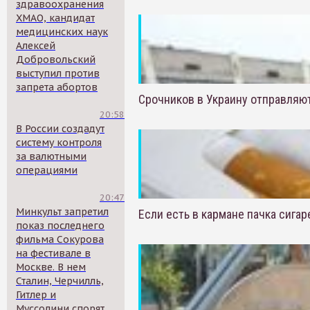
здравоохранения
ХМАО, кандидат
медицинских наук
Алексей
Добровольский
выступил против
запрета абортов
Срочников в Украину отправляю
20:58
В России создадут
систему контроля
за валютными
операциями
20:47
Минкульт запретил
Если есть в кармане пачка сигаре
показ последнего
фильма Сокурова
на фестивале в
Москве. В нем
Сталин, Черчилль,
Гитлер и
Муссолини спорят