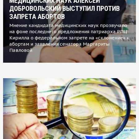
МЕДИЦИНСКИХ НАУК АЛЕКСЕЙ
ДОБРОВОЛЬСКИЙ ВЫСТУПИЛ ПРОТИВ
ЗАПРЕТА АБОРТОВ
Мнение кандидата медицинских наук прозвучало
на фоне последнего предложения патриарха РПЦ
Кирилла о федеральном запрете на «склонение» к
абортам и заявления сенатора Маргариты
Павловой