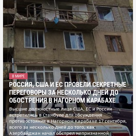
В МИРЕ
РОССИЯ, США И ЕС ПРОВЕЛИ СЕКРЕТНЫЕ
ПЕРЕГОВОРЫ ЗА НЕСКОЛЬКО ДНЕЙ ДО
ОБОСТРЕНИЯ В НАГОРНОМ КАРАБАХЕ
Высшие должностные лица США, ЕС и России
встретились в Стамбуле для обсуждения
противостояния в Нагорном Карабахе 17 сентября,
всего за несколько дней до того, как
Азербайджан начал обстрел непризнанной