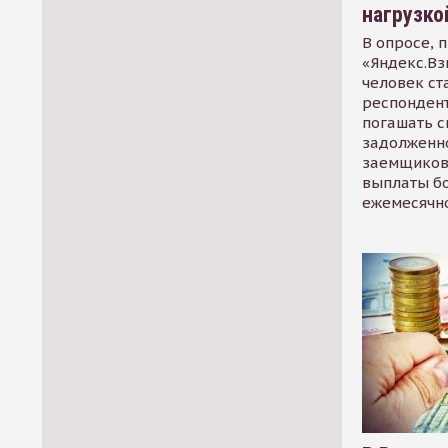
нагрузко
В опросе, 
«Яндекс.Вз
человек ст
респондент
погашать 
задолженно
заемщиков
выплаты б
ежемесячн