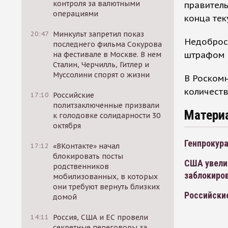
контроля за валютными
правитель
операциями
конца тек
20:47
Минкульт запретил показ
Недоброс
последнего фильма Сокурова
штрафом в
на фестивале в Москве. В нем
Сталин, Черчилль, Гитлер и
Муссолини спорят о жизни
В Роском
количеств
17:10
Российские
политзаключенные призвали
Матери
к голодовке солидарности 30
октября
Генпрокура
17:12
«ВКонтакте» начал
блокировать посты
США увели
родственников
заблокиро
мобилизованных, в которых
они требуют вернуть близких
Российские
домой
14:11
Россия, США и ЕС провели
секретные переговоры за