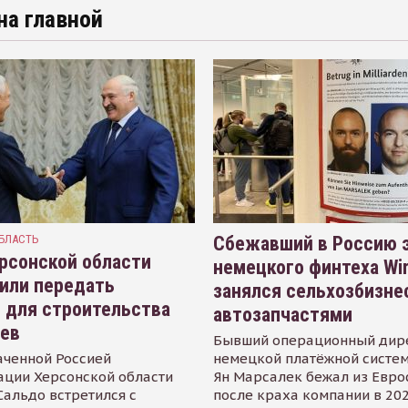
на главной
БЛАСТЬ
Сбежавший в Россию э
рсонской области
немецкого финтеха Wi
или передать
занялся сельхозбизне
 для строительства
автозапчастями
иев
Бывший операционный дир
аченной Россией
немецкой платёжной систем
ации Херсонской области
Ян Марсалек бежал из Евр
альдо встретился с
после краха компании в 202