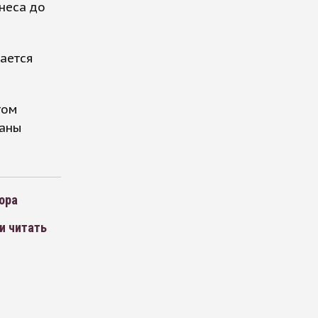
неса до
ается
том
раны
ора
и читать