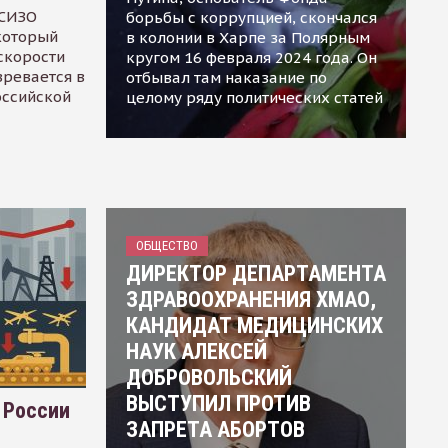
 СИЗО
борьбы с коррупцией, скончался
 который
в колонии в Харпе за Полярным
скорости
кругом 16 февраля 2024 года. Он
зревается в
отбывал там наказание по
оссийской
целому ряду политических статей
ОБЩЕСТВО
ДИРЕКТОР ДЕПАРТАМЕНТА
ЗДРАВООХРАНЕНИЯ ХМАО,
КАНДИДАТ МЕДИЦИНСКИХ
НАУК АЛЕКСЕЙ
ДОБРОВОЛЬСКИЙ
ВЫСТУПИЛ ПРОТИВ
 России
ЗАПРЕТА АБОРТОВ