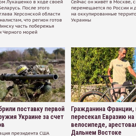
ом Лукашенко в ходе своей
Сейчас он живёт в Москве, 
Беларусь. После этого
перемещается по России и 
глава Херсонской области
на оккупированные террит
налистам, что регион готов
Украины
инску часть побережья
и Черного морей
рили поставку первой
Гражданина Франции,
ружия Украине за счет
пересекал Евразию на
ов
велосипеде, арестова
Дальнем Востоке
ация президента США