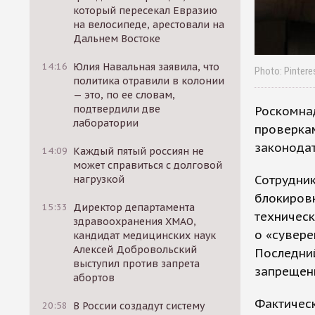
который пересекал Евразию
на велосипеде, арестовали на
Дальнем Востоке
14:16
Юлия Навальная заявила, что
Photo: Pintere
политика отравили в колонии
— это, по ее словам,
подтвердили две
Роскомнад
лаборатории
проверка
законодат
14:09
Каждый пятый россиян не
может справиться с долговой
Сотрудни
нагрузкой
блокировк
15:33
Директор департамента
техническ
здравоохранения ХМАО,
о «сувере
кандидат медицинских наук
Алексей Добровольский
Последний
выступил против запрета
запрещен
абортов
Фактичес
20:58
В России создадут систему