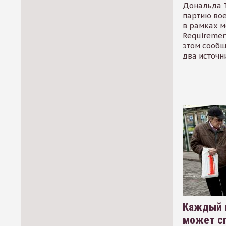
Дональда 
партию во
в рамках м
Requirement
этом сообщ
два источн
Каждый 
может сп