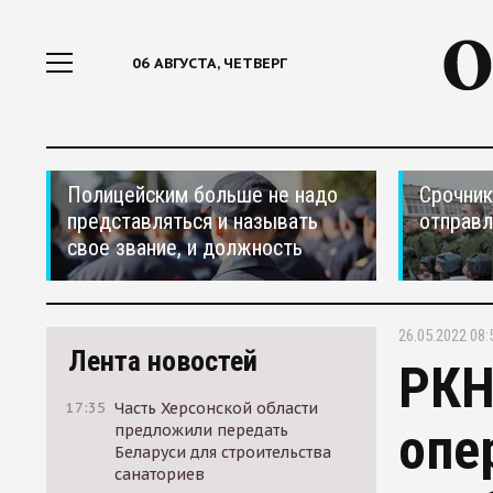
06 АВГУСТА, ЧЕТВЕРГ
Полицейским больше не надо
Срочник
представляться и называть
отправ
свое звание, и должность
26.05.2022 08:
Лента новостей
РКН
17:35
Часть Херсонской области
опе
предложили передать
Беларуси для строительства
санаториев