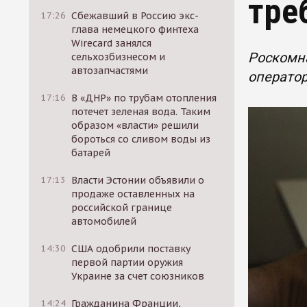
тре
17:26
Сбежавший в Россию экс-
глава немецкого финтеха
Wirecard занялся
Роскомн
сельхозбизнесом и
автозапчастями
оператор
17:16
В «ДНР» по трубам отопления
потечет зеленая вода. Таким
образом «власти» решили
бороться со сливом воды из
батарей
17:13
Власти Эстонии объявили о
продаже оставленных на
российской границе
автомобилей
14:30
США одобрили поставку
первой партии оружия
Украине за счет союзников
14:24
Гражданина Франции,