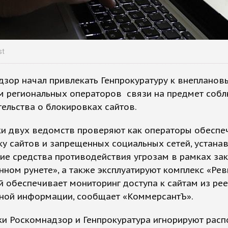
st
зор начал привлекать Генпрокуратуру к внепланов
м региональных операторов связи на предмет соб
ельства о блокировках сайтов.
ки двух ведомств проверяют как операторы обеспе
у сайтов и запрещенных социальных сетей, устана
ие средства противодействия угрозам в рамках за
нном рунете», а также эксплуатируют комплекс «Рев
 обеспечивает мониторинг доступа к сайтам из рее
ной информации, сообщает «КоммерсантЪ».
ки Роскомнадзор и Генпрокуратура игнорируют рас