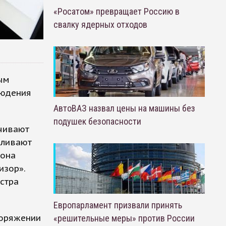
«Росатом» превращает Россию в
свалку ядерных отходов
ым
людения
АвтоВАЗ назвал цены на машины без
подушек безопасности
чивают
вливают
кона
изор».
стра
Европарламент призвали принять
поряжении
«решительные меры» против России