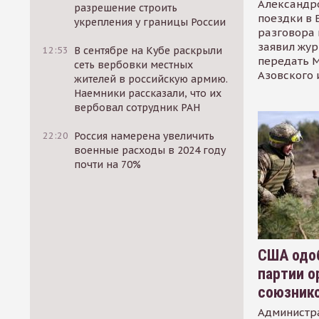
Александр
разрешение строить
поездки в 
укрепления у границы России
разговора 
заявил жур
12:53
В сентябре на Кубе раскрыли
передать М
сеть вербовки местных
Азовского 
жителей в российскую армию.
Наемники рассказали, что их
вербовал сотрудник РАН
22:20
Россия намерена увеличить
военные расходы в 2024 году
почти на 70%
США одоб
партии о
союзник
Администр