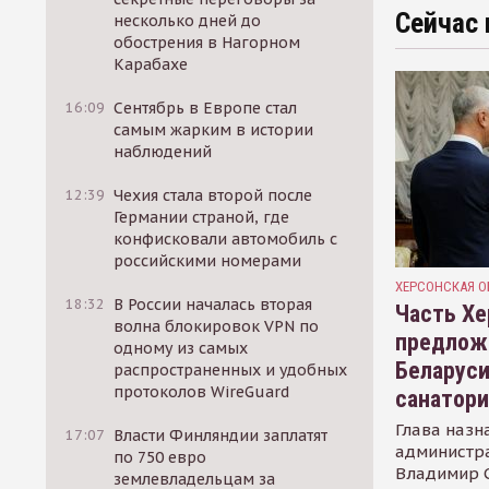
Сейчас 
несколько дней до
обострения в Нагорном
Карабахе
16:09
Сентябрь в Европе стал
самым жарким в истории
наблюдений
12:39
Чехия стала второй после
Германии страной, где
конфисковали автомобиль с
российскими номерами
ХЕРСОНСКАЯ О
18:32
В России началась вторая
Часть Хе
волна блокировок VPN по
предлож
одному из самых
Беларуси
распространенных и удобных
протоколов WireGuard
санатор
Глава назн
17:07
Власти Финляндии заплатят
администр
по 750 евро
Владимир С
землевладельцам за