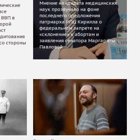
Мнение кандидата медицинских
мические
наук прозвучало на фоне
все
последнего предложения
 ВВП в
патриарха РПЦ Кирилла о
торой
федеральном запрете на
ост
«склонение» к абортам и
едитования
заявления сенатора Маргариты
 со стороны
Павловой