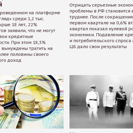
й
Отрицать серьезные эконо
проблемы в РФ становится 
проведенном на платформе
труднее. После сокращения
гляд» среди 1,2 тыс.
первом квартале на 0,6% в
арше 18 лет, 22%
квартал показал нулевой р
ов заявили, что не могут
экономики. Подавление кр
свои кредитные
и потребительского спроса
сти. При этом 18,5%
ЦБ дало свои результаты
 вынуждены тратить на
олее половины своего
ого доход