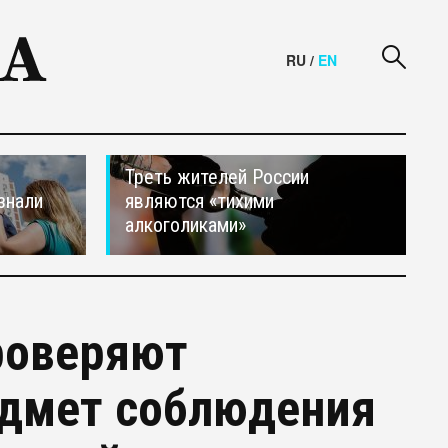
RU
/
EN
Треть жителей России
знали
являются «тихими
алкоголиками»
роверяют
едмет соблюдения