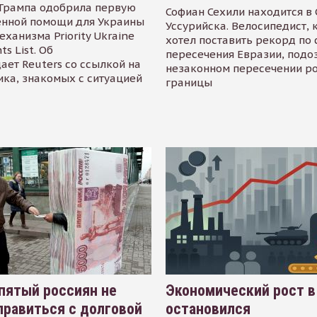
Трампа одобрила первую
Софиан Сехили находится в
енной помощи для Украины
Уссурийска. Велосипедист,
еханизма Priority Ukraine
хотел поставить рекорд по 
s List. Об
пересечения Евразии, подо
ает Reuters со ссылкой на
незаконном пересечении р
ика, знакомых с ситуацией
границы
пятый россиян не
Экономический рост в
равиться с долговой
остановился