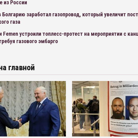
е из России
в Болгарию заработал газопровод, который увеличит пос
ого газа
и Femen устроили топлесс-протест на мероприятии с кан
требуя газового эмбарго
на главной