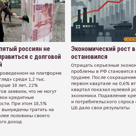
пятый россиян не
Экономический рост в
равиться с долговой
остановился
й
Отрицать серьезные эконо
проблемы в РФ становится 
проведенном на платформе
труднее. После сокращения
гляд» среди 1,2 тыс.
первом квартале на 0,6% в
арше 18 лет, 22%
квартал показал нулевой р
ов заявили, что не могут
экономики. Подавление кр
свои кредитные
и потребительского спроса
сти. При этом 18,5%
ЦБ дало свои результаты
 вынуждены тратить на
олее половины своего
ого доход