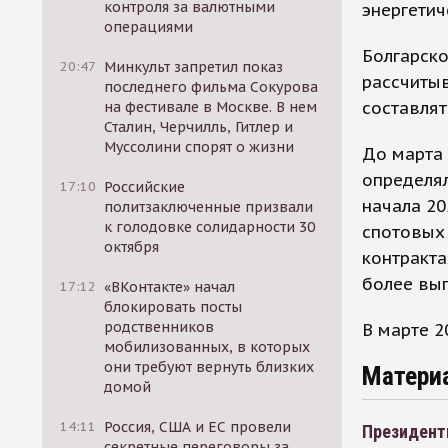
контроля за валютными
энергетич
операциями
Болгарско
20:47
Минкульт запретил показ
рассчитыв
последнего фильма Сокурова
составлят
на фестивале в Москве. В нем
Сталин, Черчилль, Гитлер и
Муссолини спорят о жизни
До марта 
определял
17:10
Российские
начала 20
политзаключенные призвали
к голодовке солидарности 30
спотовых 
октября
контракта
более вы
17:12
«ВКонтакте» начал
блокировать посты
родственников
В марте 2
мобилизованных, в которых
они требуют вернуть близких
Матери
домой
14:11
Россия, США и ЕС провели
Президенты
секретные переговоры за