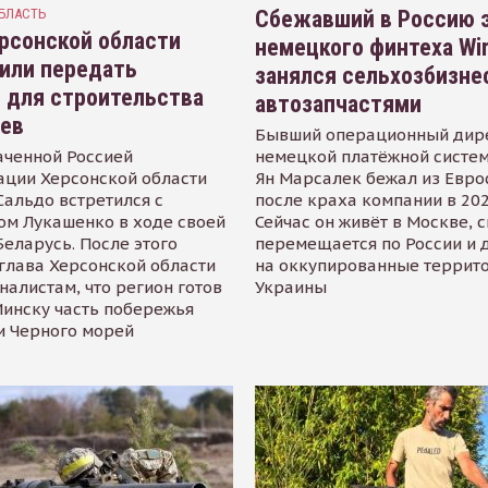
БЛАСТЬ
Сбежавший в Россию э
рсонской области
немецкого финтеха Wi
или передать
занялся сельхозбизне
 для строительства
автозапчастями
иев
Бывший операционный дир
аченной Россией
немецкой платёжной систем
ации Херсонской области
Ян Марсалек бежал из Евр
альдо встретился с
после краха компании в 202
ом Лукашенко в ходе своей
Сейчас он живёт в Москве, 
Беларусь. После этого
перемещается по России и 
глава Херсонской области
на оккупированные террит
налистам, что регион готов
Украины
инску часть побережья
и Черного морей