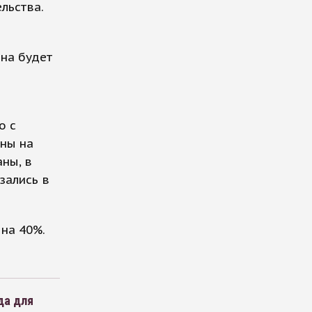
льства.
она будет
о с
ены на
ны, в
зались в
 на 40%.
да для