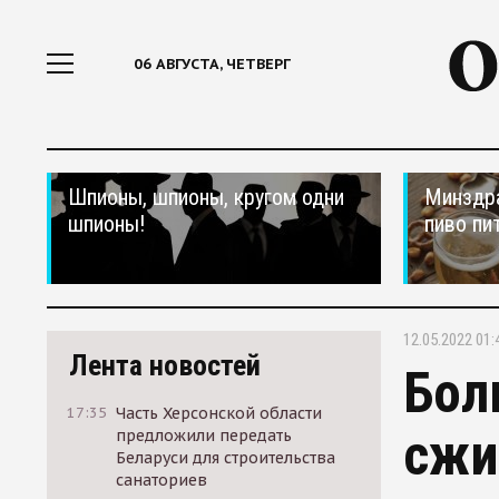
06 АВГУСТА, ЧЕТВЕРГ
Шпионы, шпионы, кругом одни
Минздра
шпионы!
пиво пи
12.05.2022 01:
Лента новостей
Бол
17:35
Часть Херсонской области
сжи
предложили передать
Беларуси для строительства
санаториев