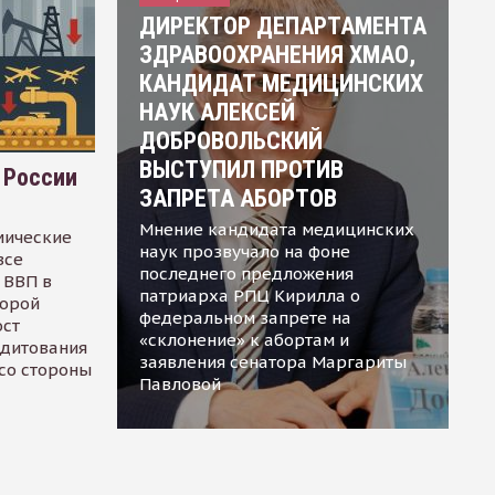
ДИРЕКТОР ДЕПАРТАМЕНТА
ЗДРАВООХРАНЕНИЯ ХМАО,
КАНДИДАТ МЕДИЦИНСКИХ
НАУК АЛЕКСЕЙ
ДОБРОВОЛЬСКИЙ
ВЫСТУПИЛ ПРОТИВ
 России
ЗАПРЕТА АБОРТОВ
Мнение кандидата медицинских
мические
наук прозвучало на фоне
все
последнего предложения
 ВВП в
патриарха РПЦ Кирилла о
торой
федеральном запрете на
ост
«склонение» к абортам и
едитования
заявления сенатора Маргариты
 со стороны
Павловой