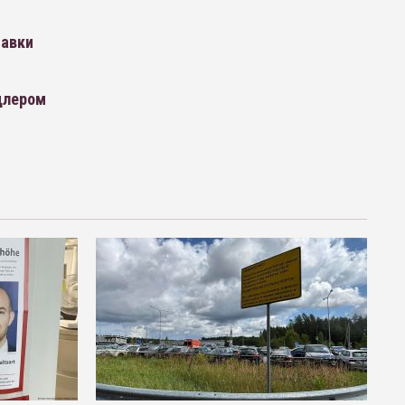
тавки
цлером