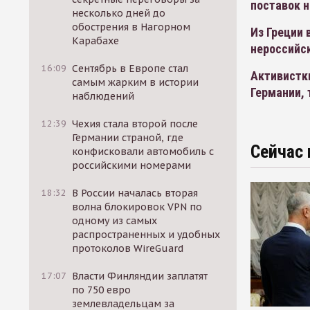
поставок н
несколько дней до
обострения в Нагорном
Из Греции 
Карабахе
нероссийск
16:09
Сентябрь в Европе стал
Активистк
самым жарким в истории
Германии, 
наблюдений
12:39
Чехия стала второй после
Германии страной, где
Сейчас 
конфисковали автомобиль с
российскими номерами
18:32
В России началась вторая
волна блокировок VPN по
одному из самых
распространенных и удобных
протоколов WireGuard
17:07
Власти Финляндии заплатят
по 750 евро
землевладельцам за