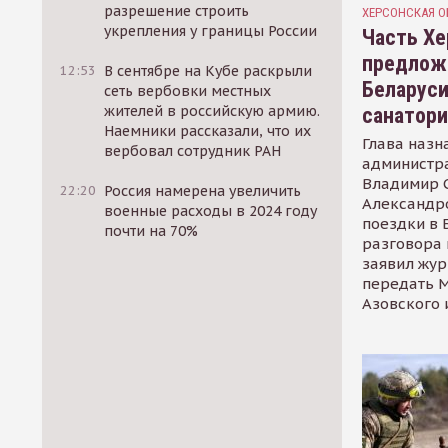
разрешение строить
ХЕРСОНСКАЯ О
укрепления у границы России
Часть Хе
предлож
12:53
В сентябре на Кубе раскрыли
Беларуси
сеть вербовки местных
жителей в российскую армию.
санатор
Наемники рассказали, что их
Глава назн
вербовал сотрудник РАН
администр
Владимир С
22:20
Россия намерена увеличить
Александр
военные расходы в 2024 году
поездки в 
почти на 70%
разговора 
заявил жур
передать М
Азовского 