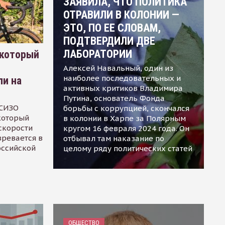
ЗАЯВИЛА, ЧТО ПОЛИТИКА
ОТРАВИЛИ В КОЛОНИИ —
ЭТО, ПО ЕЕ СЛОВАМ,
ПОДТВЕРДИЛИ ДВЕ
ЛАБОРАТОРИИ
 который
Алексей Навальный, один из
наиболее последовательных и
ли на
активных критиков Владимира
Путина, основатель Фонда
 СИЗО
борьбы с коррупцией, скончался
 который
в колонии в Харпе за Полярным
скорости
кругом 16 февраля 2024 года. Он
зревается в
отбывал там наказание по
оссийской
целому ряду политических статей
ОБЩЕСТВО