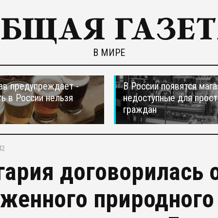
В МИРЕ
в предупреждает -
В России появятся мага
ть в России нельзя
недоступные для прос
граждан
42
гария договорилась 
женного природного 