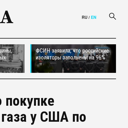
RU
/
EN
зины,
ФСИН заявила, что российские
тых
изоляторы заполнены на 96%
о покупке
газа у США по