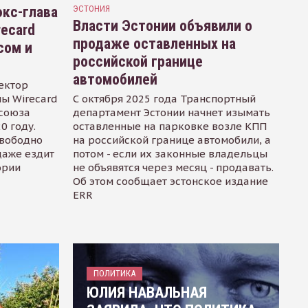
кс-глава
ЭСТОНИЯ
Власти Эстонии объявили о
recard
продаже оставленных на
сом и
российской границе
автомобилей
ектор
ы Wirecard
С октября 2025 года Транспортный
осоюза
департамент Эстонии начнет изымать
0 году.
оставленные на парковке возле КПП
свободно
на российской границе автомобили, а
даже ездит
потом - если их законные владельцы
ории
не объявятся через месяц - продавать.
Об этом сообщает эстонское издание
ERR
ПОЛИТИКА
ЮЛИЯ НАВАЛЬНАЯ