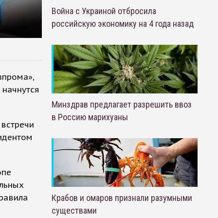
Война с Украиной отбросила
российскую экономику на 4 года назад
зпрома»,
 начнутся
Минздрав предлагает разрешить ввоз
в Россию марихуаны
 встречи
зидентом
опе
альных
дравила
Крабов и омаров признали разумными
существами