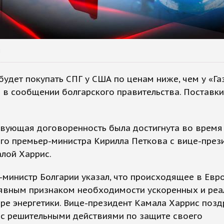
u
будет покупать СПГ у США по ценам ниже, чем у «Га
 в сообщении болгарского правительства. Поставки
твующая договоренность была достигнута во время
го премьер-министра Кирилла Петкова с вице-пре
лой Харрис.
министр Болгарии указал, что происходящее в Евр
 явным признаком необходимости ускоренных и ре
ре энергетики. Вице-президент Камала Харрис поз
 с решительными действиями по защите своего