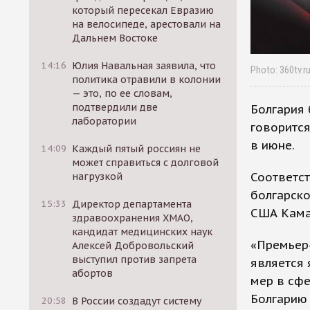
который пересекал Евразию
на велосипеде, арестовали на
Дальнем Востоке
14:16
Юлия Навальная заявила, что
Photo: 360tv.r
политика отравили в колонии
— это, по ее словам,
подтвердили две
Болгария 
лаборатории
говорится
в июне.
14:09
Каждый пятый россиян не
может справиться с долговой
Соответс
нагрузкой
болгарско
15:33
Директор департамента
США Кама
здравоохранения ХМАО,
кандидат медицинских наук
«Премьер-
Алексей Добровольский
выступил против запрета
является
абортов
мер в сфе
Болгарию
20:58
В России создадут систему