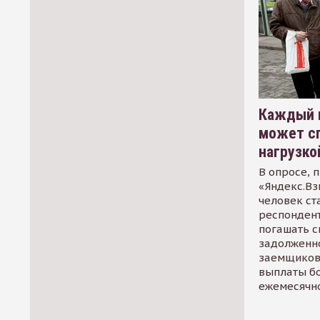
Каждый 
может сп
нагрузко
В опросе, 
«Яндекс.Вз
человек ст
респондент
погашать 
задолженно
заемщиков
выплаты б
ежемесячн