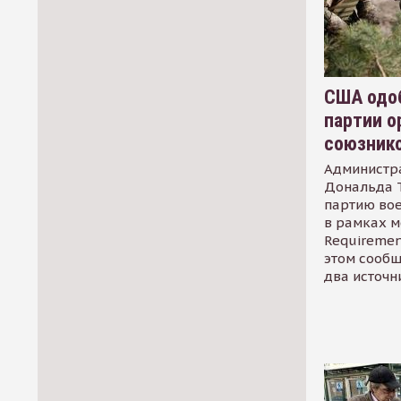
США одоб
партии о
союзник
Администр
Дональда 
партию во
в рамках м
Requirement
этом сообщ
два источн