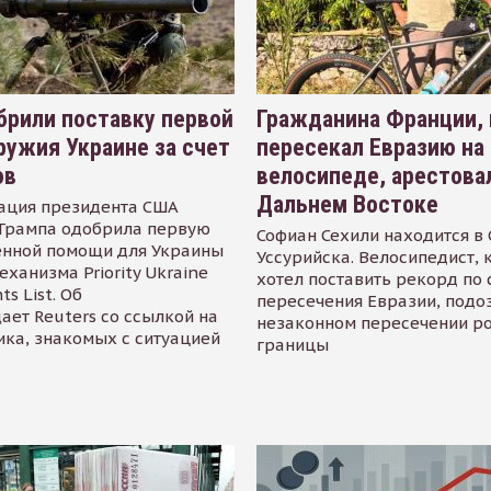
рили поставку первой
Гражданина Франции,
ружия Украине за счет
пересекал Евразию на
ов
велосипеде, арестова
Дальнем Востоке
ация президента США
Трампа одобрила первую
Софиан Сехили находится в
енной помощи для Украины
Уссурийска. Велосипедист,
еханизма Priority Ukraine
хотел поставить рекорд по 
s List. Об
пересечения Евразии, подо
ает Reuters со ссылкой на
незаконном пересечении р
ика, знакомых с ситуацией
границы