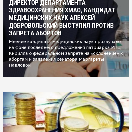
ДИРЕКТОР ДЕПАРТАМЕНТА
ЗДРАВООХРАНЕНИЯ ХМАО, КАНДИДАТ
МЕДИЦИНСКИХ НАУК АЛЕКСЕЙ
ДОБРОВОЛЬСКИЙ ВЫСТУПИЛ ПРОТИВ
ЗАПРЕТА АБОРТОВ
Мнение кандидата медицинских наук прозвучало
на фоне последнего предложения патриарха РПЦ
Кирилла о федеральном запрете на «склонение» к
абортам и заявления сенатора Маргариты
Павловой