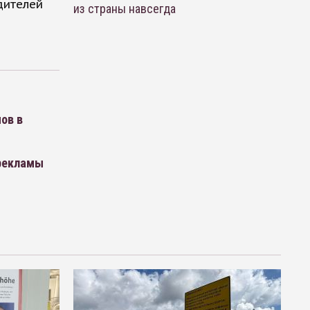
дителей
из страны навсегда
ов в
 рекламы