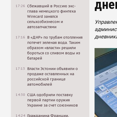
дне
17:26
Сбежавший в Россию экс-
глава немецкого финтеха
Wirecard занялся
Управле
сельхозбизнесом и
автозапчастями
админис
дневник
17:16
В «ДНР» по трубам отопления
потечет зеленая вода. Таким
образом «власти» решили
бороться со сливом воды из
батарей
17:13
Власти Эстонии объявили о
продаже оставленных на
российской границе
автомобилей
14:30
США одобрили поставку
первой партии оружия
Украине за счет союзников
14:24
Гражданина Франции,