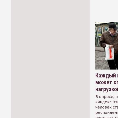
Каждый 
может сп
нагрузко
В опросе, 
«Яндекс.Вз
человек ст
респондент
погашать 