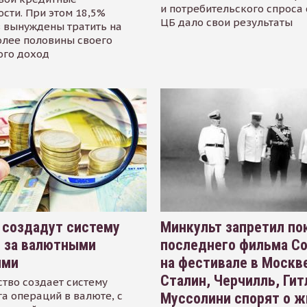
и потребительского спроса
сти. При этом 18,5%
ЦБ дало свои результаты
 вынуждены тратить на
олее половины своего
ого доход
 создадут систему
Минкульт запретил по
я за валютными
последнего фильма С
ями
на фестивале в Москве
Сталин, Черчилль, Гит
тво создает систему
а операций в валюте, с
Муссолини спорят о ж