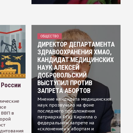
ОБЩЕСТВО
ДИРЕКТОР ДЕПАРТАМЕНТА
ЗДРАВООХРАНЕНИЯ ХМАО,
КАНДИДАТ МЕДИЦИНСКИХ
НАУК АЛЕКСЕЙ
ДОБРОВОЛЬСКИЙ
ВЫСТУПИЛ ПРОТИВ
 России
ЗАПРЕТА АБОРТОВ
Мнение кандидата медицинских
мические
наук прозвучало на фоне
все
последнего предложения
 ВВП в
патриарха РПЦ Кирилла о
торой
федеральном запрете на
ост
«склонение» к абортам и
едитования