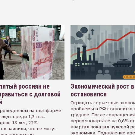
пятый россиян не
Экономический рост в
равиться с долговой
остановился
й
Отрицать серьезные эконо
проблемы в РФ становится 
проведенном на платформе
труднее. После сокращения
гляд» среди 1,2 тыс.
первом квартале на 0,6% в
арше 18 лет, 22%
квартал показал нулевой р
ов заявили, что не могут
экономики. Подавление кр
свои кредитные