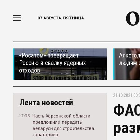
07 АВГУСТА, ПЯТНИЦА
«Росатом» превращает
Алкогол
Россию в свалку ядерных
людям 
отходов
21.10.2021 00:
Лента новостей
ФАС
17:35
Часть Херсонской области
раз
предложили передать
Беларуси для строительства
санаториев