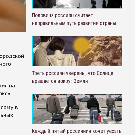
Половина россиян считает
неправильным путь развития страны
городской
ного
Треть россиян уверены, что Солнце
вращается вокруг Земли
жил на
кс».
кламу в
льных
Каждый пятый россиянин хочет уехать