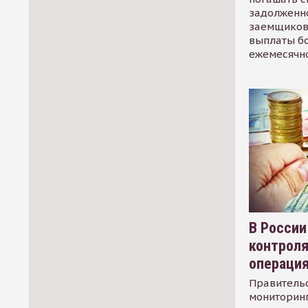
задолженно
заемщиков
выплаты б
ежемесячн
В России
контрол
операци
Правительс
мониторинг