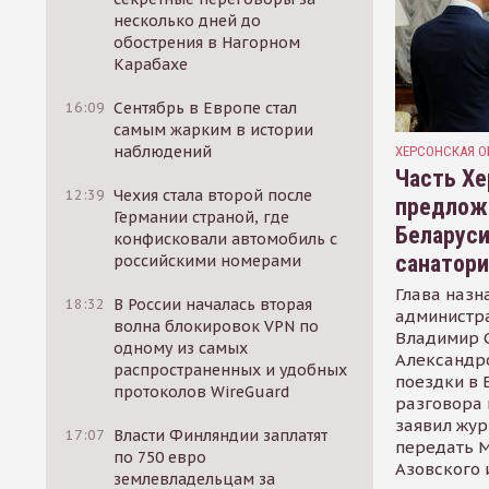
несколько дней до
обострения в Нагорном
Карабахе
16:09
Сентябрь в Европе стал
самым жарким в истории
наблюдений
ХЕРСОНСКАЯ О
Часть Хе
12:39
Чехия стала второй после
предлож
Германии страной, где
Беларуси
конфисковали автомобиль с
санатор
российскими номерами
Глава назн
18:32
В России началась вторая
администр
волна блокировок VPN по
Владимир С
одному из самых
Александр
распространенных и удобных
поездки в 
протоколов WireGuard
разговора 
заявил жур
17:07
Власти Финляндии заплатят
передать М
по 750 евро
Азовского 
землевладельцам за