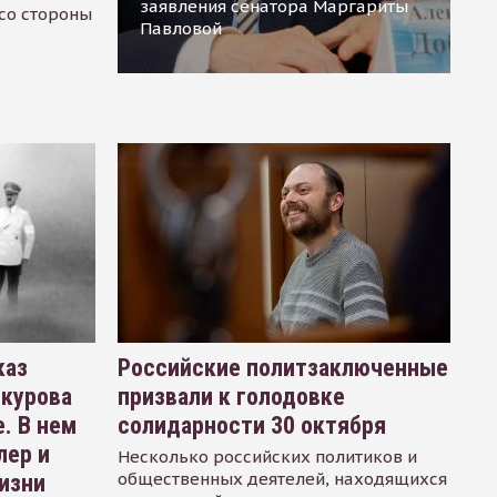
заявления сенатора Маргариты
 со стороны
Павловой
каз
Российские политзаключенные
окурова
призвали к голодовке
. В нем
солидарности 30 октября
лер и
Несколько российских политиков и
общественных деятелей, находящихся
изни