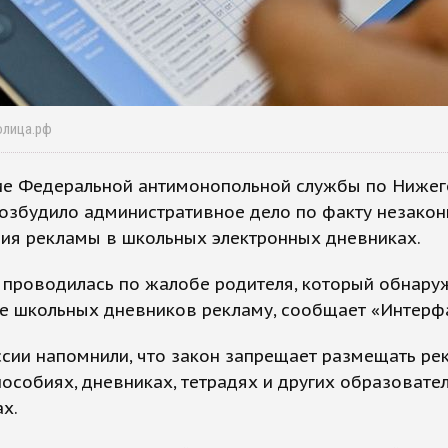
олица.рф
ие Федеральной антимонопольной службы по Ниже
озбудило административное дело по факту незакон
ия рекламы в школьных электронных дневниках.
 проводилась по жалобе родителя, который обнару
е школьных дневников рекламу, сообщает «Интерфа
сии напомнили, что закон запрещает размещать ре
особиях, дневниках, тетрадях и других образовате
х.