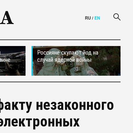
RU
/
EN
и
Россияне скупают йод на
аине
случай ядерной войны
факту незаконного
электронных