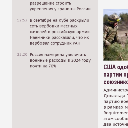
разрешение строить
укрепления у границы России
12:53
В сентябре на Кубе раскрыли
сеть вербовки местных
жителей в российскую армию.
Наемники рассказали, что их
вербовал сотрудник РАН
22:20
Россия намерена увеличить
военные расходы в 2024 году
США одоб
почти на 70%
партии о
союзник
Администр
Дональда 
партию во
в рамках м
Requirement
этом сообщ
два источн