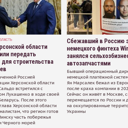
БЛАСТЬ
Сбежавший в Россию э
рсонской области
немецкого финтеха Wi
или передать
занялся сельхозбизне
 для строительства
автозапчастями
иев
Бывший операционный дир
аченной Россией
немецкой платёжной систем
ации Херсонской области
Ян Марсалек бежал из Евр
альдо встретился с
после краха компании в 202
ом Лукашенко в ходе своей
Сейчас он живёт в Москве, 
Беларусь. После этого
перемещается по России и 
глава Херсонской области
на оккупированные террит
налистам, что регион готов
Украины
инску часть побережья
и Черного морей