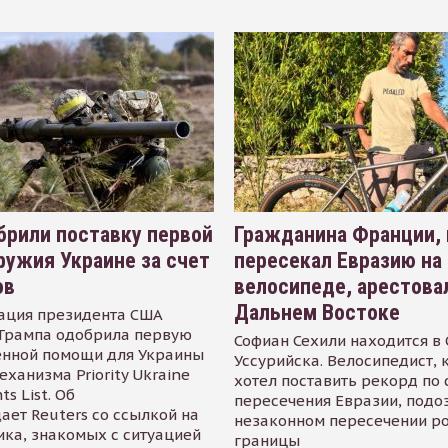
рили поставку первой
Гражданина Франции,
ружия Украине за счет
пересекал Евразию на
ов
велосипеде, арестова
Дальнем Востоке
ация президента США
Трампа одобрила первую
Софиан Сехили находится в
енной помощи для Украины
Уссурийска. Велосипедист,
еханизма Priority Ukraine
хотел поставить рекорд по 
s List. Об
пересечения Евразии, подо
ает Reuters со ссылкой на
незаконном пересечении р
ика, знакомых с ситуацией
границы