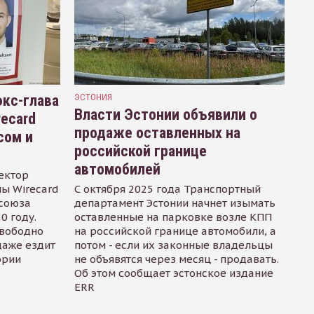
кс-глава
ЭСТОНИЯ
Власти Эстонии объявили о
recard
продаже оставленных на
сом и
российской границе
автомобилей
ектор
ы Wirecard
С октября 2025 года Транспортный
осоюза
департамент Эстонии начнет изымать
0 году.
оставленные на парковке возле КПП
свободно
на российской границе автомобили, а
даже ездит
потом - если их законные владельцы
ории
не объявятся через месяц - продавать.
Об этом сообщает эстонское издание
ERR