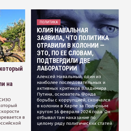
ПОЛИТИКА
ЮЛИЯ НАВАЛЬНАЯ
ЗАЯВИЛА, ЧТО ПОЛИТИКА
ОТРАВИЛИ В КОЛОНИИ —
ЭТО, ПО ЕЕ СЛОВАМ,
ПОДТВЕРДИЛИ ДВЕ
ЛАБОРАТОРИИ
 который
Алексей Навальный, один из
наиболее последовательных и
ли на
активных критиков Владимира
Путина, основатель Фонда
 СИЗО
борьбы с коррупцией, скончался
 который
в колонии в Харпе за Полярным
скорости
кругом 16 февраля 2024 года. Он
зревается в
отбывал там наказание по
оссийской
целому ряду политических статей