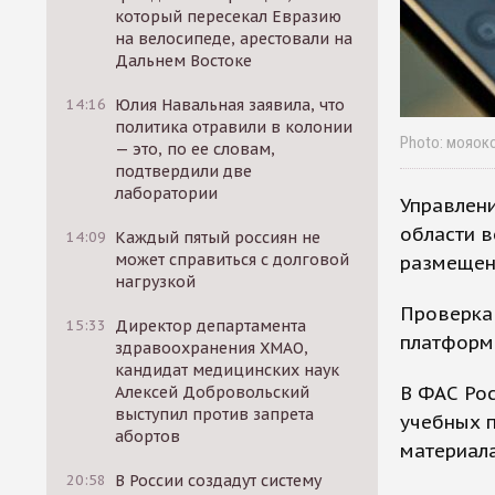
который пересекал Евразию
на велосипеде, арестовали на
Дальнем Востоке
14:16
Юлия Навальная заявила, что
политика отравили в колонии
Photo: мояок
— это, по ее словам,
подтвердили две
лаборатории
Управлен
области в
14:09
Каждый пятый россиян не
может справиться с долговой
размещен
нагрузкой
Проверка
15:33
Директор департамента
платформ
здравоохранения ХМАО,
кандидат медицинских наук
В ФАС Рос
Алексей Добровольский
выступил против запрета
учебных п
абортов
материала
20:58
В России создадут систему