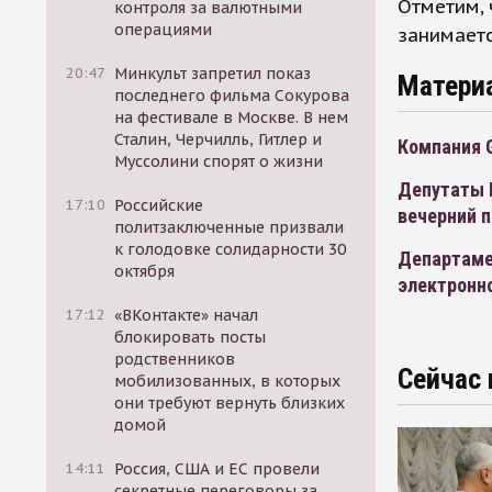
Отметим, 
контроля за валютными
операциями
занимаетс
20:47
Минкульт запретил показ
Матери
последнего фильма Сокурова
на фестивале в Москве. В нем
Сталин, Черчилль, Гитлер и
Компания 
Муссолини спорят о жизни
Депутаты 
17:10
Российские
вечерний 
политзаключенные призвали
к голодовке солидарности 30
Департаме
октября
электронн
17:12
«ВКонтакте» начал
блокировать посты
родственников
Сейчас 
мобилизованных, в которых
они требуют вернуть близких
домой
14:11
Россия, США и ЕС провели
секретные переговоры за