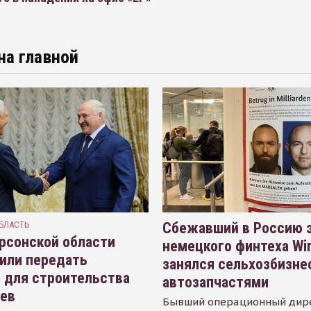
на главной
БЛАСТЬ
Сбежавший в Россию э
рсонской области
немецкого финтеха Wi
или передать
занялся сельхозбизне
 для строительства
автозапчастями
иев
Бывший операционный дир