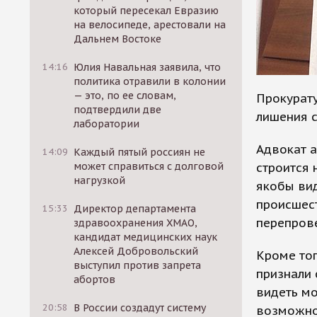
который пересекал Евразию
на велосипеде, арестовали на
Дальнем Востоке
14:16
Юлия Навальная заявила, что
политика отравили в колонии
— это, по ее словам,
Прокурату
подтвердили две
лишения с
лаборатории
Адвокат а
14:09
Каждый пятый россиян не
строится 
может справиться с долговой
нагрузкой
якобы вид
происшест
15:33
Директор департамента
перепрове
здравоохранения ХМАО,
кандидат медицинских наук
Алексей Добровольский
Кроме тог
выступил против запрета
признали 
абортов
видеть мо
20:58
В России создадут систему
возможно