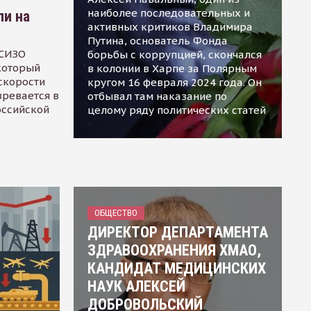
наиболее последовательных и
ли на
активных критиков Владимира
Путина, основатель Фонда
 СИЗО
борьбы с коррупцией, скончался
 который
в колонии в Харпе за Полярным
скорости
кругом 16 февраля 2024 года. Он
зревается в
отбывал там наказание по
оссийской
целому ряду политических статей
ОБЩЕСТВО
ДИРЕКТОР ДЕПАРТАМЕНТА
ЗДРАВООХРАНЕНИЯ ХМАО,
КАНДИДАТ МЕДИЦИНСКИХ
НАУК АЛЕКСЕЙ
ДОБРОВОЛЬСКИЙ