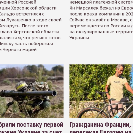
аченной Россией
немецкой платёжной систем
ации Херсонской области
Ян Марсалек бежал из Евр
альдо встретился с
после краха компании в 202
ом Лукашенко в ходе своей
Сейчас он живёт в Москве, 
Беларусь. После этого
перемещается по России и 
глава Херсонской области
на оккупированные террит
налистам, что регион готов
Украины
инску часть побережья
и Черного морей
рили поставку первой
Гражданина Франции,
ружия Украине за счет
пересекал Евразию на