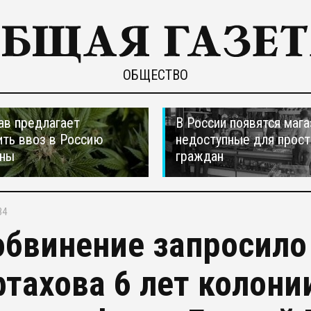
ОБЩЕСТВО
ав предлагает
В России появятся мага
ть ввоз в Россию
недоступные для прос
аны
граждан
34
обвинение запросило
тахова 6 лет колонии