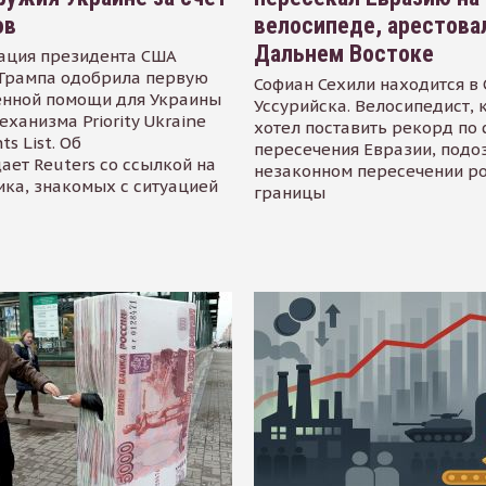
ов
велосипеде, арестова
Дальнем Востоке
ация президента США
Трампа одобрила первую
Софиан Сехили находится в
енной помощи для Украины
Уссурийска. Велосипедист,
еханизма Priority Ukraine
хотел поставить рекорд по 
s List. Об
пересечения Евразии, подо
ает Reuters со ссылкой на
незаконном пересечении р
ика, знакомых с ситуацией
границы