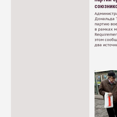
союзник
Администр
Дональда 
партию во
в рамках м
Requirement
этом сообщ
два источн