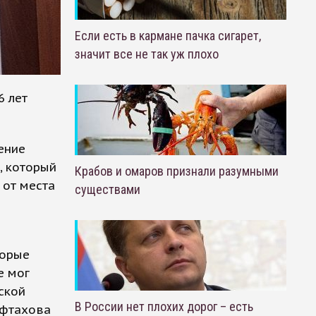
Если есть в кармане пачка сигарет,
значит все не так уж плохо
6 лет
ение
, который
Крабов и омаров признали разумными
 от места
существами
.
торые
е мог
ской
В России нет плохих дорог – есть
ифтахова