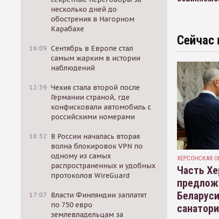
несколько дней до
обострения в Нагорном
Карабахе
Сейчас 
16:09
Сентябрь в Европе стал
самым жарким в истории
наблюдений
12:39
Чехия стала второй после
Германии страной, где
конфисковали автомобиль с
российскими номерами
18:32
В России началась вторая
волна блокировок VPN по
одному из самых
ХЕРСОНСКАЯ О
распространенных и удобных
Часть Хе
протоколов WireGuard
предлож
Беларуси
17:07
Власти Финляндии заплатят
по 750 евро
санатор
землевладельцам за