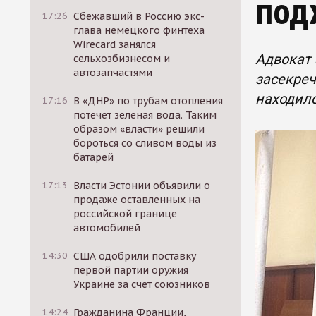
под
17:26
Сбежавший в Россию экс-
глава немецкого финтеха
Wirecard занялся
Адвокат 
сельхозбизнесом и
автозапчастями
засекреч
находилс
17:16
В «ДНР» по трубам отопления
потечет зеленая вода. Таким
образом «власти» решили
бороться со сливом воды из
батарей
17:13
Власти Эстонии объявили о
продаже оставленных на
российской границе
автомобилей
14:30
США одобрили поставку
первой партии оружия
Украине за счет союзников
14:24
Гражданина Франции,