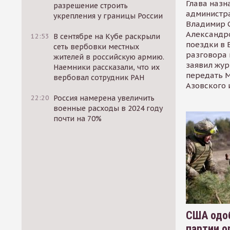
Глава назн
разрешение строить
администр
укрепления у границы России
Владимир С
Александр
12:53
В сентябре на Кубе раскрыли
поездки в 
сеть вербовки местных
разговора 
жителей в российскую армию.
заявил жур
Наемники рассказали, что их
передать М
вербовал сотрудник РАН
Азовского 
22:20
Россия намерена увеличить
военные расходы в 2024 году
почти на 70%
США одоб
партии о