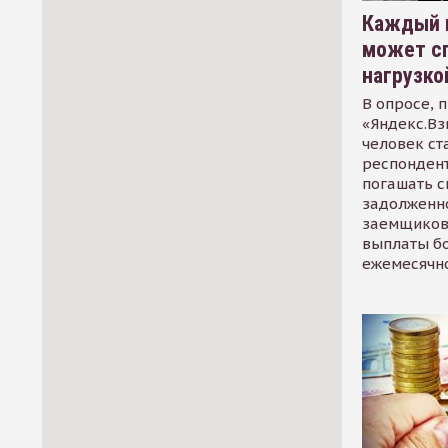
Каждый 
может сп
нагрузко
В опросе, 
«Яндекс.Вз
человек ст
респондент
погашать 
задолженно
заемщиков
выплаты б
ежемесячн