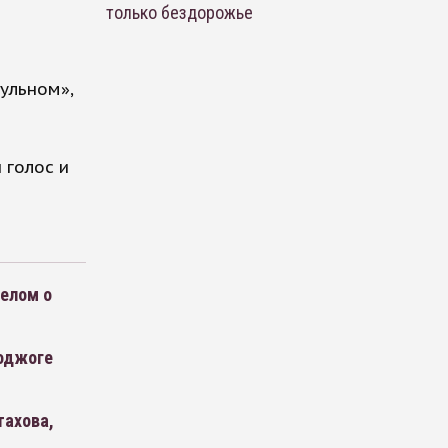
только бездорожье
ульном»,
 голос и
делом о
поджоге
тахова,