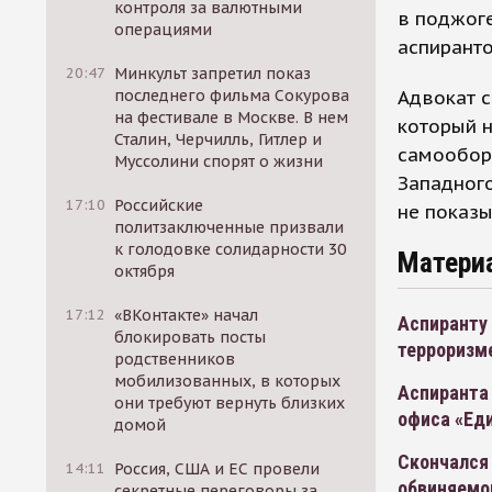
контроля за валютными
в поджоге
операциями
аспиранто
20:47
Минкульт запретил показ
Адвокат 
последнего фильма Сокурова
на фестивале в Москве. В нем
который 
Сталин, Черчилль, Гитлер и
самооборо
Муссолини спорят о жизни
Западного
17:10
Российские
не показы
политзаключенные призвали
к голодовке солидарности 30
Матери
октября
17:12
«ВКонтакте» начал
Аспиранту
блокировать посты
терроризм
родственников
мобилизованных, в которых
Аспиранта 
они требуют вернуть близких
офиса «Ед
домой
Скончался
14:11
Россия, США и ЕС провели
обвиняемог
секретные переговоры за