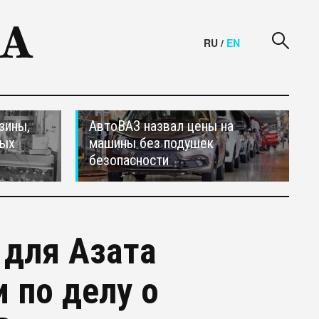
RU
/
EN
зины,
АвтоВАЗ назвал цены на
тых
машины без подушек
безопасности
 для Азата
 по делу о