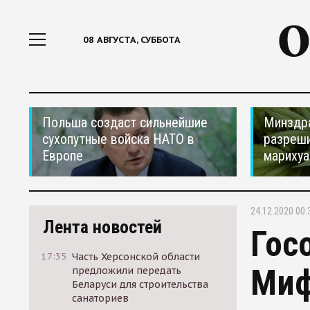
08 АВГУСТА, СУББОТА
Польша создаст сильнейшие
Минздр
сухопутные войска НАТО в
разреши
Европе
мариху
24.12.2020 00:
Лента новостей
Гос
17:35
Часть Херсонской области
Миф
предложили передать
Беларуси для строительства
санаториев