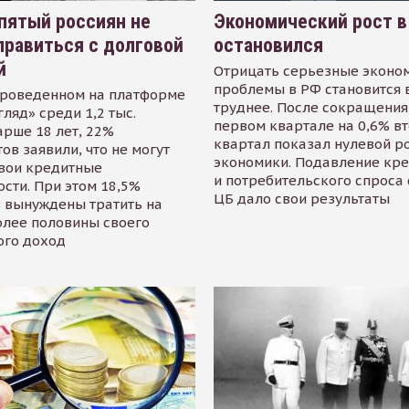
пятый россиян не
Экономический рост в
равиться с долговой
остановился
й
Отрицать серьезные эконо
проблемы в РФ становится 
проведенном на платформе
труднее. После сокращения
гляд» среди 1,2 тыс.
первом квартале на 0,6% в
арше 18 лет, 22%
квартал показал нулевой р
ов заявили, что не могут
экономики. Подавление кр
свои кредитные
и потребительского спроса
сти. При этом 18,5%
ЦБ дало свои результаты
 вынуждены тратить на
олее половины своего
ого доход