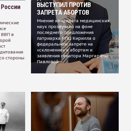
ВЫСТУПИЛ ПРОТИВ
 России
ЗАПРЕТА АБОРТОВ
Мнение кандидата медицинских
мические
наук прозвучало на фоне
все
последнего предложения
 ВВП в
патриарха РПЦ Кирилла о
торой
федеральном запрете на
ост
«склонение» к абортам и
едитования
заявления сенатора Маргариты
 со стороны
Павловой