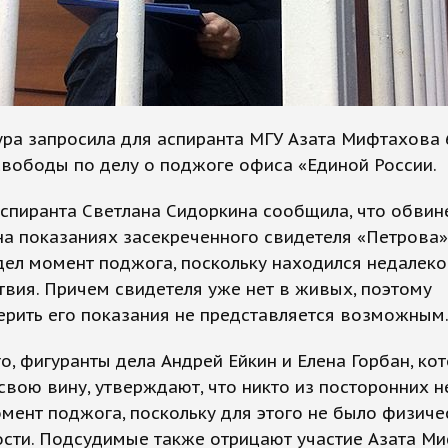
ра запросила для аспиранта МГУ Азата Мифтахова 
вободы по делу о поджоге офиса «Единой России.
спиранта Светлана Сидоркина сообщила, что обвин
на показаниях засекреченного свидетеля «Петрова»
ел момент поджога, поскольку находился недалеко
вия. Причем свидетеля уже нет в живых, поэтому
рить его показания не представляется возможным
о, фигуранты дела Андрей Ейкин и Елена Горбан, ко
свою вину, утверждают, что никто из посторонних н
мент поджога, поскольку для этого не было физиче
сти. Подсудимые также отрицают участие Азата М