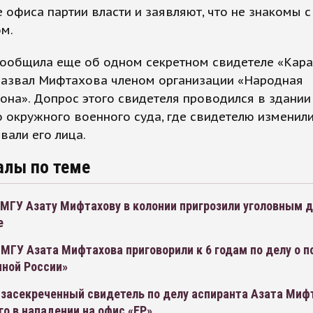
 офиса партии власти и заявляют, что не знакомы с
м.
сообщила еще об одном секретном свидетеле «Кара
назвал Мифтахова членом организации «Народная
на». Допрос этого свидетеля проводился в здании
 окружного военного суда, где свидетелю изменили
вали его лица.
алы по теме
 МГУ Азату Мифтахову в колонии пригрозили уголовным 
е
МГУ Азата Мифтахова приговорили к 6 годам по делу о 
иной России»
 засекреченный свидетель по делу аспиранта Азата Миф
о в нападении на офис «ЕР»