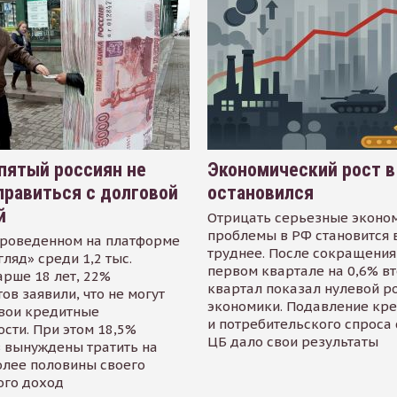
пятый россиян не
Экономический рост в
равиться с долговой
остановился
й
Отрицать серьезные эконо
проблемы в РФ становится 
проведенном на платформе
труднее. После сокращения
гляд» среди 1,2 тыс.
первом квартале на 0,6% в
арше 18 лет, 22%
квартал показал нулевой р
ов заявили, что не могут
экономики. Подавление кр
свои кредитные
и потребительского спроса
сти. При этом 18,5%
ЦБ дало свои результаты
 вынуждены тратить на
олее половины своего
ого доход