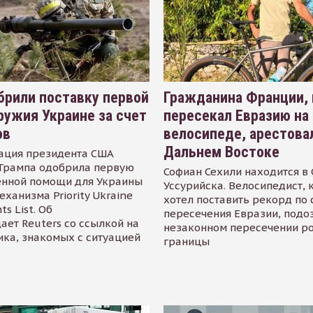
рили поставку первой
Гражданина Франции,
ружия Украине за счет
пересекал Евразию на
ов
велосипеде, арестова
Дальнем Востоке
ация президента США
Трампа одобрила первую
Софиан Сехили находится в
енной помощи для Украины
Уссурийска. Велосипедист,
еханизма Priority Ukraine
хотел поставить рекорд по 
s List. Об
пересечения Евразии, подо
ает Reuters со ссылкой на
незаконном пересечении р
ика, знакомых с ситуацией
границы