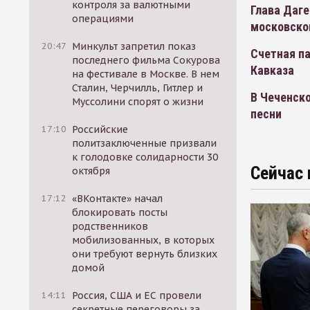
контроля за валютными
Глава Даге
операциями
московско
20:47
Минкульт запретил показ
Счетная па
последнего фильма Сокурова
Кавказа
на фестивале в Москве. В нем
Сталин, Черчилль, Гитлер и
В Чеченск
Муссолини спорят о жизни
песни
17:10
Российские
политзаключенные призвали
к голодовке солидарности 30
Сейчас 
октября
17:12
«ВКонтакте» начал
блокировать посты
родственников
мобилизованных, в которых
они требуют вернуть близких
домой
14:11
Россия, США и ЕС провели
секретные переговоры за