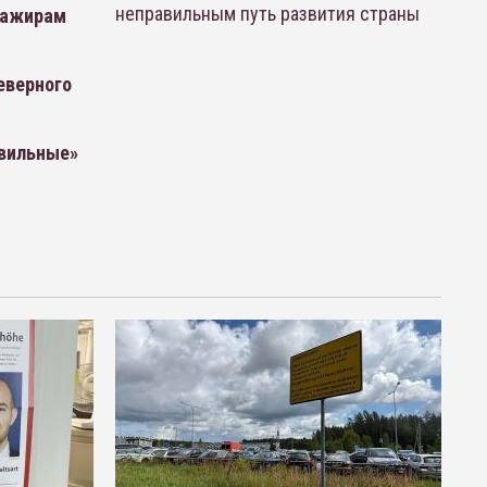
неправильным путь развития страны
ссажирам
еверного
авильные»