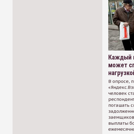
Каждый 
может сп
нагрузко
В опросе, 
«Яндекс.Вз
человек ст
респондент
погашать 
задолженно
заемщиков
выплаты б
ежемесячн