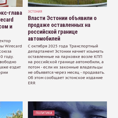
кс-глава
ЭСТОНИЯ
Власти Эстонии объявили о
recard
продаже оставленных на
сом и
российской границе
автомобилей
ектор
ы Wirecard
С октября 2025 года Транспортный
осоюза
департамент Эстонии начнет изымать
0 году.
оставленные на парковке возле КПП
свободно
на российской границе автомобили, а
даже ездит
потом - если их законные владельцы
ории
не объявятся через месяц - продавать.
Об этом сообщает эстонское издание
ERR
ПОЛИТИКА