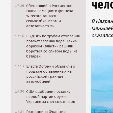
чел
17:26
Сбежавший в Россию экс-
глава немецкого финтеха
Wirecard занялся
В Назран
сельхозбизнесом и
автозапчастями
меньшей 
оказалс
17:16
В «ДНР» по трубам отопления
потечет зеленая вода. Таким
образом «власти» решили
бороться со сливом воды из
батарей
17:13
Власти Эстонии объявили о
продаже оставленных на
российской границе
автомобилей
14:30
США одобрили поставку
первой партии оружия
Украине за счет союзников
14:24
Гражданина Франции,