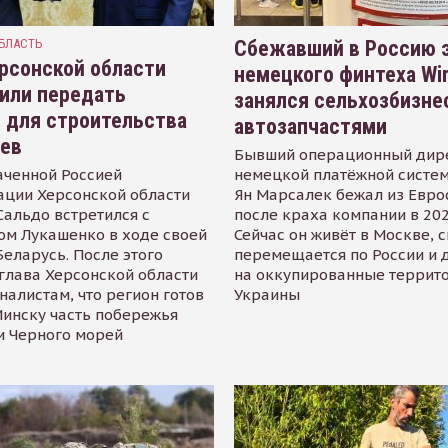
БЛАСТЬ
Сбежавший в Россию э
рсонской области
немецкого финтеха Wi
или передать
занялся сельхозбизне
 для строительства
автозапчастями
иев
Бывший операционный дир
аченной Россией
немецкой платёжной систем
ации Херсонской области
Ян Марсалек бежал из Евр
альдо встретился с
после краха компании в 202
ом Лукашенко в ходе своей
Сейчас он живёт в Москве, 
Беларусь. После этого
перемещается по России и 
глава Херсонской области
на оккупированные террит
налистам, что регион готов
Украины
инску часть побережья
и Черного морей