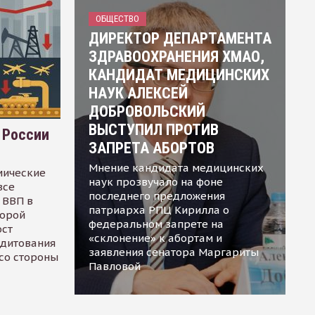
ОБЩЕСТВО
ДИРЕКТОР ДЕПАРТАМЕНТА
ЗДРАВООХРАНЕНИЯ ХМАО,
КАНДИДАТ МЕДИЦИНСКИХ
НАУК АЛЕКСЕЙ
ДОБРОВОЛЬСКИЙ
ВЫСТУПИЛ ПРОТИВ
 России
ЗАПРЕТА АБОРТОВ
Мнение кандидата медицинских
мические
наук прозвучало на фоне
все
последнего предложения
 ВВП в
патриарха РПЦ Кирилла о
торой
федеральном запрете на
ост
«склонение» к абортам и
едитования
заявления сенатора Маргариты
 со стороны
Павловой