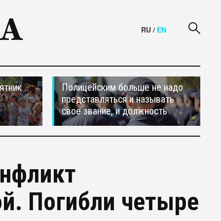
RU
/
EN
ятник
Полицейским больше не надо
представляться и называть
свое звание, и должность
онфликт
й. Погибли четыре