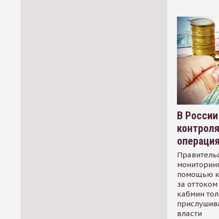
В России
контрол
операци
Правительс
мониторинг
помощью к
за оттоком 
кабмин тол
прислушив
власти