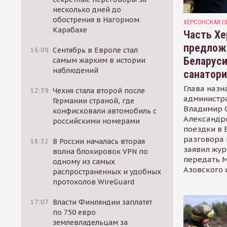
несколько дней до
обострения в Нагорном
ХЕРСОНСКАЯ О
Карабахе
Часть Хе
предлож
16:09
Сентябрь в Европе стал
Беларуси
самым жарким в истории
наблюдений
санатор
Глава назн
12:39
Чехия стала второй после
администр
Германии страной, где
Владимир С
конфисковали автомобиль с
Александр
российскими номерами
поездки в 
разговора 
18:32
В России началась вторая
заявил жур
волна блокировок VPN по
передать М
одному из самых
Азовского 
распространенных и удобных
протоколов WireGuard
17:07
Власти Финляндии заплатят
по 750 евро
землевладельцам за