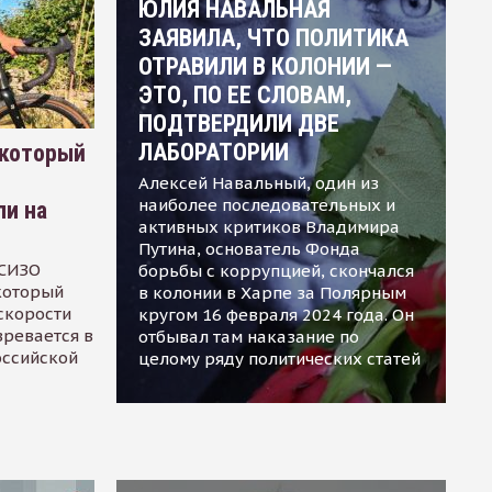
ЮЛИЯ НАВАЛЬНАЯ
ЗАЯВИЛА, ЧТО ПОЛИТИКА
ОТРАВИЛИ В КОЛОНИИ —
ЭТО, ПО ЕЕ СЛОВАМ,
ПОДТВЕРДИЛИ ДВЕ
ЛАБОРАТОРИИ
 который
Алексей Навальный, один из
наиболее последовательных и
ли на
активных критиков Владимира
Путина, основатель Фонда
 СИЗО
борьбы с коррупцией, скончался
 который
в колонии в Харпе за Полярным
скорости
кругом 16 февраля 2024 года. Он
зревается в
отбывал там наказание по
оссийской
целому ряду политических статей