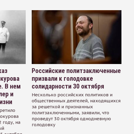
каз
Российские политзаключенные
окурова
призвали к голодовке
. В нем
солидарности 30 октября
лер и
Несколько российских политиков и
общественных деятелей, находящихся
изни
за решеткой и признанных
ретило
политзаключенными, заявили, что
Сокурова
проведут 30 октября однодневную
 году, на
голодовку
ый