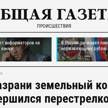
ПРОИСШЕСТВИЯ
ет информаторов на
В России заржавел пам
 языке
нержавеющему рублю
58
азрани земельный к
ершился перестрелко