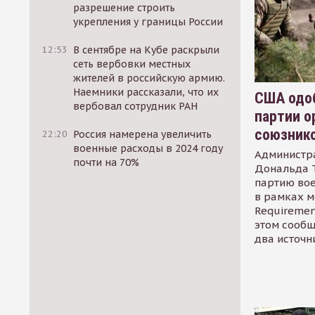
разрешение строить
укрепления у границы России
12:53
В сентябре на Кубе раскрыли
сеть вербовки местных
жителей в российскую армию.
Наемники рассказали, что их
США одоб
вербовал сотрудник РАН
партии о
союзник
22:20
Россия намерена увеличить
военные расходы в 2024 году
Администр
почти на 70%
Дональда 
партию во
в рамках м
Requirement
этом сообщ
два источн