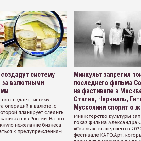
 создадут систему
Минкульт запретил по
я за валютными
последнего фильма С
ями
на фестивале в Москве
Сталин, Черчилль, Гит
тво создает систему
а операций в валюте, с
Муссолини спорят о ж
оторой планирует следить
Министерство культуры зап
капитала из России. На это
показ фильма Александра 
кнуло нежелание бизнеса
«Сказка», вышедшего в 2022
аться к предупреждениям
фестивале КАРО.Арт, котор