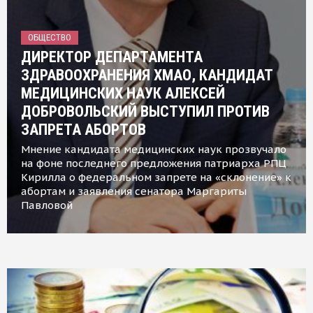
ОБЩЕСТВО
ДИРЕКТОР ДЕПАРТАМЕНТА
ЗДРАВООХРАНЕНИЯ ХМАО, КАНДИДАТ
МЕДИЦИНСКИХ НАУК АЛЕКСЕЙ
ДОБРОВОЛЬСКИЙ ВЫСТУПИЛ ПРОТИВ
ЗАПРЕТА АБОРТОВ
Мнение кандидата медицинских наук прозвучало
на фоне последнего предложения патриарха РПЦ
Кирилла о федеральном запрете на «склонение» к
абортам и заявления сенатора Маргариты
Павловой