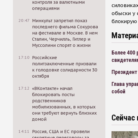
контроля за валютными
силовиках
операциями
обыски у 
блокирую 
20:47
Минкульт запретил показ
последнего фильма Сокурова
на фестивале в Москве. В нем
Матери
Сталин, Черчилль, Гитлер и
Муссолини спорят о жизни
Более 400 
17:10
Российские
свидетеля
политзаключенные призвали
к голодовке солидарности 30
Президент 
октября
Глава упра
17:12
«ВКонтакте» начал
собой
блокировать посты
родственников
мобилизованных, в которых
они требуют вернуть близких
Сейчас 
домой
14:11
Россия, США и ЕС провели
секретные переговоры за