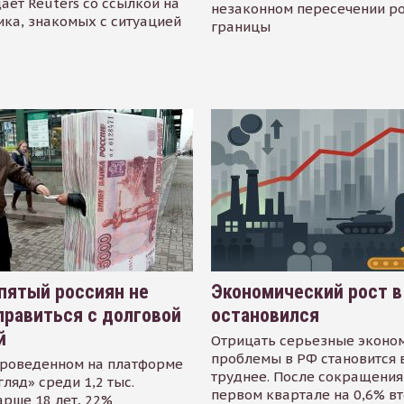
ает Reuters со ссылкой на
незаконном пересечении р
ика, знакомых с ситуацией
границы
пятый россиян не
Экономический рост в
равиться с долговой
остановился
й
Отрицать серьезные эконо
проблемы в РФ становится 
проведенном на платформе
труднее. После сокращения
гляд» среди 1,2 тыс.
первом квартале на 0,6% в
арше 18 лет, 22%