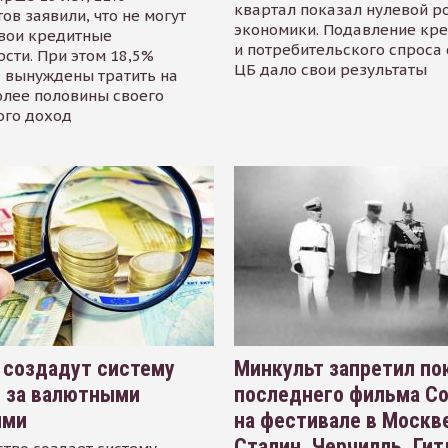
квартал показал нулевой р
ов заявили, что не могут
экономики. Подавление кр
свои кредитные
и потребительского спроса
сти. При этом 18,5%
ЦБ дало свои результаты
 вынуждены тратить на
олее половины своего
ого доход
 создадут систему
Минкульт запретил по
я за валютными
последнего фильма С
ями
на фестивале в Москве
Сталин, Черчилль, Гит