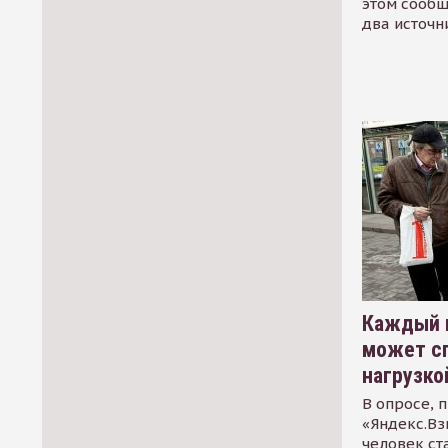
этом сообщ
два источн
Каждый 
может сп
нагрузко
В опросе, 
«Яндекс.Вз
человек ст