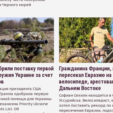
и Черного морей
рили поставку первой
Гражданина Франции,
ружия Украине за счет
пересекал Евразию на
ов
велосипеде, арестова
Дальнем Востоке
ация президента США
Трампа одобрила первую
Софиан Сехили находится в
енной помощи для Украины
Уссурийска. Велосипедист,
еханизма Priority Ukraine
хотел поставить рекорд по 
s List. Об
пересечения Евразии, подо