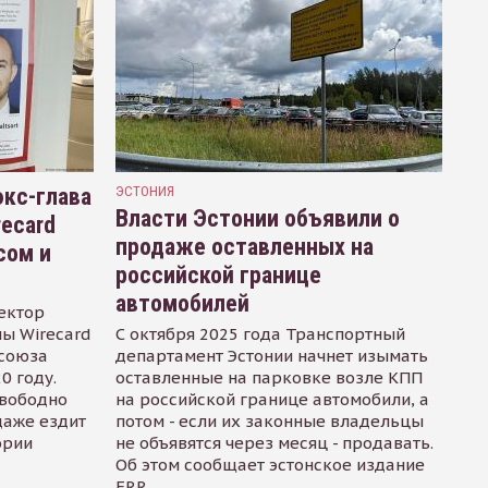
кс-глава
ЭСТОНИЯ
Власти Эстонии объявили о
recard
продаже оставленных на
сом и
российской границе
автомобилей
ектор
ы Wirecard
С октября 2025 года Транспортный
осоюза
департамент Эстонии начнет изымать
0 году.
оставленные на парковке возле КПП
свободно
на российской границе автомобили, а
даже ездит
потом - если их законные владельцы
ории
не объявятся через месяц - продавать.
Об этом сообщает эстонское издание
ERR