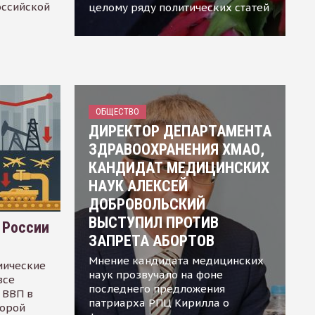
оссийской
целому ряду политических статей
ОБЩЕСТВО
ДИРЕКТОР ДЕПАРТАМЕНТА
ЗДРАВООХРАНЕНИЯ ХМАО,
КАНДИДАТ МЕДИЦИНСКИХ
НАУК АЛЕКСЕЙ
ДОБРОВОЛЬСКИЙ
ВЫСТУПИЛ ПРОТИВ
 России
ЗАПРЕТА АБОРТОВ
Мнение кандидата медицинских
мические
наук прозвучало на фоне
все
последнего предложения
 ВВП в
патриарха РПЦ Кирилла о
торой