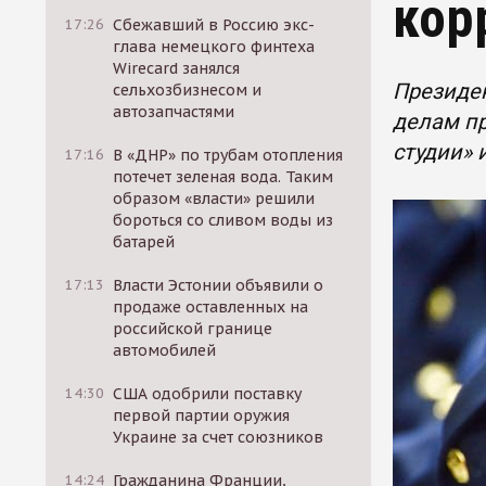
кор
17:26
Сбежавший в Россию экс-
глава немецкого финтеха
Wirecard занялся
Президен
сельхозбизнесом и
автозапчастями
делам пр
студии» 
17:16
В «ДНР» по трубам отопления
потечет зеленая вода. Таким
образом «власти» решили
бороться со сливом воды из
батарей
17:13
Власти Эстонии объявили о
продаже оставленных на
российской границе
автомобилей
14:30
США одобрили поставку
первой партии оружия
Украине за счет союзников
14:24
Гражданина Франции,