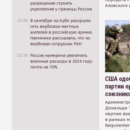
разрешение строить
Азовского 
укрепления у границы России
12:53
В сентябре на Кубе раскрыли
сеть вербовки местных
жителей в российскую армию.
Наемники рассказали, что их
вербовал сотрудник РАН
22:20
Россия намерена увеличить
военные расходы в 2024 году
почти на 70%
США одоб
партии о
союзник
Администр
Дональда 
партию во
в рамках м
Requirement