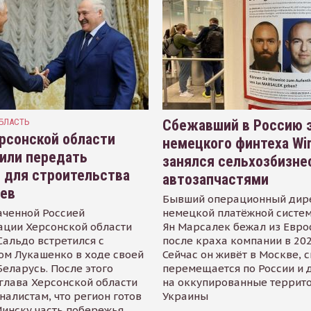
БЛАСТЬ
Сбежавший в Россию э
рсонской области
немецкого финтеха Wi
или передать
занялся сельхозбизне
 для строительства
автозапчастями
иев
Бывший операционный дир
аченной Россией
немецкой платёжной систем
ации Херсонской области
Ян Марсалек бежал из Евр
альдо встретился с
после краха компании в 202
ом Лукашенко в ходе своей
Сейчас он живёт в Москве, 
Беларусь. После этого
перемещается по России и 
глава Херсонской области
на оккупированные террит
налистам, что регион готов
Украины
инску часть побережья