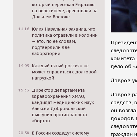
который пересекал Евразию
на велосипеде, арестовали на
Дальнем Востоке
14:16
Юлия Навальная заявила, что
политика отравили в колонии
— это, по ее словам,
Президент
подтвердили две
следоват
лаборатории
комитета 
дело об «
14:09
Каждый пятый россиян не
может справиться с долговой
нагрузкой
Лавров ук
15:33
Директор департамента
Лавров р
здравоохранения ХМАО,
средств, 
кандидат медицинских наук
Алексей Добровольский
он возгла
выступил против запрета
доходов 
абортов
следоват
20:58
В России создадут систему
граждан 