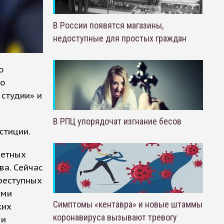
В России появятся магазины,
недоступные для простых граждан
о
го
студии» и
В РПЦ упорядочат изгнание бесов
стиции.
жетных
ва. Сейчас
реступных
ами
Симптомы «кентавра» и новые штаммы
ких
коронавируса вызывают тревогу
 и