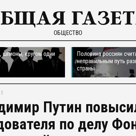
ОБЩЕСТВО
 шпионы, кругом одни
Половина россиян счит
!
неправильным путь раз
страны
12
димир Путин повысил
дователя по делу Фо