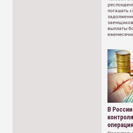
респондент
погашать 
задолженно
заемщиков
выплаты б
ежемесячн
В России
контрол
операци