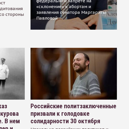
федеральном запрете на
ост
«склонение» к абортам и
едитования
заявления сенатора Маргариты
 со стороны
Павловой
каз
Российские политзаключенные
окурова
призвали к голодовке
. В нем
солидарности 30 октября
лер и