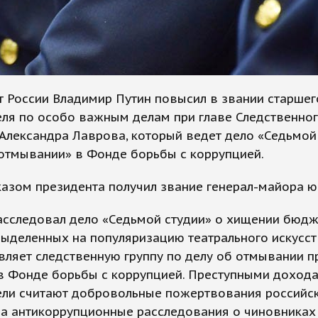
 России Владимир Путин повысил в звании старшег
еля по особо важным делам при главе Следственно
Александра Лаврова, который ведет дело «Седьмой 
отмывании» в Фонде борьбы с коррупцией.
азом президента получил звание генерал-майора ю
асследовал дело «Седьмой студии» о хищении бюд
выделенных на популяризацию театрального искусст
вляет следственную группу по делу об отмывании п
в Фонде борьбы с коррупцией. Преступными доход
ели считают добровольные пожертвования российс
на антикоррупционные расследования о чиновниках