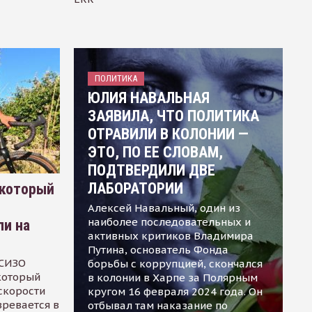
ПОЛИТИКА
ЮЛИЯ НАВАЛЬНАЯ
ЗАЯВИЛА, ЧТО ПОЛИТИКА
ОТРАВИЛИ В КОЛОНИИ —
ЭТО, ПО ЕЕ СЛОВАМ,
ПОДТВЕРДИЛИ ДВЕ
ЛАБОРАТОРИИ
 который
Алексей Навальный, один из
наиболее последовательных и
ли на
активных критиков Владимира
Путина, основатель Фонда
 СИЗО
борьбы с коррупцией, скончался
 который
в колонии в Харпе за Полярным
скорости
кругом 16 февраля 2024 года. Он
зревается в
отбывал там наказание по