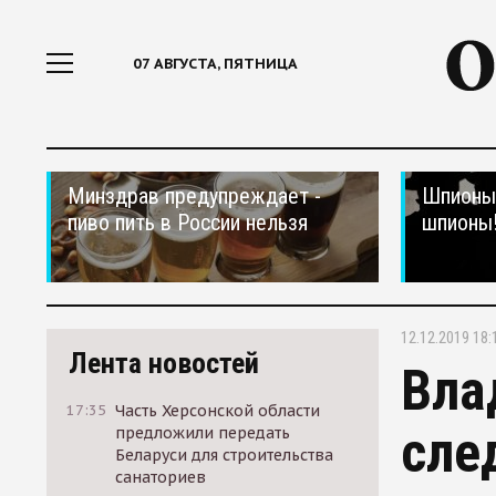
07 АВГУСТА, ПЯТНИЦА
Минздрав предупреждает -
Шпионы,
пиво пить в России нельзя
шпионы
12.12.2019 18:
Лента новостей
Вла
17:35
Часть Херсонской области
сле
предложили передать
Беларуси для строительства
санаториев