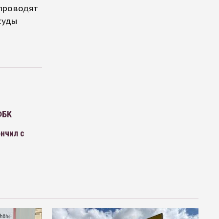
 проводят
суды
ФБК
нчил с