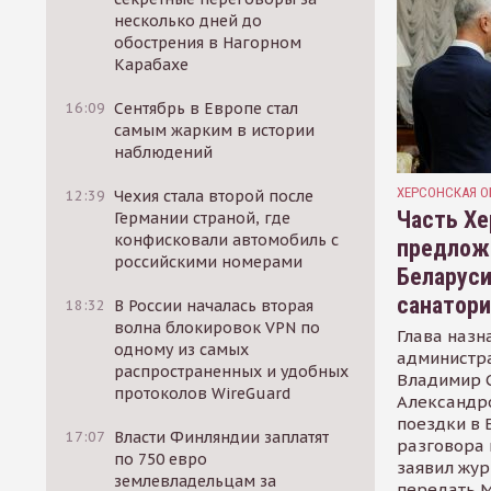
несколько дней до
обострения в Нагорном
Карабахе
16:09
Сентябрь в Европе стал
самым жарким в истории
наблюдений
ХЕРСОНСКАЯ О
12:39
Чехия стала второй после
Часть Хе
Германии страной, где
конфисковали автомобиль с
предлож
российскими номерами
Беларуси
санатор
18:32
В России началась вторая
волна блокировок VPN по
Глава назн
одному из самых
администр
распространенных и удобных
Владимир С
протоколов WireGuard
Александр
поездки в 
17:07
Власти Финляндии заплатят
разговора 
по 750 евро
заявил жур
землевладельцам за
передать М