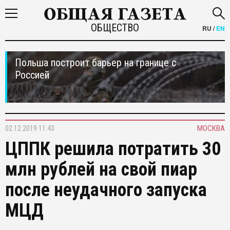
ОБЩЕСТВО
RU
/
EN
Польша построит барьер на границе с
Россией
02.12.2019 11:43
МОСКВА
ЦППК решила потратить 30
млн рублей на свой пиар
после неудачного запуска
МЦД