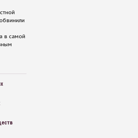
естной
 обвинили
а в самой
езным
ых
х
ществ