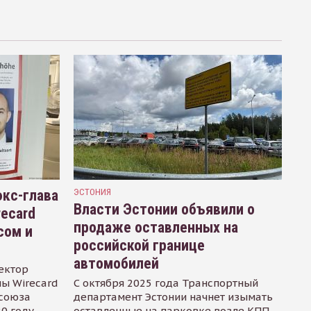
кс-глава
ЭСТОНИЯ
Власти Эстонии объявили о
recard
продаже оставленных на
сом и
российской границе
автомобилей
ектор
ы Wirecard
С октября 2025 года Транспортный
осоюза
департамент Эстонии начнет изымать
0 году.
оставленные на парковке возле КПП