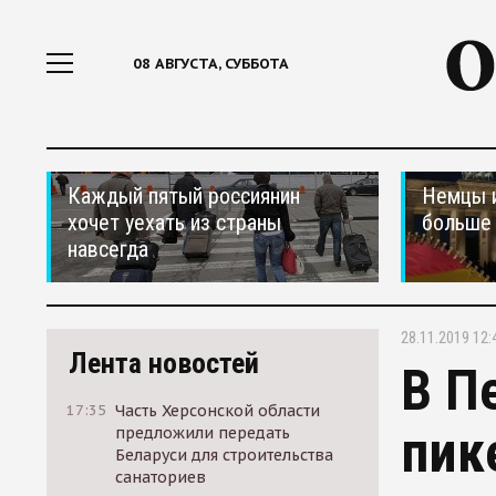
08 АВГУСТА, СУББОТА
Каждый пятый россиянин
Немцы 
хочет уехать из страны
больше 
навсегда
28.11.2019 12:
Лента новостей
В П
17:35
Часть Херсонской области
пик
предложили передать
Беларуси для строительства
санаториев