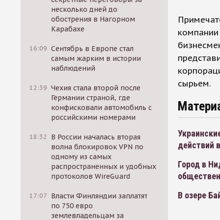
несколько дней до
Примечате
обострения в Нагорном
Карабахе
компании
бизнесмен
16:09
Сентябрь в Европе стал
представи
самым жарким в истории
наблюдений
корпораци
сырьем.
12:39
Чехия стала второй после
Германии страной, где
Матери
конфисковали автомобиль с
российскими номерами
Украинские
18:32
В России началась вторая
действий в
волна блокировок VPN по
одному из самых
Город в Ни
распространенных и удобных
обществен
протоколов WireGuard
В озере Б
17:07
Власти Финляндии заплатят
по 750 евро
землевладельцам за