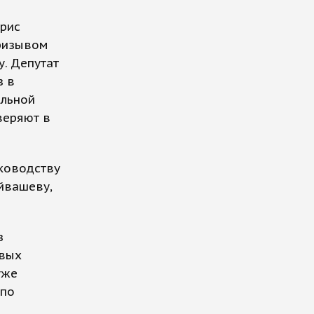
орис
призывом
у. Депутат
з в
альной
веряют в
уководству
йвашеву,
з
овых
уже
 по