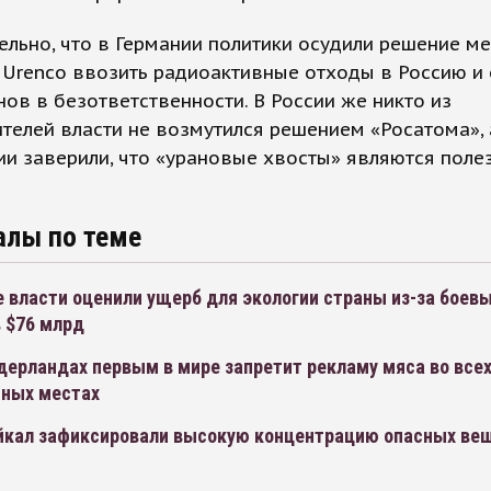
льно, что в Германии политики осудили решение м
 Urenco ввозить радиоактивные отходы в Россию и
ов в безответственности. В России же никто из
телей власти не возмутился решением «Росатома», 
и заверили, что «урановые хвосты» являются пол
алы по теме
 власти оценили ущерб для экологии страны из-за боев
 $76 млрд
дерландах первым в мире запретит рекламу мяса во все
ных местах
айкал зафиксировали высокую концентрацию опасных ве