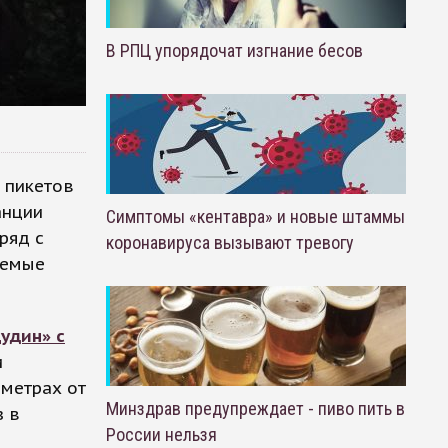
В РПЦ упорядочат изгнание бесов
 пикетов
анции
Симптомы «кентавра» и новые штаммы
ряд с
коронавируса вызывают тревогу
аемые
удин» с
и
 метрах от
Минздрав предупреждает - пиво пить в
з в
России нельзя