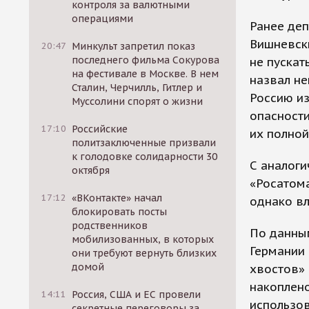
контроля за валютными
операциями
Ранее деп
Вишневски
20:47
Минкульт запретил показ
последнего фильма Сокурова
не пускат
на фестивале в Москве. В нем
назвал не
Сталин, Черчилль, Гитлер и
Россию из
Муссолини спорят о жизни
опасности
17:10
Российские
их полной
политзаключенные призвали
к голодовке солидарности 30
С аналоги
октября
«Росатома
17:12
«ВКонтакте» начал
однако в
блокировать посты
родственников
По данным
мобилизованных, в которых
Германии 
они требуют вернуть близких
домой
хвостов» 
накоплено
14:11
Россия, США и ЕС провели
использов
секретные переговоры за