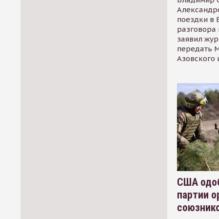
Александр
поездки в 
разговора 
заявил жур
передать М
Азовского 
США одоб
партии о
союзник