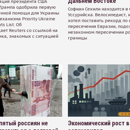
Дальнем Востоке
ация президента США
Трампа одобрила первую
Софиан Сехили находится в
енной помощи для Украины
Уссурийска. Велосипедист,
еханизма Priority Ukraine
хотел поставить рекорд по 
s List. Об
пересечения Евразии, подо
ает Reuters со ссылкой на
незаконном пересечении р
ика, знакомых с ситуацией
границы
пятый россиян не
Экономический рост в