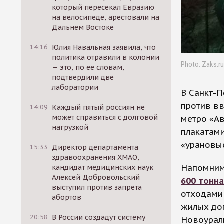
который пересекал Евразию
на велосипеде, арестовали на
Дальнем Востоке
14:16
Юлия Навальная заявила, что
политика отравили в колонии
Photo: Zaks.ru
— это, по ее словам,
подтвердили две
лаборатории
В Санкт-
против вв
14:09
Каждый пятый россиян не
может справиться с долговой
метро «Ав
нагрузкой
плакатам
«урановые
15:33
Директор департамента
здравоохранения ХМАО,
Напомним
кандидат медицинских наук
Алексей Добровольский
600 тонн
выступил против запрета
отходами 
абортов
жилых дом
20:58
В России создадут систему
Новоурал