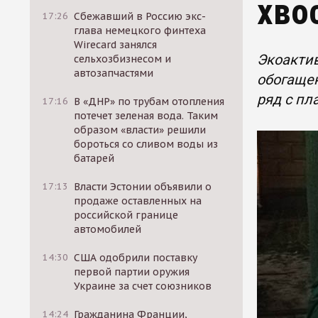
хво
17:26
Сбежавший в Россию экс-
глава немецкого финтеха
Wirecard занялся
Экоактив
сельхозбизнесом и
автозапчастями
обогащен
ряд с пл
17:16
В «ДНР» по трубам отопления
потечет зеленая вода. Таким
образом «власти» решили
бороться со сливом воды из
батарей
17:13
Власти Эстонии объявили о
продаже оставленных на
российской границе
автомобилей
14:30
США одобрили поставку
первой партии оружия
Украине за счет союзников
14:24
Гражданина Франции,