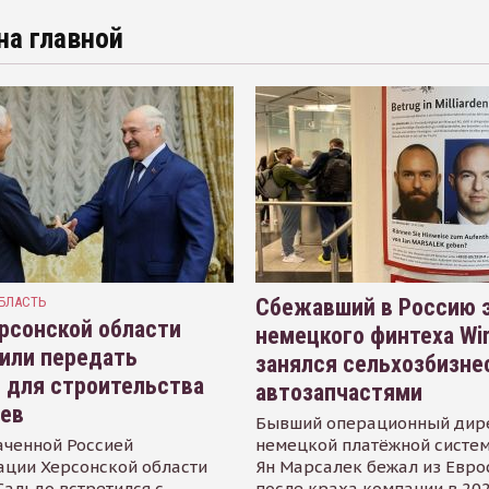
на главной
БЛАСТЬ
Сбежавший в Россию э
рсонской области
немецкого финтеха Wi
или передать
занялся сельхозбизне
 для строительства
автозапчастями
иев
Бывший операционный дир
аченной Россией
немецкой платёжной систем
ации Херсонской области
Ян Марсалек бежал из Евр
альдо встретился с
после краха компании в 202