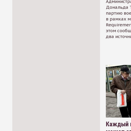
Администр
Дональда 
партию во
в рамках м
Requirement
этом сообщ
два источн
Каждый 