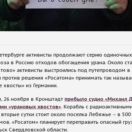
Петербурге активисты продолжают серию одиночных
оза в Россию отходов обогащения урана. Около ст
тово» активисты выстроились под путепроводом в 
и против решения «Росатома» принимать так назыв
 хвосты» из Германии.
, 26 ноября в Кронштадт
прибыло судно «Михаил Д
ами «урановых хвостов»
. Корабль с радиоактивным
вторые сутки стоит около поселка Лебяжье – в 500
ов. «Росатом» планирует переправить опасный гру
ьск Свердловской области.