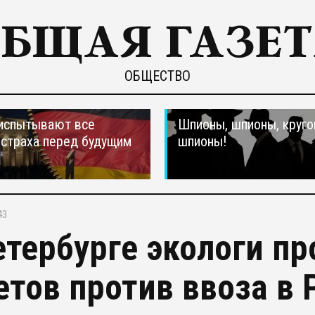
ОБЩЕСТВО
испытывают все
Шпионы, шпионы, круго
страха перед будущим
шпионы!
43
етербурге экологи п
етов против ввоза в