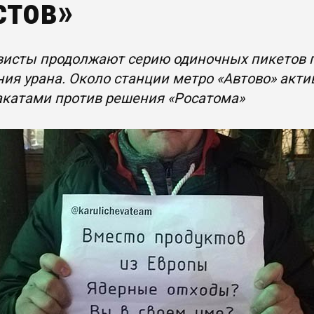
стов»
исты продолжают серию одиночных пикетов п
ия урана. Около станции метро «Автово» акт
акатами против решения «Росатома»