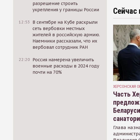
разрешение строить
Сейчас 
укрепления у границы России
12:53
В сентябре на Кубе раскрыли
сеть вербовки местных
жителей в российскую армию.
Наемники рассказали, что их
вербовал сотрудник РАН
22:20
Россия намерена увеличить
военные расходы в 2024 году
почти на 70%
ХЕРСОНСКАЯ О
Часть Хе
предлож
Беларуси
санатор
Глава назн
администр
Владимир С