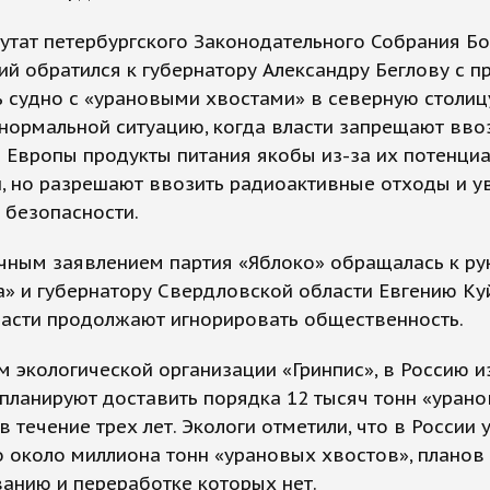
утат петербургского Законодательного Собрания Б
й обратился к губернатору Александру Беглову с 
ь судно с «урановыми хвостами» в северную столиц
нормальной ситуацию, когда власти запрещают вво
 Европы продукты питания якобы из-за их потенци
, но разрешают ввозить радиоактивные отходы и у
 безопасности.
чным заявлением партия «Яблоко» обращалась к р
» и губернатору Свердловской области Евгению Ку
ласти продолжают игнорировать общественность.
 экологической организации «Гринпис», в Россию и
планируют доставить порядка 12 тысяч тонн «уран
в течение трех лет. Экологи отметили, что в России 
 около миллиона тонн «урановых хвостов», планов
анию и переработке которых нет.