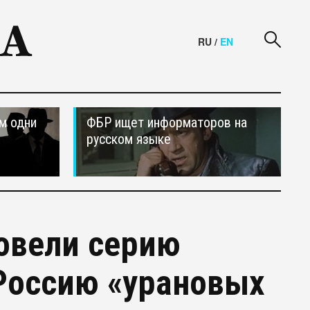
RU
/
EN
м одни
ФБР ищет информаторов на
русском языке
ровели серию
 Россию «урановых