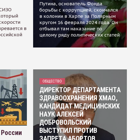
Путина, основатель Фонда
 СИЗО
борьбы с коррупцией, скончался
 который
в колонии в Харпе за Полярным
скорости
кругом 16 февраля 2024 года. Он
зревается в
отбывал там наказание по
оссийской
целому ряду политических статей
ОБЩЕСТВО
ДИРЕКТОР ДЕПАРТАМЕНТА
ЗДРАВООХРАНЕНИЯ ХМАО,
КАНДИДАТ МЕДИЦИНСКИХ
НАУК АЛЕКСЕЙ
ДОБРОВОЛЬСКИЙ
ВЫСТУПИЛ ПРОТИВ
 России
ЗАПРЕТА АБОРТОВ