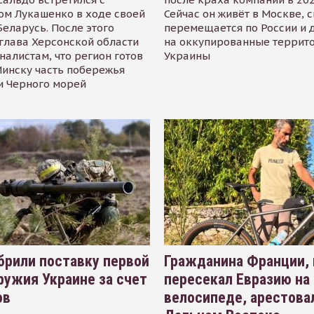
ом Лукашенко в ходе своей
Сейчас он живёт в Москве, 
Беларусь. После этого
перемещается по России и 
глава Херсонской области
на оккупированные террит
налистам, что регион готов
Украины
инску часть побережья
и Черного морей
рили поставку первой
Гражданина Франции,
ружия Украине за счет
пересекал Евразию на
ов
велосипеде, арестова