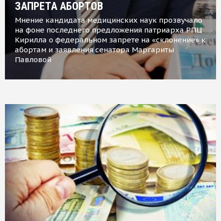
ЗАПРЕТА АБОРТОВ
Мнение кандидата медицинских наук прозвучало
на фоне последнего предложения патриарха РПЦ
Кирилла о федеральном запрете на «склонение» к
абортам и заявления сенатора Маргариты
Павловой