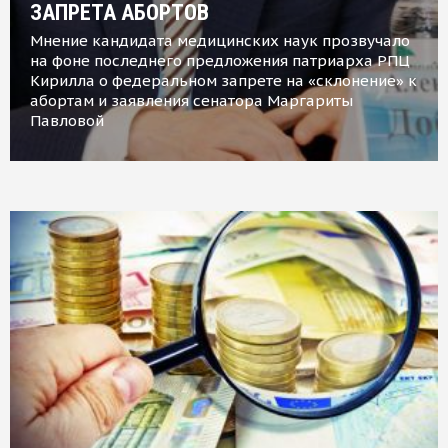
ЗАПРЕТА АБОРТОВ
Мнение кандидата медицинских наук прозвучало
на фоне последнего предложения патриарха РПЦ
Кирилла о федеральном запрете на «склонение» к
абортам и заявления сенатора Маргариты
Павловой